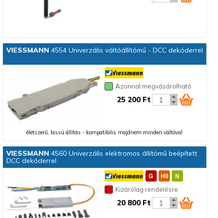
VIESSMANN
4554 Univerzális váltóállítómű - DCC dekóderrel
Azonnal megvásárolható
25 200 Ft
életszerű, lassú állítás - kompatibilis majdnem minden váltóval
VIESSMANN
4560 Univerzális elektromos állítómű beépített
DCC dekóderrel
Kizárólag rendelésre
20 800 Ft