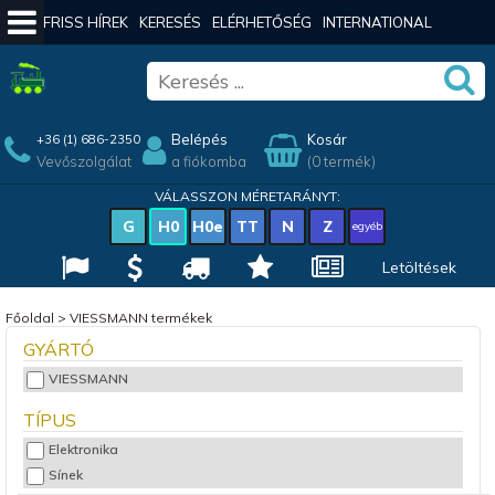
FRISS HÍREK
KERESÉS
ELÉRHETŐSÉG
INTERNATIONAL
Belépés
Kosár
+36 (1) 686-2350
Vevőszolgálat
a fiókomba
(0 termék)
VÁLASSZON MÉRETARÁNYT:
G
H0
H0e
TT
N
Z
egyéb
Letöltések
Főoldal
>
VIESSMANN termékek
GYÁRTÓ
VIESSMANN
TÍPUS
Elektronika
Sínek