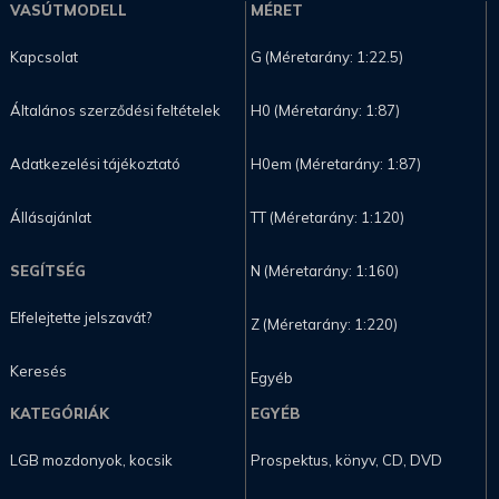
VASÚTMODELL
MÉRET
Kapcsolat
G (Méretarány: 1:22.5)
Általános szerződési feltételek
H0 (Méretarány: 1:87)
Adatkezelési tájékoztató
H0em (Méretarány: 1:87)
Állásajánlat
TT (Méretarány: 1:120)
SEGÍTSÉG
N (Méretarány: 1:160)
Elfelejtette jelszavát?
Z (Méretarány: 1:220)
Keresés
Egyéb
KATEGÓRIÁK
EGYÉB
LGB mozdonyok, kocsik
Prospektus, könyv, CD, DVD