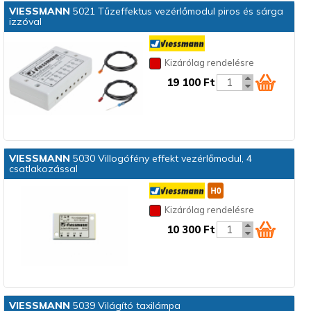
VIESSMANN
5021 Tűzeffektus vezérlőmodul piros és sárga
izzóval
Kizárólag rendelésre
19 100 Ft
VIESSMANN
5030 Villogófény effekt vezérlőmodul, 4
csatlakozással
Kizárólag rendelésre
10 300 Ft
VIESSMANN
5039 Világító taxilámpa