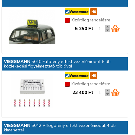
Kizárólag rendelésre
5 250 Ft
VIESSMANN
5040 Futófény effekt vezérlőmodul, 8 db
közlekedési figyelmeztető táblával
Kizárólag rendelésre
23 400 Ft
VIESSMANN
5042 Villogófény effekt vezérlőmodul, 4 db
kimenettel