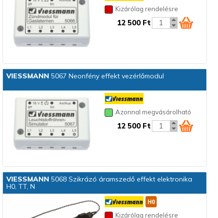
Kizárólag rendelésre
12 500 Ft
VIESSMANN
5067 Neonfény effekt vezérlőmodul
Azonnal megvásárolható
12 500 Ft
VIESSMANN
5068 Szikrázó áramszedő effekt elektronika
H0, TT, N
Kizárólag rendelésre