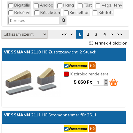
Digitális
Analóg
Hang
Füst
Végz. fény
Belső vil.
Készleten
Kiemelt ár
Kifutott
<<
<
1
2
3
4
>
>>
83 termék 4 oldalon
VIESSMANN
2110 H0 Zusatzgewicht, 2 Stueck
Kizárólag rendelésre
5 850 Ft
VIESSMANN
2111 H0 Stromabnehmer für 2611