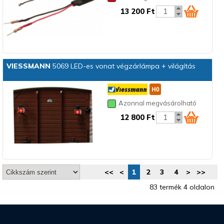
13 200 Ft
VIESSMANN
5069 LED-es vonat végzárlámpa + világítás
Azonnal megvásárolható
12 800 Ft
<<
<
1
2
3
4
>
>>
83 termék 4 oldalon