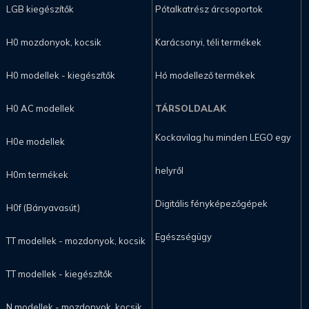
LGB kiegészítők
Pótalkatrész árcsoportok
H0 mozdonyok, kocsik
Karácsonyi, téli termékek
H0 modellek - kiegészítők
Hó modellező termékek
H0 AC modellek
TÁRSOLDALAK
Kockavilag.hu minden LEGO egy
H0e modellek
helyről
H0m termékek
Digitális fényképezőgépek
H0f (Bányavasút)
Egészségügy
TT modellek - mozdonyok, kocsik
TT modellek - kiegészítők
N modellek - mozdonyok, kocsik