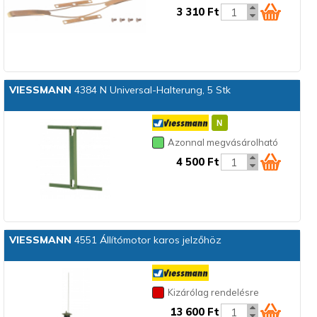
3 310 Ft
VIESSMANN
4384 N Universal-Halterung, 5 Stk
Azonnal megvásárolható
4 500 Ft
VIESSMANN
4551 Állítómotor karos jelzőhöz
Kizárólag rendelésre
13 600 Ft