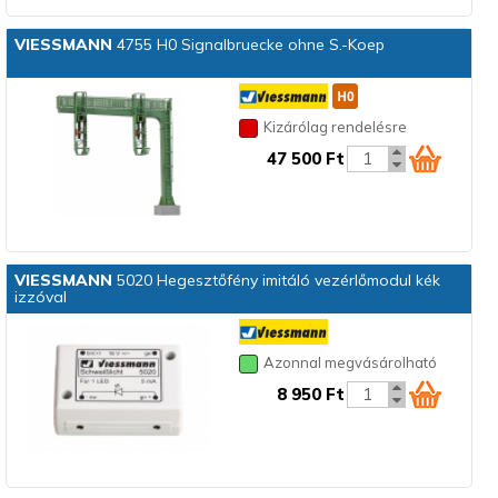
VIESSMANN
4755 H0 Signalbruecke ohne S.-Koep
Kizárólag rendelésre
47 500 Ft
VIESSMANN
5020 Hegesztőfény imitáló vezérlőmodul kék
izzóval
Azonnal megvásárolható
8 950 Ft