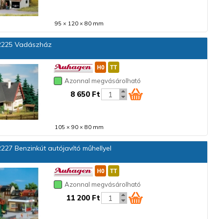
95 × 120 × 80 mm
225 Vadászház
Azonnal megvásárolható
8 650 Ft
105 × 90 × 80 mm
227 Benzinkút autójavító műhellyel
Azonnal megvásárolható
11 200 Ft