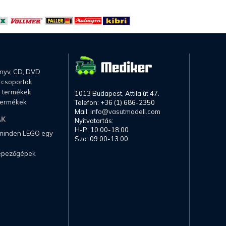
önyv, CD, DVD
rcsoportok
li termékek
1013 Budapest, Attila út 47.
termékek
Telefon: +36 (1) 686-2350
Mail:
info@vasutmodell.com
AK
Nyitvatartás:
H-P: 10:00-18:00
 minden LEGO egy
Szo: 09:00-13:00
képezőgépek