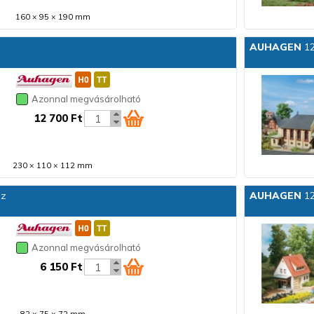
160 × 95 × 190 mm
AUHAGEN
12
Azonnal megvásárolható
12 700 Ft
230 × 110 × 112 mm
áz
AUHAGEN
12
Azonnal megvásárolható
6 150 Ft