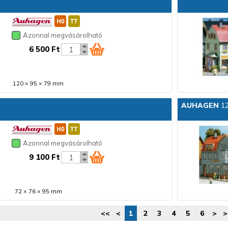
Azonnal megvásárolható
6 500 Ft
120 × 95 × 79 mm
AUHAGEN
12
Azonnal megvásárolható
9 100 Ft
72 × 76 × 95 mm
<<
<
1
2
3
4
5
6
>
>