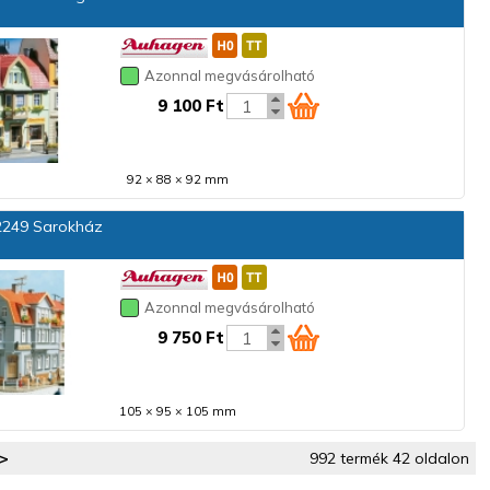
Azonnal megvásárolható
9 100 Ft
92 × 88 × 92 mm
249 Sarokház
Azonnal megvásárolható
9 750 Ft
105 × 95 × 105 mm
>
992 termék 42 oldalon