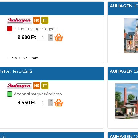
AUHAGEN
12
Pillanatnyilag elfogyott
9 600 Ft
115 × 95 × 95 mm
lefon, feszítőmű
AUHAGEN
12
Azonnal megvásárolható
3 550 Ft
ház
AUHAGEN
12