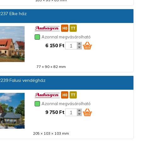
185 × 95 × 85 mm
237 Elke ház
Azonnal megvásárolható
6 150 Ft
77 × 90 × 82 mm
239 Falusi vendégház
Azonnal megvásárolható
9 750 Ft
205 × 103 × 103 mm