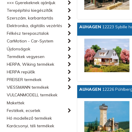
××× Gyerekeknek ajánljuk
Terepépítési kiegészítők
Szerszám, karbantartás
Elektronika, digitális vezérlés
AUHAGEN
12223 Sybille h
Félkész terepasztalok
CarMotion - Car-System
Újdonságok
Termékek vegyesen
HERPA, Wiking termékek
HERPA repülők
PREISER termékek
VIESSMANN termékek
AUHAGEN
12226 Pöhlberg
VULCANMODELL termékek
Makettek
Festékek, ecsetek
Hó modellező termékek
Karácsonyi, téli termékek