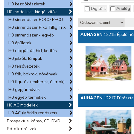
H0 kezdőkészletek
HACK
Digitális
Analóg
H0 modellek - kiegészítők
HERPA
HOBBYTRAIN
H0 sínrendszer ROCO PECO
Kuehn-Modell
H0 sínrendszer Piko Tillig Trix
MERTEN
AUHAGEN
12215 Épülő há
H0 sínrendszer - egyéb
NOCH
H0 épületek
PIKO
H0 alagút, út, híd, kerítés
PREISER
H0 jelzők, lámpák
ROCO
H0 felsővezeték
Sommerfeldt
H0 fák, bokrok, növények
TILLIG
VIESSMANN
H0 figurák (emberek, állatok)
VOLLMER
H0 gépjárművek
VULCAN
H0 egyéb termékek
AUHAGEN
12217 Fűrészte
H0 AC modellek
H0 AC (Märklin rendszer)
Prospektus, könyv, CD, DVD
Pótalkatrészek