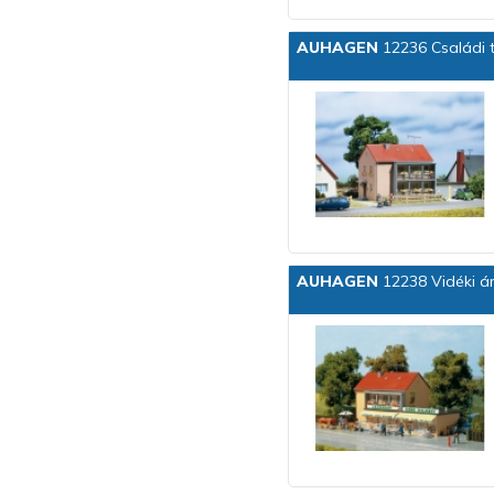
AUHAGEN
12236 Családi 
AUHAGEN
12238 Vidéki á