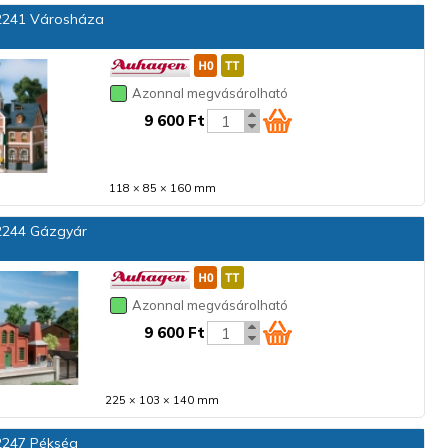
241 Városháza
Azonnal megvásárolható
9 600 Ft
118 × 85 × 160 mm
244 Gázgyár
Azonnal megvásárolható
9 600 Ft
225 × 103 × 140 mm
247 Pékség