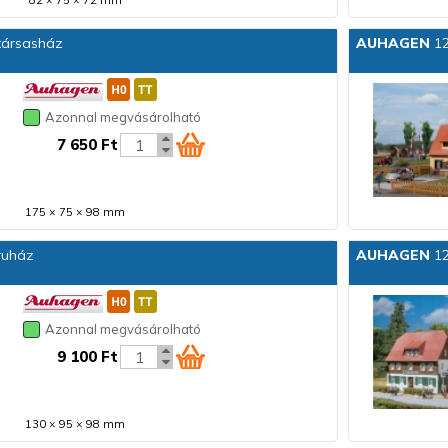
82 × 75 × 72 mm
társasház
AUHAGEN
12
Azonnal megvásárolható
7 650 Ft
175 × 75 × 98 mm
ruház
AUHAGEN
12
Azonnal megvásárolható
9 100 Ft
130 × 95 × 98 mm