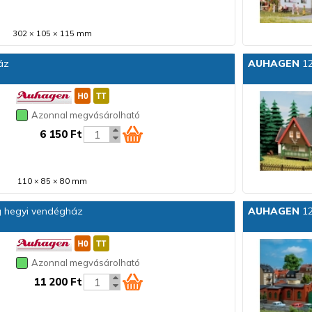
Nagyvárosi épület
Peron
302 × 105 × 115 mm
Rakomány, konténer
Raktárépület
áz
AUHAGEN
12
Sínek
Sorompó
Személyautók
Azonnal megvásárolható
Teherautók
Templom, kápolna
6 150 Ft
Út, járda
Városi épület
Villanymozdony
110 × 85 × 80 mm
Vízdaru, szenelő, homokoló
 hegyi vendégház
AUHAGEN
12
Azonnal megvásárolható
11 200 Ft