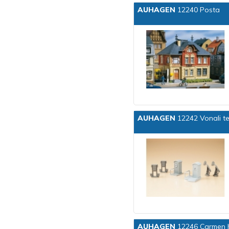
AUHAGEN
12240 Posta
AUHAGEN
12242 Vonali te
AUHAGEN
12246 Carmen 