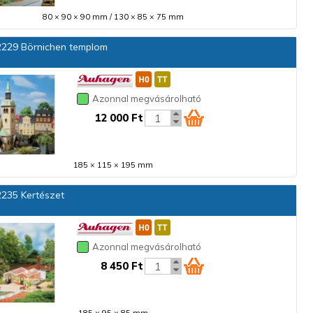
80 × 90 × 90 mm / 130 × 85 × 75 mm
229 Börnichen templom
Azonnal megvásárolható
12 000 Ft
185 × 115 × 195 mm
235 Kertészet
Azonnal megvásárolható
8 450 Ft