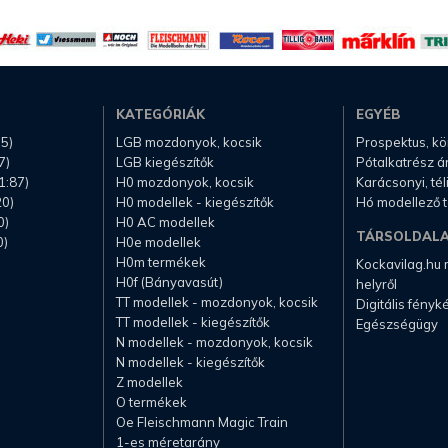
KATEGÓRIÁK
EGYÉB
.5)
LGB mozdonyok, kocsik
Prospektus, k
7)
LGB kiegészítők
Pótalkatrész á
1:87)
H0 mozdonyok, kocsik
Karácsonyi, té
20)
H0 modellek - kiegészítők
Hó modellező 
0)
H0 AC modellek
TÁRSOLDAL
0)
H0e modellek
H0m termékek
Kockavilag.hu
H0f (Bányavasút)
helyről
TT modellek - mozdonyok, kocsik
Digitális fény
TT modellek - kiegészítők
Egészségügy
N modellek - mozdonyok, kocsik
N modellek - kiegészítők
Z modellek
O termékek
Oe Fleischmann Magic Train
1-es méretarány