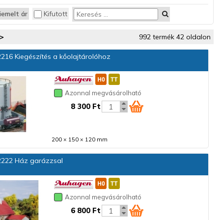
iemelt ár
Kifutott
>
992 termék 42 oldalon
216 Kiegészítés a kőolajtárolóhoz
Azonnal megvásárolható
8 300 Ft
200 × 150 × 120 mm
222 Ház garázzsal
Azonnal megvásárolható
6 800 Ft