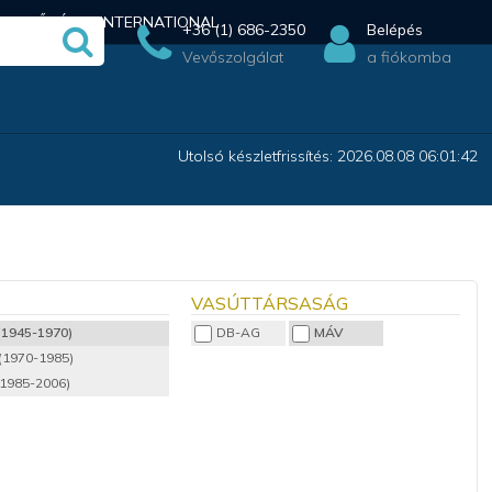
ÉRHETŐSÉG
INTERNATIONAL
+36 (1) 686-2350
Belépés
Vevőszolgálat
a fiókomba
Utolsó készletfrissítés: 2026.08.08 06:01:42
VASÚTTÁRSASÁG
 (1945-1970)
DB-AG
MÁV
 (1970-1985)
(1985-2006)