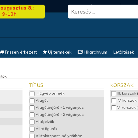
3.00
FRISS HÍREK
KERESÉS
EL
 augusztus 8.:
9-13h
Frissen érkezett
Új termékek
Hírarchívum
Letöltések
ítők
TÍPUS
KORSZAK
... Egyéb termék
III. korszak
Alagút
IV. korszak
Alagútbejáró - 1 vágányos
V. korszak 
Alagútbejáró - 2 vágányos
Alakjelzők
Állat figurák
Állítóközpont, pályaőrház