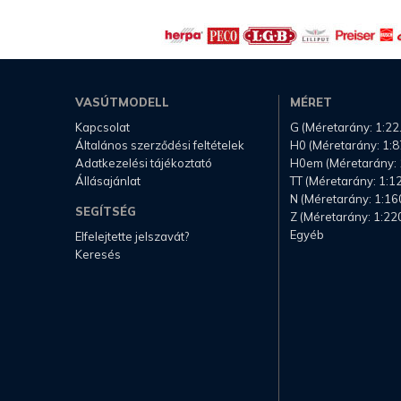
VASÚTMODELL
MÉRET
Kapcsolat
G (Méretarány: 1:22
Általános szerződési feltételek
H0 (Méretarány: 1:8
Adatkezelési tájékoztató
H0em (Méretarány: 
Állásajánlat
TT (Méretarány: 1:1
N (Méretarány: 1:16
SEGÍTSÉG
Z (Méretarány: 1:22
Egyéb
Elfelejtette jelszavát?
Keresés