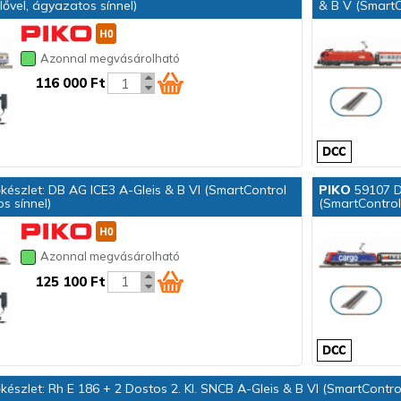
ővel, ágyazatos sínnel)
& B V (SmartC
Azonnal megvásárolható
116 000 Ft
készlet: DB AG ICE3 A-Gleis & B VI (SmartControl
PIKO
59107 Di
s sínnel)
(SmartControl
Azonnal megvásárolható
125 100 Ft
készlet: Rh E 186 + 2 Dostos 2. Kl. SNCB A-Gleis & B VI (SmartContr