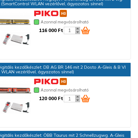
I (SmartControl WLAN vezérlővel, ágyazatos sínnel)
Azonnal megvásárolható
116 000 Ft
gitális kezdőkészlet: DB AG BR 146 mit 2 Dosto A-Gleis & B VI
 WLAN vezérlővel, ágyazatos sínnel)
Azonnal megvásárolható
120 000 Ft
gitális kezdőkészlet: ÖBB Taurus mit 2 Schnellzugwg. A-Gleis