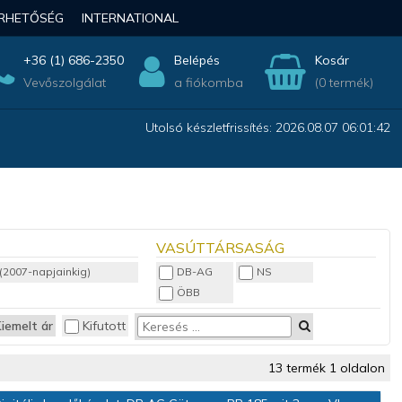
ÉRHETŐSÉG
INTERNATIONAL
+36 (1) 686-2350
Belépés
Kosár
Vevőszolgálat
a fiókomba
(0 termék)
Utolsó készletfrissítés: 2026.08.07 06:01:42
VASÚTTÁRSASÁG
 (2007-napjainkig)
DB-AG
NS
ÖBB
iemelt ár
Kifutott
13 termék 1 oldalon