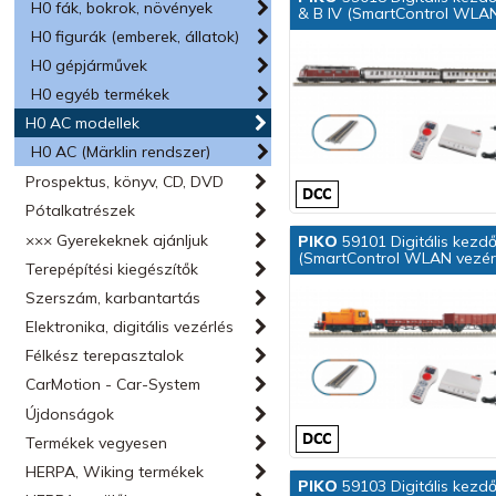
H0 fák, bokrok, növények
& B IV (SmartControl WLAN 
H0 figurák (emberek, állatok)
H0 gépjárművek
H0 egyéb termékek
H0 AC modellek
H0 AC (Märklin rendszer)
Prospektus, könyv, CD, DVD
Pótalkatrészek
××× Gyerekeknek ajánljuk
PIKO
59101 Digitális kezdő
(SmartControl WLAN vezérl
Terepépítési kiegészítők
Szerszám, karbantartás
Elektronika, digitális vezérlés
Félkész terepasztalok
CarMotion - Car-System
Újdonságok
Termékek vegyesen
HERPA, Wiking termékek
PIKO
59103 Digitális kezdő