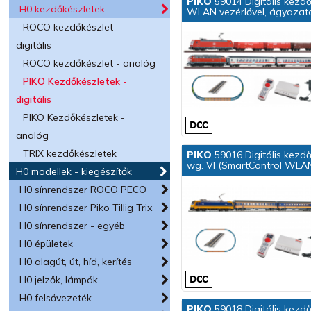
PIKO
59014 Digitális kezdő
H0 kezdőkészletek
WLAN vezérlővel, ágyazato
ROCO kezdőkészlet -
digitális
ROCO kezdőkészlet - analóg
PIKO Kezdőkészletek -
digitális
PIKO Kezdőkészletek -
analóg
TRIX kezdőkészletek
PIKO
59016 Digitális kezdő
wg. VI (SmartControl WLAN 
H0 modellek - kiegészítők
H0 sínrendszer ROCO PECO
H0 sínrendszer Piko Tillig Trix
H0 sínrendszer - egyéb
H0 épületek
H0 alagút, út, híd, kerítés
H0 jelzők, lámpák
H0 felsővezeték
PIKO
59018 Digitális kezd