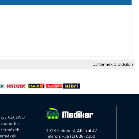
13 termék 1 oldalon
önyv, CD, DVD
rcsoportok
li termékek
1013 Budapest, Attila út 47.
termékek
Telefon: +36 (1) 686-2350