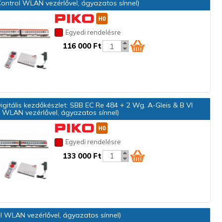
ontrol WLAN vezérlővel, ágyazatos sínnel)
Egyedi rendelésre
116 000 Ft
gitális kezdőkészlet: SBB EC Re 484 + 2 Wg. A-Gleis & B VI
 WLAN vezérlővel, ágyazatos sínnel)
Egyedi rendelésre
133 000 Ft
ol WLAN vezérlővel, ágyazatos sínnel)