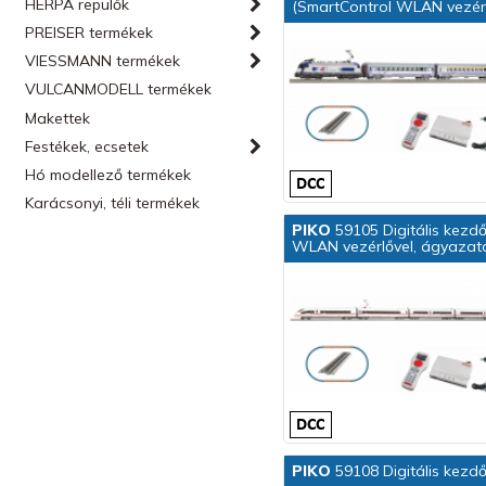
HERPA repülők
(SmartControl WLAN vezérl
PREISER termékek
VIESSMANN termékek
VULCANMODELL termékek
Makettek
Festékek, ecsetek
Hó modellező termékek
Karácsonyi, téli termékek
PIKO
59105 Digitális kezdő
WLAN vezérlővel, ágyazato
PIKO
59108 Digitális kezdő