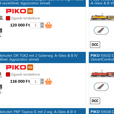
vezérlővel, ágyazatos sínnel)
A-Gleis & B V
Egyedi rendelésre
120 000 Ft
készlet: DR TGK2 mit 2 Güterwg. A-Gleis & B IV
PIKO
59102 Di
ővel, ágyazatos sínnel)
(SmartControl
Egyedi rendelésre
116 000 Ft
készlet: PKP Taurus IC mit 2 wg. A-Gleis & B V
PIKO
59104 Di