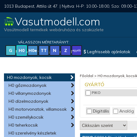
1013 Budapest, Attila út 47. | Nyitva: H-P: 10.00-18.00, Szo: 09.00-1
Vasutmodell.com
Vasútmodell termékek webáruháza és szaküzlete
VÁLASSZON MÉRETARÁNYT:
G
H0
H0e
TT
N
Z
egyéb
Magyar vonatkozású modellek
Legfrissebb ajánlatok
Főoldal
>
H0 mozdonyok, kocsi
H0 mozdonyok, kocsik
GYÁRTÓ
H0 gőzmozdonyok
PIKO
H0 villanymozdonyok
H0 dízelmozdonyok
H0 motorvonatok, villamosok
Digitális
Analóg
H0 személykocsik
H0 teherkocsik
H0 szerelvény készletek