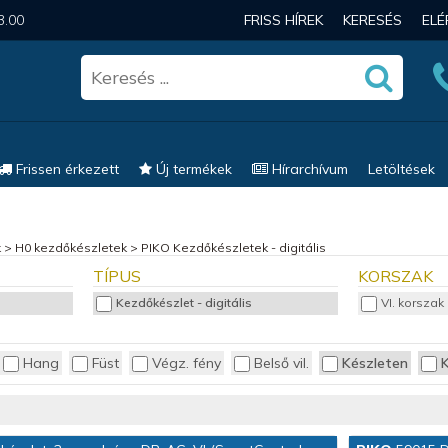
3.00
FRISS HÍREK
KERESÉS
EL
Frissen érkezett
Új termékek
Hírarchívum
Letöltések
k
>
H0 kezdőkészletek
>
PIKO Kezdőkészletek - digitális
TÍPUS
KORSZAK
Kezdőkészlet - digitális
VI. korszak
Hang
Füst
Végz. fény
Belső vil.
Készleten
K