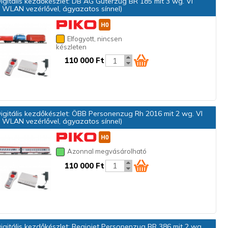
gitális kezdőkészlet: DB AG Güterzug BR 185 mit 3 wg. VI
 WLAN vezérlővel, ágyazatos sínnel)
Elfogyott, nincsen
készleten
110 000 Ft
gitális kezdőkészlet: ÖBB Personenzug Rh 2016 mit 2 wg. VI
 WLAN vezérlővel, ágyazatos sínnel)
Azonnal megvásárolható
110 000 Ft
gitális kezdőkészlet: Regiojet Personenzug BR 386 mit 2 wg.