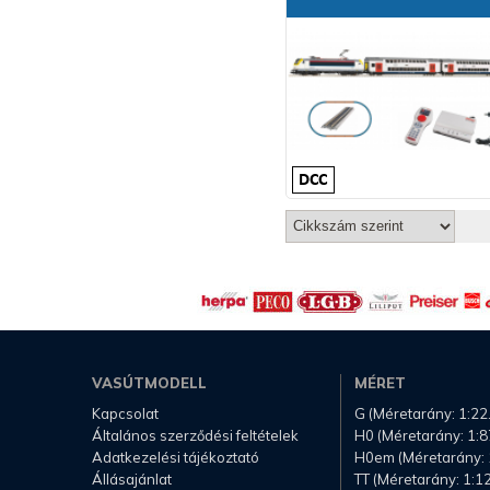
VASÚTMODELL
MÉRET
Kapcsolat
G (Méretarány: 1:22
Általános szerződési feltételek
H0 (Méretarány: 1:8
Adatkezelési tájékoztató
H0em (Méretarány: 
Állásajánlat
TT (Méretarány: 1:1