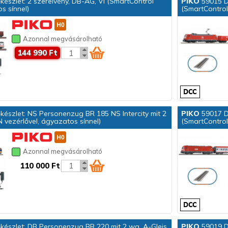
készlet: 2 szerelvény, DB-AG, VI (SmartControl
PIKO
59015 Di
s sínnel)
(SmartControl
Azonnal megvásárolható
144 990 Ft
készlet: NS Personenzug BR 185 NS Intercity mit 2
PIKO
59017 Di
vezérlővel, ágyazatos sínnel)
(SmartControl
Azonnal megvásárolható
110 000 Ft
őkészlet: DB Personenzug BR 220 mit 2 wg. A-Gleis
PIKO
59019 Di