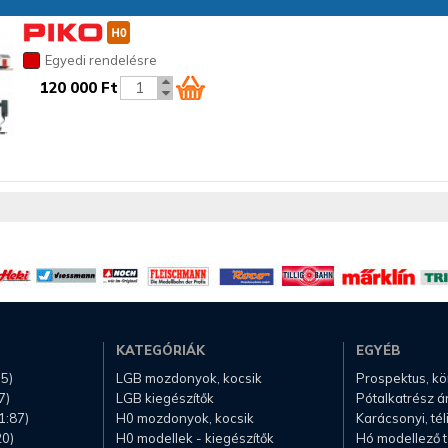
Egyedi rendelésre
120 000 Ft
KATEGÓRIÁK
EGYÉB
.5)
LGB mozdonyok, kocsik
Prospektus, k
7)
LGB kiegészítők
Pótalkatrész á
1:87)
H0 mozdonyok, kocsik
Karácsonyi, té
20)
H0 modellek - kiegészítők
Hó modellező 