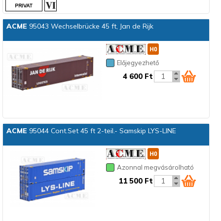
ACME
95043 Wechselbrücke 45 ft, Jan de Rijk
Előjegyezhető
4 600 Ft
ACME
95044 Cont.Set 45 ft 2-teil.- Samskip LYS-LINE
Azonnal megvásárolható
11 500 Ft