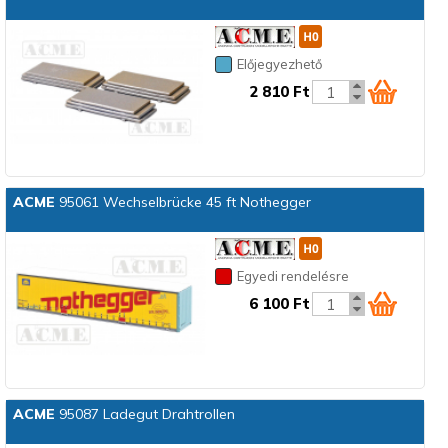
Előjegyezhető
2 810 Ft
ACME
95061 Wechselbrücke 45 ft Nothegger
Egyedi rendelésre
6 100 Ft
ACME
95087 Ladegut Drahtrollen