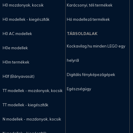
H0 mozdonyok, kocsik
Karácsonyi, téli termékek
H0 modellek - kiegészítők
Hó modellező termékek
H0 AC modellek
TÁRSOLDALAK
Kockavilag.hu minden LEGO egy
H0e modellek
helyről
H0m termékek
Digitális fényképezőgépek
H0f (Bányavasút)
Egészségügy
TT modellek - mozdonyok, kocsik
TT modellek - kiegészítők
N modellek - mozdonyok, kocsik