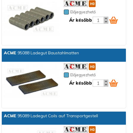
Előjegyezhető
Ár később
ACME
95088 Ladegut Baustahlmatten
Előjegyezhető
Ár később
ACME
95089 Ladegut Coils auf Transportgestell