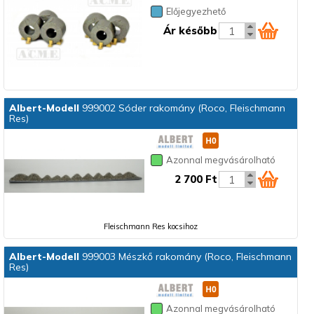
Előjegyezhető
Ár később
Albert-Modell
999002 Sóder rakomány (Roco, Fleischmann
Res)
Azonnal megvásárolható
2 700 Ft
Fleischmann Res kocsihoz
Albert-Modell
999003 Mészkő rakomány (Roco, Fleischmann
Res)
Azonnal megvásárolható