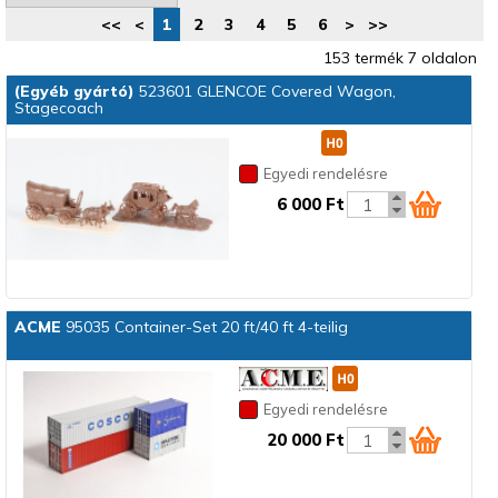
<<
<
1
2
3
4
5
6
>
>>
153 termék 7 oldalon
(Egyéb gyártó)
523601 GLENCOE Covered Wagon,
Stagecoach
Egyedi rendelésre
6 000 Ft
ACME
95035 Container-Set 20 ft/40 ft 4-teilig
Egyedi rendelésre
20 000 Ft