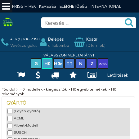
FRISS HÍREK
KERESÉS
ELÉRHETŐSÉG
INTERNATIONAL
Belépés
Kosár
+36 (1) 686-2350
Vevőszolgálat
a fiókomba
(0 termék)
VÁLASSZON MÉRETARÁNYT:
G
H0
H0e
TT
N
Z
egyéb
Letöltések
Főoldal
>
H0 modellek - kiegészítők
>
H0 egyéb termékek
>
H0
rakományok
GYÁRTÓ
(Egyéb gyártó)
ACME
Albert-Modell
BUSCH