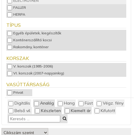
ELECTROTREN
FALLER
HERPA
KIBRI
TÍPUS
Märklin
Egyéb épületek, kiegészítők
NOCH
Konténerszállító kocsi
PIKO
Rakomány, konténer
ROCO
TILLIG
KORSZAK
V. korszak (1985-2006)
VI. korszak (2007-napjainkig)
VASÚTTÁRSASÁG
Privat
Digitális
Analóg
Hang
Füst
Végz. fény
Belső vil.
Készleten
Kiemelt ár
Kifutott