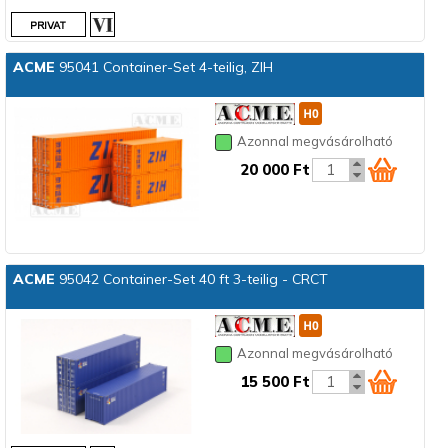
ACME
95041 Container-Set 4-teilig, ZIH
Azonnal megvásárolható
20 000 Ft
ACME
95042 Container-Set 40 ft 3-teilig - CRCT
Azonnal megvásárolható
15 500 Ft