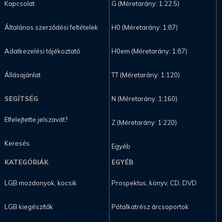
Kapcsolat
G (Méretarány: 1:22.5)
Általános szerződési feltételek
H0 (Méretarány: 1:87)
Adatkezelési tájékoztató
H0em (Méretarány: 1:87)
Állásajánlat
TT (Méretarány: 1:120)
SEGÍTSÉG
N (Méretarány: 1:160)
Elfelejtette jelszavát?
Z (Méretarány: 1:220)
Keresés
Egyéb
KATEGÓRIÁK
EGYÉB
LGB mozdonyok, kocsik
Prospektus, könyv, CD, DVD
LGB kiegészítők
Pótalkatrész árcsoportok