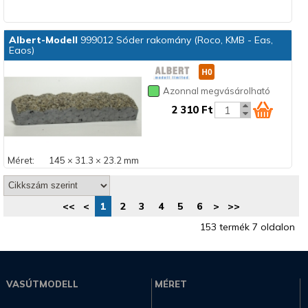
Albert-Modell
999012 Sóder rakomány (Roco, KMB - Eas,
Eaos)
Azonnal megvásárolható
2 310 Ft
Méret:
145 × 31.3 × 23.2 mm
<<
<
1
2
3
4
5
6
>
>>
153 termék 7 oldalon
VASÚTMODELL
MÉRET