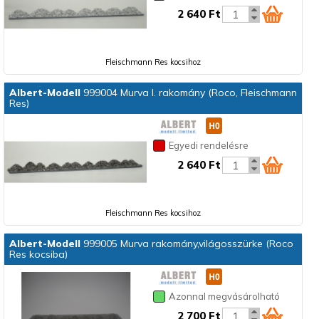
2 640 Ft
Fleischmann Res kocsihoz
Albert-Modell
999004 Murva I. rakomány (Roco, Fleischmann
Res)
Egyedi rendelésre
2 640 Ft
Fleischmann Res kocsihoz
Albert-Modell
999005 Murva rakomány,világosszürke (Roco
Res kocsiba)
Azonnal megvásárolható
2 700 Ft