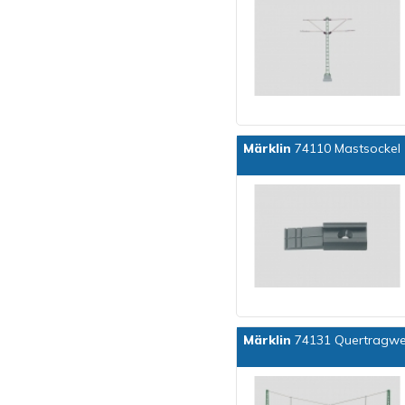
Märklin
74110 Mastsockel (
Märklin
74131 Quertragwer