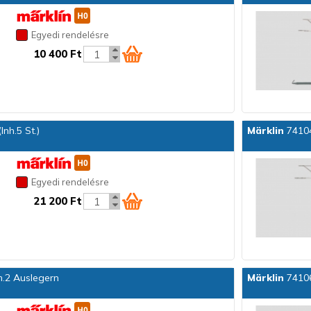
Egyedi rendelésre
10 400 Ft
nh.5 St.)
Märklin
74104
Egyedi rendelésre
21 200 Ft
m.2 Auslegern
Märklin
74106