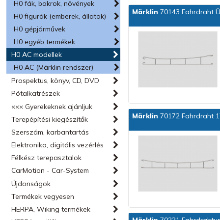
H0 fák, bokrok, növények
Märklin
70143 Fahrdraht Ü
H0 figurák (emberek, állatok)
H0 gépjárművek
H0 egyéb termékek
H0 AC modellek
H0 AC (Märklin rendszer)
Prospektus, könyv, CD, DVD
Pótalkatrészek
××× Gyerekeknek ajánljuk
Märklin
70172 Fahrdraht 17
Terepépítési kiegészítők
Szerszám, karbantartás
Elektronika, digitális vezérlés
Félkész terepasztalok
CarMotion - Car-System
Újdonságok
Termékek vegyesen
HERPA, Wiking termékek