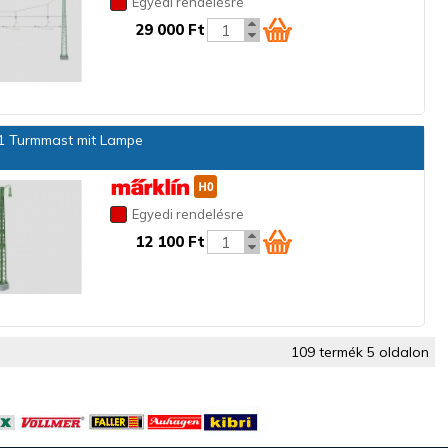
Egyedi rendelésre
29 000 Ft
 Turmmast mit Lampe
Egyedi rendelésre
12 100 Ft
109 termék 5 oldalon