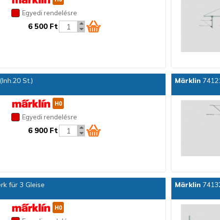
Egyedi rendelésre
6 500 Ft
Inh.20 St.)
Märklin
74121
Egyedi rendelésre
6 900 Ft
k für 3 Gleise
Märklin
74132