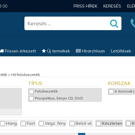
3.00
FRISS HÍREK
KERESÉS
EL
Frissen érkezett
Új termékek
Hírarchívum
Letöltések
ítők
>
H0 felsővezeték
TÍPUS
KORSZAK
Felsővezeték
II. korszak
Prospektus, könyv, CD, DVD
Hang
Füst
Végz. fény
Belső vil.
Készleten
K