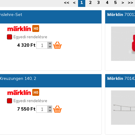
<<
<
1
2
3
4
5
>
>>
nslehre-Set
Märklin
70012
Egyedi rendelésre
4 320 Ft
.Kreuzungen 140, 2
Märklin
70142
Egyedi rendelésre
7 550 Ft