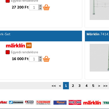
Egyedi rendelésre
27 200 Ft
rk-Set
Märklin
74141
Egyedi rendelésre
16 000 Ft
<<
<
1
2
3
4
5
>
>>