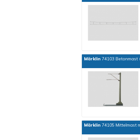
Märklin
74103 Betonmast (I
Märklin
74105 Mittelmast 