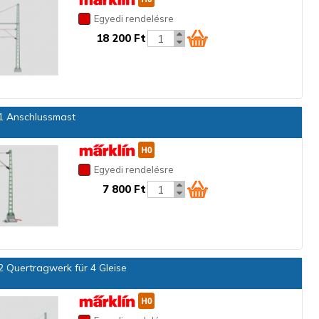
Egyedi rendelésre
18 200 Ft
 Anschlussmast
Egyedi rendelésre
7 800 Ft
 Quertragwerk für 4 Gleise