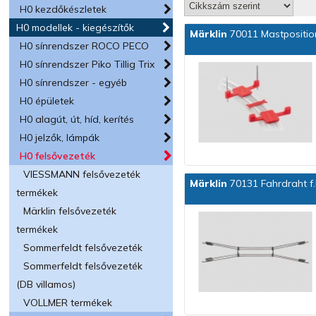
H0 kezdőkészletek
H0 modellek - kiegészítők
Märklin
70011 Mastpositio
H0 sínrendszer ROCO PECO
H0 sínrendszer Piko Tillig Trix
H0 sínrendszer - egyéb
H0 épületek
H0 alagút, út, híd, kerítés
H0 jelzők, lámpák
H0 felsővezeték
VIESSMANN felsővezeték
Märklin
70131 Fahrdraht f
termékek
Märklin felsővezeték
termékek
Sommerfeldt felsővezeték
Sommerfeldt felsővezeték
(DB villamos)
VOLLMER termékek