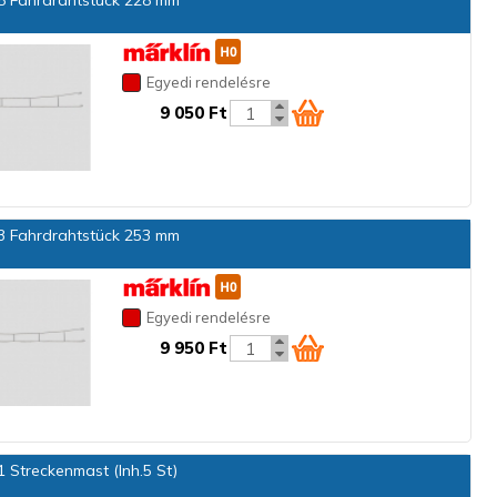
 Fahrdrahtstück 228 mm
Egyedi rendelésre
9 050 Ft
 Fahrdrahtstück 253 mm
Egyedi rendelésre
9 950 Ft
 Streckenmast (Inh.5 St)