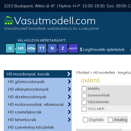
1013 Budapest, Attila út 47. | Nyitva: H-P: 10.00-18.00, Szo: 09.00-1
Vasutmodell.com
Vasútmodell termékek webáruháza és szaküzlete
VÁLASSZON MÉRETARÁNYT:
G
H0
H0e
TT
N
Z
egyéb
Magyar vonatkozású modellek
Legfrissebb ajánlatok
Főoldal
>
H0 modellek - kiegész
H0 mozdonyok, kocsik
GYÁRTÓ
H0 gőzmozdonyok
Märklin
H0 villanymozdonyok
Sommerfeldt
H0 dízelmozdonyok
VIESSMANN
H0 motorvonatok, villamosok
VOLLMER
H0 személykocsik
Digitális
Analóg
H0 teherkocsik
H0 szerelvény készletek