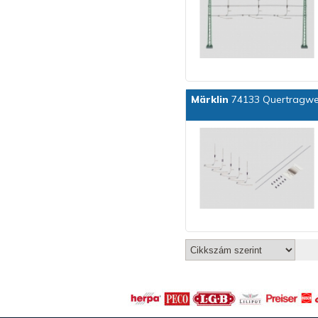
Märklin
74133 Quertragwe