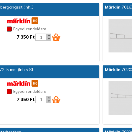
bergangsst.(Inh.3
Märklin
70167
Egyedi rendelésre
7 350 Ft
2, 5 mm (Inh.5 St.
Märklin
70203
Egyedi rendelésre
7 350 Ft