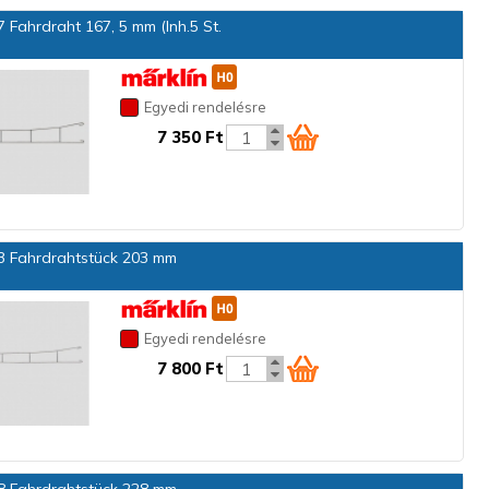
 Fahrdraht 167, 5 mm (Inh.5 St.
Egyedi rendelésre
7 350 Ft
 Fahrdrahtstück 203 mm
Egyedi rendelésre
7 800 Ft