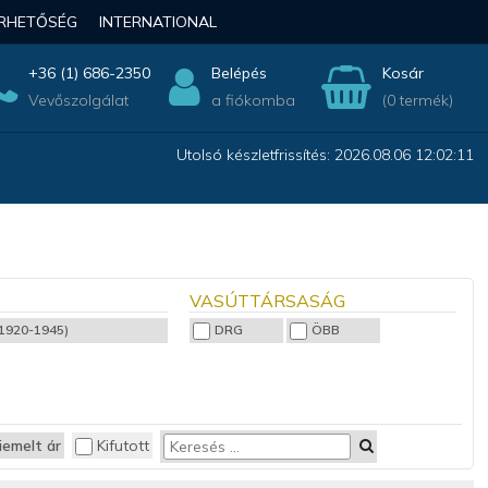
ÉRHETŐSÉG
INTERNATIONAL
+36 (1) 686-2350
Belépés
Kosár
Vevőszolgálat
a fiókomba
(0 termék)
Utolsó készletfrissítés: 2026.08.06 12:02:11
VASÚTTÁRSASÁG
 (1920-1945)
DRG
ÖBB
iemelt ár
Kifutott