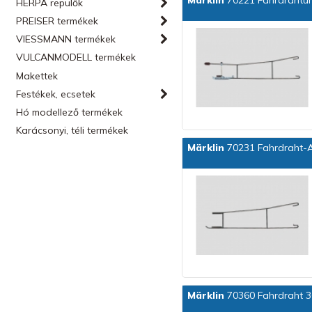
Märklin
70221 Fahrdrahtun
HERPA repülők
PREISER termékek
VIESSMANN termékek
VULCANMODELL termékek
Makettek
Festékek, ecsetek
Hó modellező termékek
Karácsonyi, téli termékek
Märklin
70231 Fahrdraht-Au
Märklin
70360 Fahrdraht 36