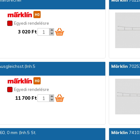
terbrecher
Märklin
70228
Egyedi rendelésre
3 020 Ft
sgleichsst.(Inh.5
Märklin
70253
Egyedi rendelésre
11 700 Ft
0, 0 mm (Inh.5 St.
Märklin
74101