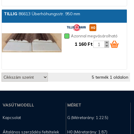
TILLIG
86613 Überhöhungsstr. 950 mm
Azonnal megvásárolható
1 160 Ft
5 termék 1 oldalon
VASÚTMODELL
MÉRET
Kapcsolat
G (Méretarány: 1:22.5)
Általános szerződési feltételek
H0 (Méretarány: 1:87)