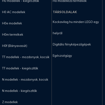
H0 modellek - kiegészítők
Hó modellező termékek
H0 AC modellek
TÁRSOLDALAK
Kockavilag.hu minden LEGO egy
H0e modellek
helyről
H0m termékek
Digitális fényképezőgépek
H0f (Bányavasút)
Egészségügy
TT modellek - mozdonyok, kocsik
TT modellek - kiegészítők
N modellek - mozdonyok, kocsik
N modellek - kiegészítők
Z modellek