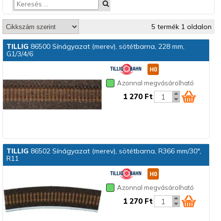
5 termék 1 oldalon
TILLIG
86500 Sínágyazat (merev), sötétbarna, 228 mm,
G1/3/4/6
Azonnal megvásárolható
1 270 Ft
TILLIG
86502 Sínágyazat (merev), sötétbarna, R366 mm/30°,
R11
Azonnal megvásárolható
1 270 Ft