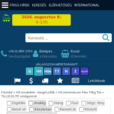
FRISS HÍREK
KERESÉS
ELÉRHETŐSÉG
INTERNATIONAL
2026. augusztus 8.:
9-13h
Belépés
Kosár
+36 (1) 686-2350
Vevőszolgálat
a fiókomba
(0 termék)
VÁLASSZON MÉRETARÁNYT:
G
H0
H0e
TT
N
Z
egyéb
Letöltések
Főoldal
>
H0 modellek - kiegészítők
>
H0 sínrendszer Piko Tillig Trix
>
TILLIG ELITE sínágyazat
Digitális
Analóg
Hang
Füst
Végz. fény
Belső vil.
Készleten
Kiemelt ár
Kifutott