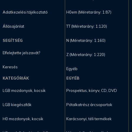
Adatkezelési tájékoztató
H0em (Méretarány: 1:87)
Állásajánlat
TT (Méretarány: 1:120)
SEGÍTSÉG
N (Méretarány: 1:160)
Elfelejtette jelszavát?
Z (Méretarány: 1:220)
Keresés
Egyéb
KATEGÓRIÁK
EGYÉB
LGB mozdonyok, kocsik
Prospektus, könyv, CD, DVD
LGB kiegészítők
Pótalkatrész árcsoportok
H0 mozdonyok, kocsik
Karácsonyi, téli termékek