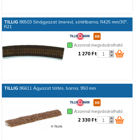
TILLIG
86503 Sínágyazat (merev), sötétbarna, R425 mm/30°,
R21
Azonnal megvásárolható
1 270 Ft
TILLIG
86611 Ágyazat töltés, barna, 950 mm
Azonnal megvásárolható
2 330 Ft