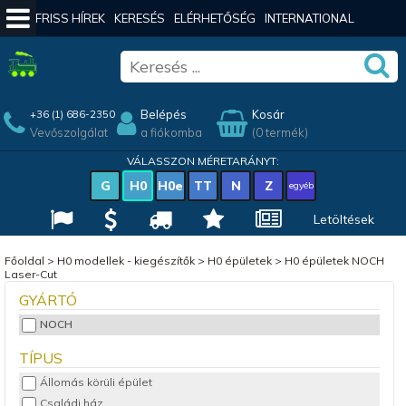
FRISS HÍREK
KERESÉS
ELÉRHETŐSÉG
INTERNATIONAL
Belépés
Kosár
+36 (1) 686-2350
Vevőszolgálat
a fiókomba
(0 termék)
VÁLASSZON MÉRETARÁNYT:
G
H0
H0e
TT
N
Z
egyéb
Letöltések
Főoldal
>
H0 modellek - kiegészítők
>
H0 épületek
>
H0 épületek NOCH
Laser-Cut
GYÁRTÓ
NOCH
TÍPUS
Állomás körüli épület
Családi ház