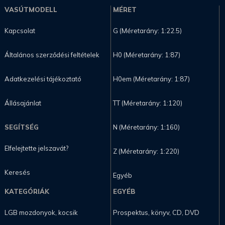
VASÚTMODELL
MÉRET
Kapcsolat
G (Méretarány: 1:22.5)
Általános szerződési feltételek
H0 (Méretarány: 1:87)
Adatkezelési tájékoztató
H0em (Méretarány: 1:87)
Állásajánlat
TT (Méretarány: 1:120)
SEGÍTSÉG
N (Méretarány: 1:160)
Elfelejtette jelszavát?
Z (Méretarány: 1:220)
Keresés
Egyéb
KATEGÓRIÁK
EGYÉB
LGB mozdonyok, kocsik
Prospektus, könyv, CD, DVD