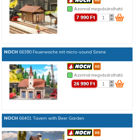
Azonnal megvásárolható
7 990 Ft
NOCH
66380 Feuerwache mit micro-sound Sirene
Azonnal megvásárolható
26 990 Ft
NOCH
66401 Tavern with Beer Garden