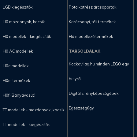
LGB kiegészítők
Pótalkatrész árcsoportok
H0 mozdonyok, kocsik
Karácsonyi, téli termékek
H0 modellek - kiegészítők
Hó modellező termékek
H0 AC modellek
TÁRSOLDALAK
Kockavilag.hu minden LEGO egy
H0e modellek
helyről
H0m termékek
Digitális fényképezőgépek
H0f (Bányavasút)
Egészségügy
TT modellek - mozdonyok, kocsik
TT modellek - kiegészítők