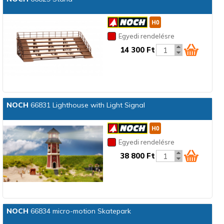
Egyedi rendelésre
14 300 Ft
NOCH
66831 Lighthouse with Light Signal
Egyedi rendelésre
38 800 Ft
NOCH
66834 micro-motion Skatepark