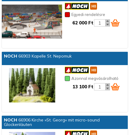
Egyedi rendelésre
62 000 Ft
NOCH
66903 Kapelle St. Nepomuk
Azonnal megvásárolható
13 100 Ft
NOCH
66906 Kirche »St. Georg« mit micro-sound
Glockenläuten