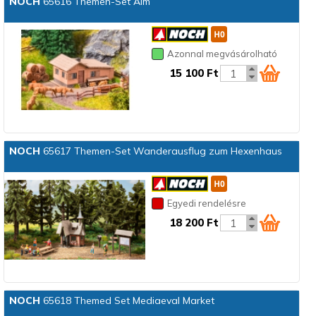
NOCH
65616 Themen-Set Alm
Azonnal megvásárolható
15 100 Ft
NOCH
65617 Themen-Set Wanderausflug zum Hexenhaus
Egyedi rendelésre
18 200 Ft
NOCH
65618 Themed Set Mediaeval Market