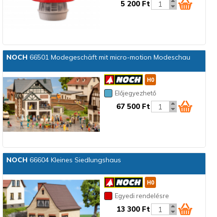
5 200 Ft
NOCH
66501 Modegeschäft mit micro-motion Modeschau
Előjegyezhető
67 500 Ft
NOCH
66604 Kleines Siedlungshaus
Egyedi rendelésre
13 300 Ft