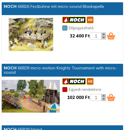
NOCH
66826 Festbühne mit micro-sound Blaskapelle
Előjegyezhető
32 400 Ft
NOCH
66828 micro-motion Knights Tournament with micro-
sound
Egyedi rendelésre
102 000 Ft
NOCH
66829 Stand