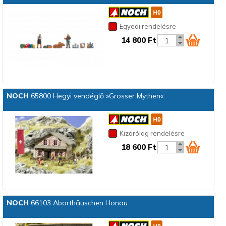
Egyedi rendelésre
14 800 Ft
NOCH
65800 Hegyi vendéglő »Grosser Mythen«
Kizárólag rendelésre
18 600 Ft
NOCH
66103 Aborthäuschen Honau