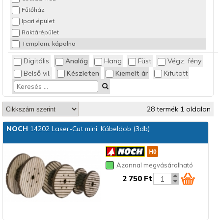
Fűtőház
Ipari épület
Raktárépület
Templom, kápolna
Digitális
Analóg
Hang
Füst
Végz. fény
Belső vil.
Készleten
Kiemelt ár
Kifutott
28 termék 1 oldalon
NOCH
14202 Laser-Cut mini: Kábeldob (3db)
Azonnal megvásárolható
2 750 Ft