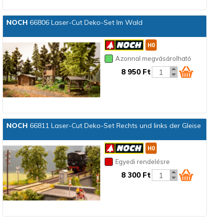
NOCH
66806 Laser-Cut Deko-Set Im Wald
Azonnal megvásárolható
8 950 Ft
NOCH
66811 Laser-Cut Deko-Set Rechts und links der Gleise
Egyedi rendelésre
8 300 Ft