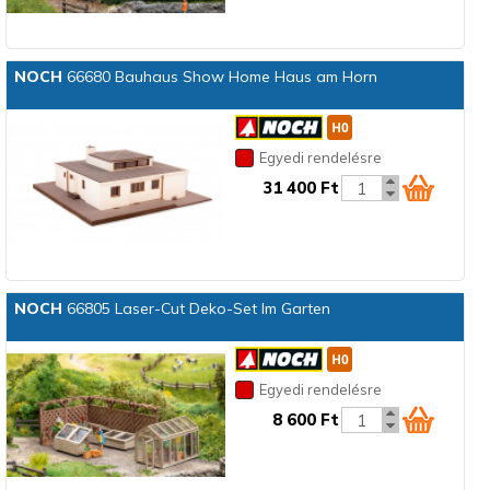
NOCH
66680 Bauhaus Show Home Haus am Horn
Egyedi rendelésre
31 400 Ft
NOCH
66805 Laser-Cut Deko-Set Im Garten
Egyedi rendelésre
8 600 Ft