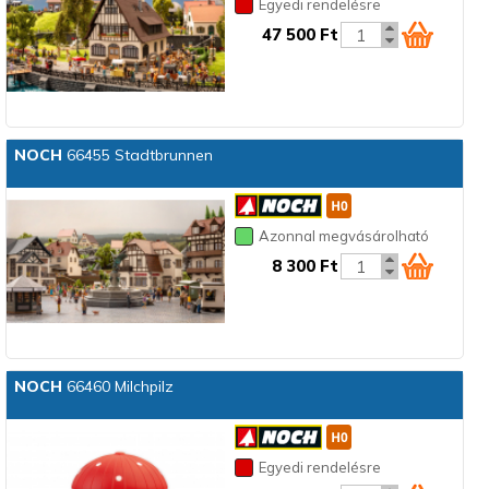
Egyedi rendelésre
47 500 Ft
NOCH
66455 Stadtbrunnen
Azonnal megvásárolható
8 300 Ft
NOCH
66460 Milchpilz
Egyedi rendelésre