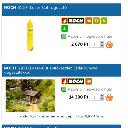
NOCH
61104 Laser-Cut ragasztó
Azonnal megvásárolható
2 670 Ft
NOCH
65606 Laser-Cut építőkészlet: Erdei kunyhó
kiegészítőkkel
Azonnal megvásárolható
14 300 Ft
épület, figurák, növények, erdei talaj, farakás, 8,9 x 4,5cm