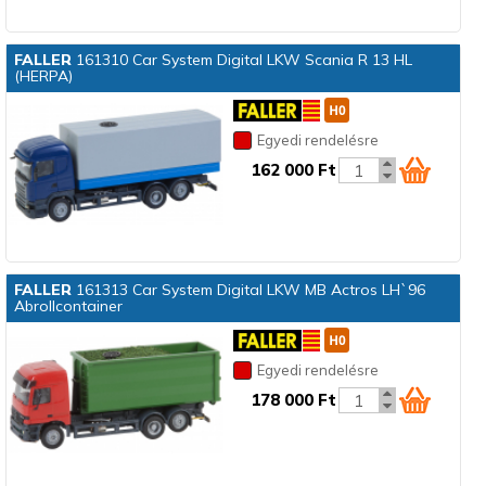
FALLER
161310 Car System Digital LKW Scania R 13 HL
(HERPA)
Egyedi rendelésre
162 000 Ft
FALLER
161313 Car System Digital LKW MB Actros LH`96
Abrollcontainer
Egyedi rendelésre
178 000 Ft