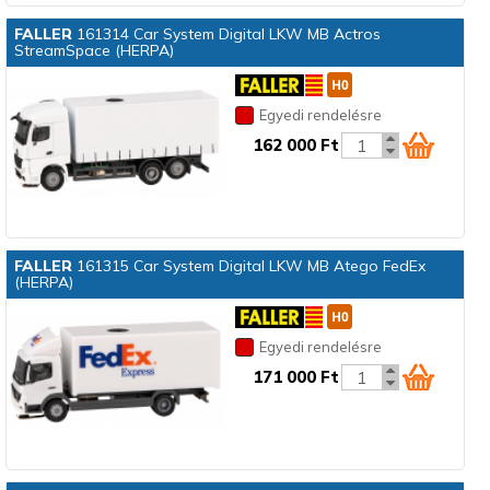
FALLER
161314 Car System Digital LKW MB Actros
StreamSpace (HERPA)
Egyedi rendelésre
162 000 Ft
FALLER
161315 Car System Digital LKW MB Atego FedEx
(HERPA)
Egyedi rendelésre
171 000 Ft