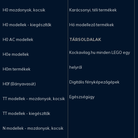
H0 mozdonyok, kocsik
Karácsonyi, téli termékek
H0 modellek - kiegészítők
Hó modellező termékek
H0 AC modellek
TÁRSOLDALAK
Kockavilag.hu minden LEGO egy
H0e modellek
helyről
H0m termékek
Digitális fényképezőgépek
H0f (Bányavasút)
Egészségügy
TT modellek - mozdonyok, kocsik
TT modellek - kiegészítők
N modellek - mozdonyok, kocsik