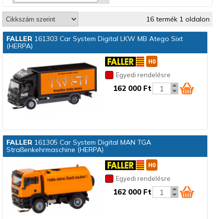
16 termék 1 oldalon
FALLER
161303 Car System Digital LKW MB Atego Sixt
(HERPA)
Egyedi rendelésre
162 000 Ft
FALLER
161305 Car System Digital MAN TGA
Straßenkehrmaschine (HERPA)
Egyedi rendelésre
162 000 Ft