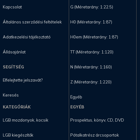
Kapcsolat
G (Méretarány: 1:22.5)
Általános szerződési feltételek
H0 (Méretarány: 1:87)
Adatkezelési tájékoztató
H0em (Méretarány: 1:87)
Állásajánlat
TT (Méretarány: 1:120)
SEGÍTSÉG
N (Méretarány: 1:160)
Elfelejtette jelszavát?
Z (Méretarány: 1:220)
Keresés
Egyéb
KATEGÓRIÁK
EGYÉB
LGB mozdonyok, kocsik
Prospektus, könyv, CD, DVD
LGB kiegészítők
Pótalkatrész árcsoportok