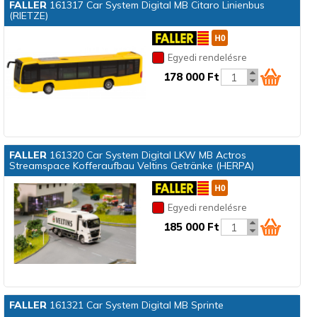
FALLER
161317 Car System Digital MB Citaro Linienbus
(RIETZE)
Egyedi rendelésre
178 000 Ft
FALLER
161320 Car System Digital LKW MB Actros
Streamspace Kofferaufbau Veltins Getränke (HERPA)
Egyedi rendelésre
185 000 Ft
FALLER
161321 Car System Digital MB Sprinte