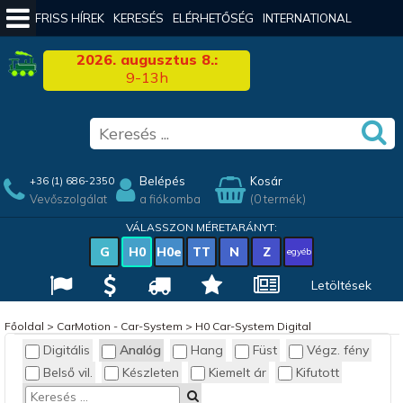
FRISS HÍREK
KERESÉS
ELÉRHETŐSÉG
INTERNATIONAL
2026. augusztus 8.:
9-13h
Belépés
Kosár
+36 (1) 686-2350
Vevőszolgálat
a fiókomba
(0 termék)
VÁLASSZON MÉRETARÁNYT:
G
H0
H0e
TT
N
Z
egyéb
Letöltések
Főoldal
>
CarMotion - Car-System
>
H0 Car-System Digital
Digitális
Analóg
Hang
Füst
Végz. fény
Belső vil.
Készleten
Kiemelt ár
Kifutott