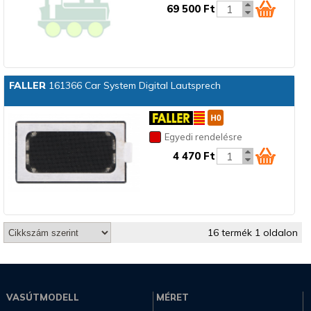
69 500 Ft
FALLER
161366 Car System Digital Lautsprech
Egyedi rendelésre
4 470 Ft
16 termék 1 oldalon
VASÚTMODELL
MÉRET