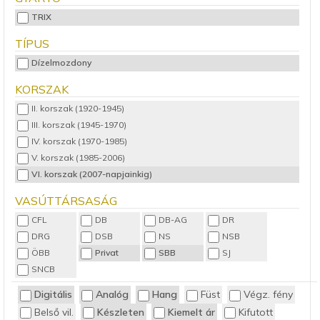
TRIX
TÍPUS
Dízelmozdony
KORSZAK
II. korszak (1920-1945)
III. korszak (1945-1970)
IV. korszak (1970-1985)
V. korszak (1985-2006)
VI. korszak (2007-napjainkig)
VASÚTTÁRSASÁG
CFL
DB
DB-AG
DR
DRG
DSB
NS
NSB
ÖBB
Privat
SBB
SJ
SNCB
Digitális
Analóg
Hang
Füst
Végz. fény
Belső vil.
Készleten
Kiemelt ár
Kifutott