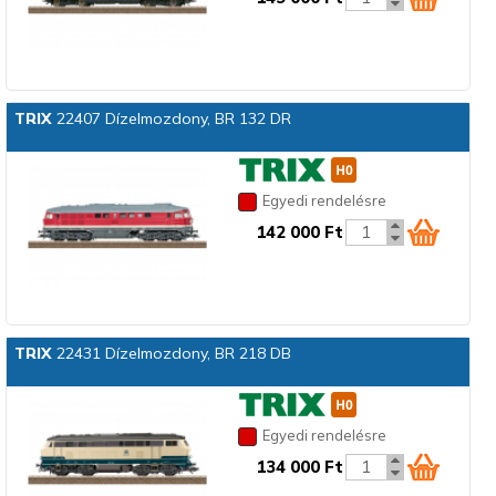
TRIX
22407 Dízelmozdony, BR 132 DR
Egyedi rendelésre
142 000 Ft
TRIX
22431 Dízelmozdony, BR 218 DB
Egyedi rendelésre
134 000 Ft