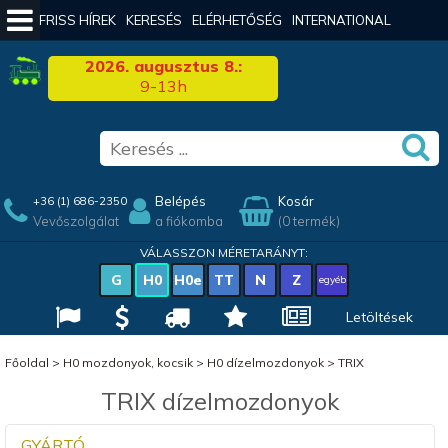
FRISS HÍREK
KERESÉS
ELÉRHETŐSÉG
INTERNATIONAL
2026. augusztus 8.:
9-13h
Belépés
Kosár
+36 (1) 686-2350
Vevőszolgálat
a fiókomba
(0 termék)
VÁLASSZON MÉRETARÁNYT:
G
H0
H0e
TT
N
Z
egyéb
Letöltések
Főoldal
>
H0 mozdonyok, kocsik
>
H0 dízelmozdonyok
>
TRIX
TRIX dízelmozdonyok
GYÁRTÓ