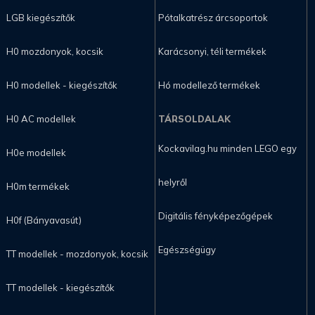
LGB kiegészítők
Pótalkatrész árcsoportok
H0 mozdonyok, kocsik
Karácsonyi, téli termékek
H0 modellek - kiegészítők
Hó modellező termékek
H0 AC modellek
TÁRSOLDALAK
Kockavilag.hu minden LEGO egy
H0e modellek
helyről
H0m termékek
Digitális fényképezőgépek
H0f (Bányavasút)
Egészségügy
TT modellek - mozdonyok, kocsik
TT modellek - kiegészítők