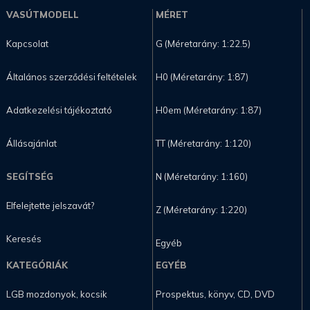
VASÚTMODELL
MÉRET
Kapcsolat
G (Méretarány: 1:22.5)
Általános szerződési feltételek
H0 (Méretarány: 1:87)
Adatkezelési tájékoztató
H0em (Méretarány: 1:87)
Állásajánlat
TT (Méretarány: 1:120)
SEGÍTSÉG
N (Méretarány: 1:160)
Elfelejtette jelszavát?
Z (Méretarány: 1:220)
Keresés
Egyéb
KATEGÓRIÁK
EGYÉB
LGB mozdonyok, kocsik
Prospektus, könyv, CD, DVD