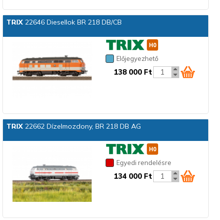
TRIX
22646 Diesellok BR 218 DB/CB
Előjegyezhető
138 000 Ft
TRIX
22662 Dízelmozdony, BR 218 DB AG
Egyedi rendelésre
134 000 Ft