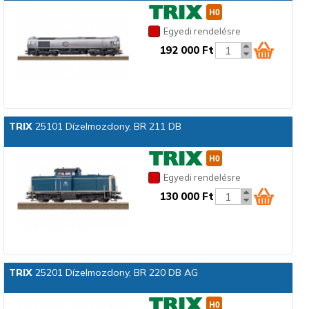
Egyedi rendelésre
192 000 Ft
TRIX
25101 Dízelmozdony, BR 211 DB
Egyedi rendelésre
130 000 Ft
TRIX
25201 Dízelmozdony, BR 220 DB AG