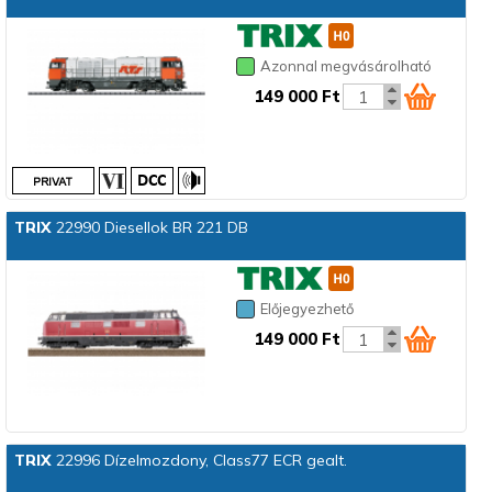
Azonnal megvásárolható
149 000 Ft
TRIX
22990 Diesellok BR 221 DB
Előjegyezhető
149 000 Ft
TRIX
22996 Dízelmozdony, Class77 ECR gealt.