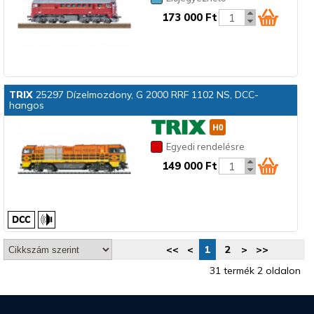
173 000 Ft
TRIX
25297 Dízelmozdony, G 2000 RRF 1102 NS, DCC-
hangos
Egyedi rendelésre
149 000 Ft
<<
<
1
2
>
>>
31 termék 2 oldalon