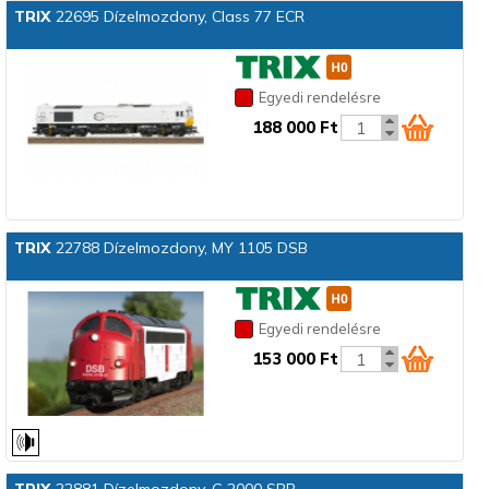
TRIX
22695 Dízelmozdony, Class 77 ECR
Egyedi rendelésre
188 000 Ft
TRIX
22788 Dízelmozdony, MY 1105 DSB
Egyedi rendelésre
153 000 Ft