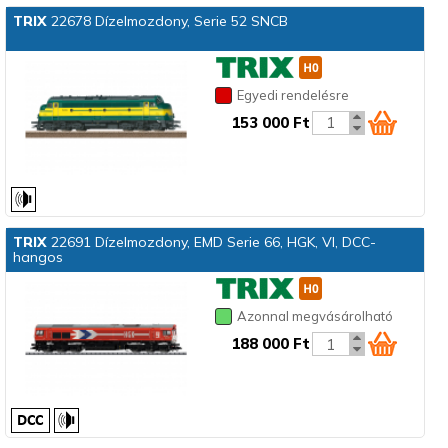
TRIX
22678 Dízelmozdony, Serie 52 SNCB
Egyedi rendelésre
153 000 Ft
TRIX
22691 Dízelmozdony, EMD Serie 66, HGK, VI, DCC-
hangos
Azonnal megvásárolható
188 000 Ft