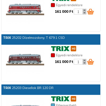
Egyedi rendelésre
161 000 Ft
TRIX
25202 Dízelmozdony, T 679.1 CSD
Egyedi rendelésre
161 000 Ft
TRIX
25203 Diesellok BR 120 DR
Előjegyezhető