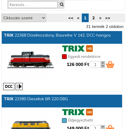
<<
<
1
2
>
>>
31 termék 2 oldalon
TRIX
22368 Dízelmozdony, Baureihe V 142, DCC-hangos
Egyedi rendelésre
126 000 Ft
TRIX
22380 Diesellok BR 220 DBG
Előjegyezhető
149 000 Ft