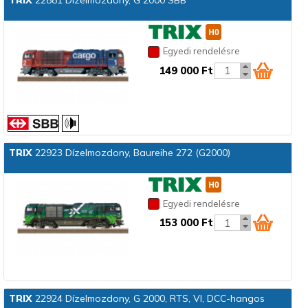
TRIX
22881 Dízelmozdony, G 2000 SBB
Egyedi rendelésre
149 000 Ft
TRIX
22923 Dízelmozdony, Baureihe 272 (G2000)
Egyedi rendelésre
153 000 Ft
TRIX
22924 Dízelmozdony, G 2000, RTS, VI, DCC-hangos