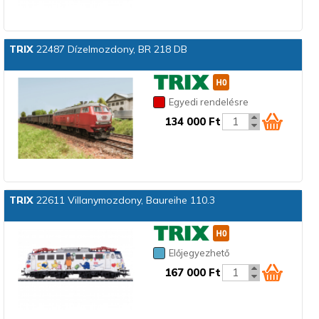
TRIX
22487 Dízelmozdony, BR 218 DB
Egyedi rendelésre
134 000 Ft
TRIX
22611 Villanymozdony, Baureihe 110.3
Előjegyezhető
167 000 Ft