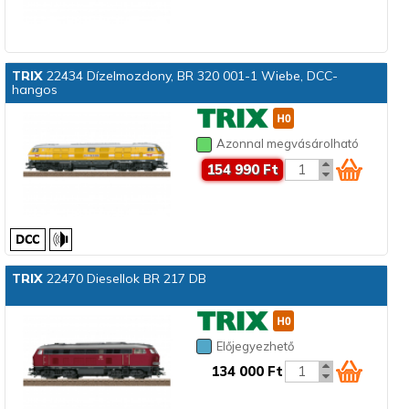
TRIX
22434 Dízelmozdony, BR 320 001-1 Wiebe, DCC-
hangos
Azonnal megvásárolható
154 990 Ft
TRIX
22470 Diesellok BR 217 DB
Előjegyezhető
134 000 Ft