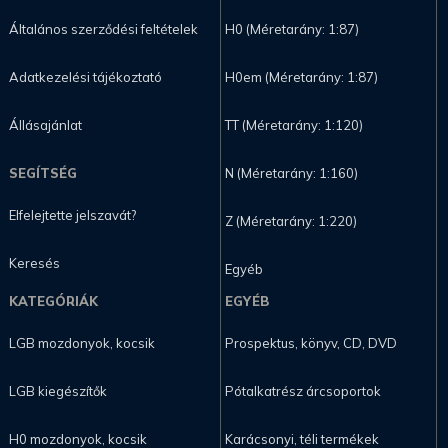
Általános szerződési feltételek
H0 (Méretarány: 1:87)
Adatkezelési tájékoztató
H0em (Méretarány: 1:87)
Állásajánlat
TT (Méretarány: 1:120)
SEGÍTSÉG
N (Méretarány: 1:160)
Elfelejtette jelszavát?
Z (Méretarány: 1:220)
Keresés
Egyéb
KATEGÓRIÁK
EGYÉB
LGB mozdonyok, kocsik
Prospektus, könyv, CD, DVD
LGB kiegészítők
Pótalkatrész árcsoportok
H0 mozdonyok, kocsik
Karácsonyi, téli termékek