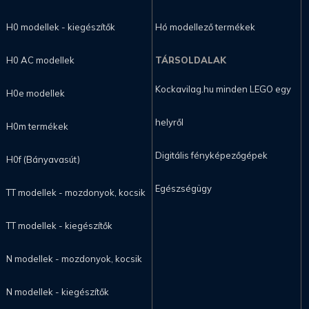
H0 modellek - kiegészítők
Hó modellező termékek
H0 AC modellek
TÁRSOLDALAK
Kockavilag.hu minden LEGO egy
H0e modellek
helyről
H0m termékek
Digitális fényképezőgépek
H0f (Bányavasút)
Egészségügy
TT modellek - mozdonyok, kocsik
TT modellek - kiegészítők
N modellek - mozdonyok, kocsik
N modellek - kiegészítők