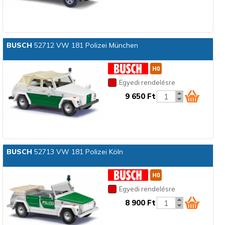
BUSCH
52712 VW 181 Polizei München
Egyedi rendelésre
9 650 Ft
BUSCH
52713 VW 181 Polizei Köln
Egyedi rendelésre
8 900 Ft