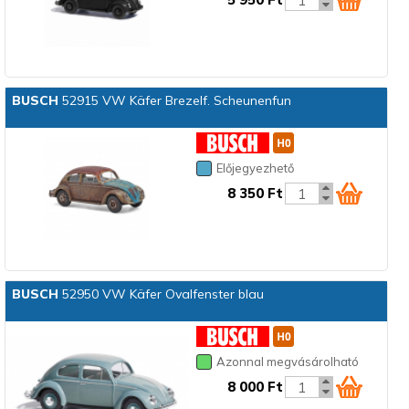
BUSCH
52915 VW Käfer Brezelf. Scheunenfun
Előjegyezhető
8 350 Ft
BUSCH
52950 VW Käfer Ovalfenster blau
Azonnal megvásárolható
8 000 Ft