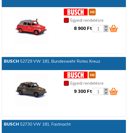
Egyedi rendelésre
8 900 Ft
BUSCH
52729 VW 181, Bundeswehr Rotes Kreuz
Egyedi rendelésre
9 300 Ft
BUSCH
52730 VW 181, Fastnacht