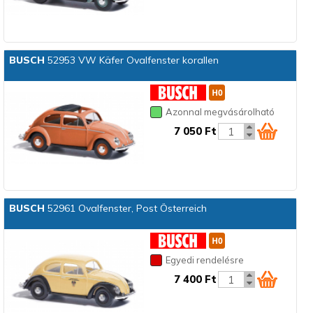
BUSCH
52953 VW Käfer Ovalfenster korallen
Azonnal megvásárolható
7 050 Ft
BUSCH
52961 Ovalfenster, Post Österreich
Egyedi rendelésre
7 400 Ft