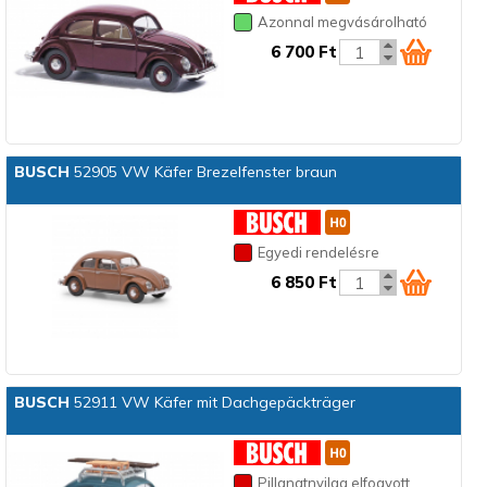
Azonnal megvásárolható
6 700 Ft
BUSCH
52905 VW Käfer Brezelfenster braun
Egyedi rendelésre
6 850 Ft
BUSCH
52911 VW Käfer mit Dachgepäckträger
Pillanatnyilag elfogyott