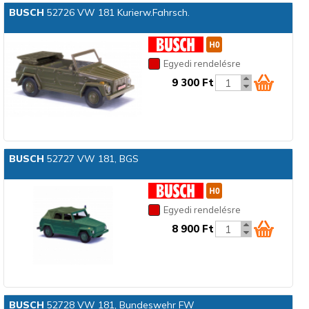
BUSCH
52726 VW 181 Kurierw.Fahrsch.
Egyedi rendelésre
9 300 Ft
BUSCH
52727 VW 181, BGS
Egyedi rendelésre
8 900 Ft
BUSCH
52728 VW 181, Bundeswehr FW