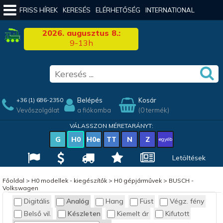
FRISS HÍREK
KERESÉS
ELÉRHETŐSÉG
INTERNATIONAL
2026. augusztus 8.:
9-13h
Belépés
Kosár
+36 (1) 686-2350
Vevőszolgálat
a fiókomba
(0 termék)
VÁLASSZON MÉRETARÁNYT:
G
H0
H0e
TT
N
Z
egyéb
Letöltések
Főoldal
>
H0 modellek - kiegészítők
>
H0 gépjárművek
>
BUSCH -
Volkswagen
Digitális
Analóg
Hang
Füst
Végz. fény
Belső vil.
Készleten
Kiemelt ár
Kifutott