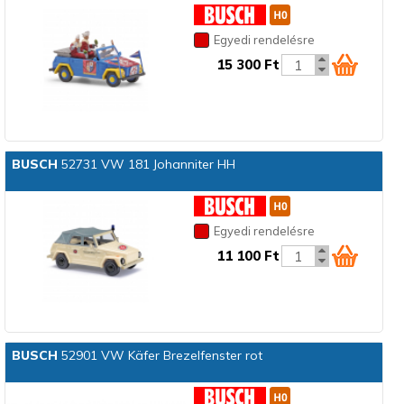
Egyedi rendelésre
15 300 Ft
BUSCH
52731 VW 181 Johanniter HH
Egyedi rendelésre
11 100 Ft
BUSCH
52901 VW Käfer Brezelfenster rot