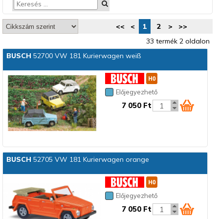
<<
<
1
2
>
>>
33 termék 2 oldalon
BUSCH
52700 VW 181 Kurierwagen weiß
Előjegyezhető
7 050 Ft
BUSCH
52705 VW 181 Kurierwagen orange
Előjegyezhető
7 050 Ft