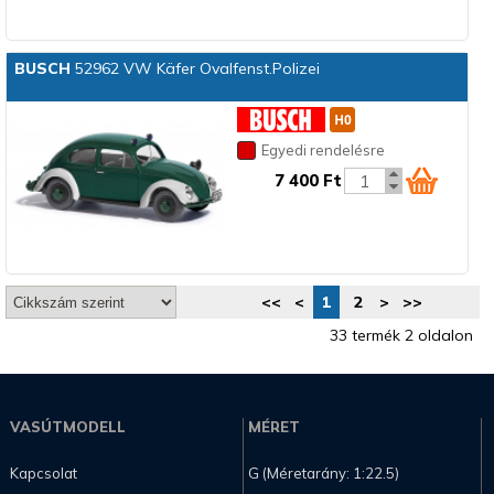
BUSCH
52962 VW Käfer Ovalfenst.Polizei
Egyedi rendelésre
7 400 Ft
<<
<
1
2
>
>>
33 termék 2 oldalon
VASÚTMODELL
MÉRET
Kapcsolat
G (Méretarány: 1:22.5)