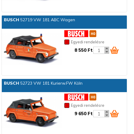
BUSCH
52719 VW 181 ABC Wagen
Egyedi rendelésre
8 550 Ft
BUSCH
52723 VW 181 Kurierw.FW Köln
Egyedi rendelésre
9 650 Ft