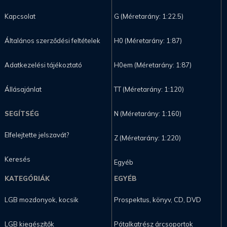
Kapcsolat
G (Méretarány: 1:22.5)
Általános szerződési feltételek
H0 (Méretarány: 1:87)
Adatkezelési tájékoztató
H0em (Méretarány: 1:87)
Állásajánlat
TT (Méretarány: 1:120)
SEGÍTSÉG
N (Méretarány: 1:160)
Elfelejtette jelszavát?
Z (Méretarány: 1:220)
Keresés
Egyéb
KATEGÓRIÁK
EGYÉB
LGB mozdonyok, kocsik
Prospektus, könyv, CD, DVD
LGB kiegészítők
Pótalkatrész árcsoportok