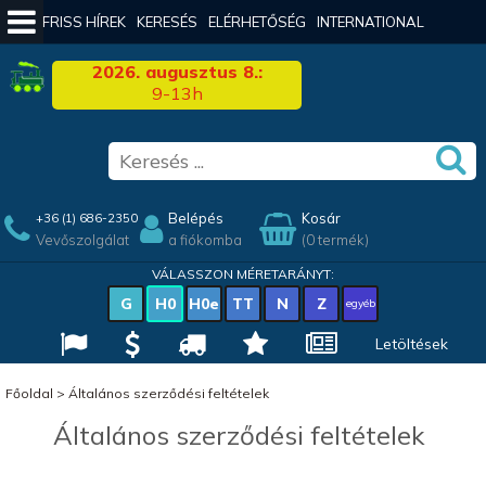
FRISS HÍREK
KERESÉS
ELÉRHETŐSÉG
INTERNATIONAL
2026. augusztus 8.:
9-13h
Belépés
Kosár
+36 (1) 686-2350
Vevőszolgálat
a fiókomba
(0 termék)
VÁLASSZON MÉRETARÁNYT:
G
H0
H0e
TT
N
Z
egyéb
Letöltések
Főoldal
>
Általános szerződési feltételek
Általános szerződési feltételek