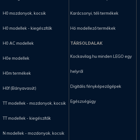
H0 mozdonyok, kocsik
Karácsonyi, téli termékek
H0 modellek - kiegészítők
Hó modellező termékek
H0 AC modellek
TÁRSOLDALAK
Kockavilag.hu minden LEGO egy
H0e modellek
helyről
H0m termékek
Digitális fényképezőgépek
H0f (Bányavasút)
Egészségügy
TT modellek - mozdonyok, kocsik
TT modellek - kiegészítők
N modellek - mozdonyok, kocsik