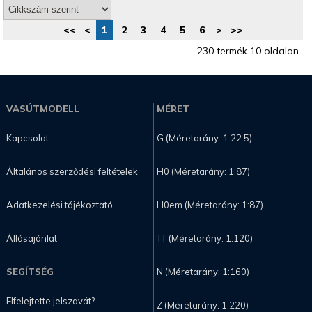
<<
<
1
2
3
4
5
6
>
>>
230 termék 10 oldalon
VASÚTMODELL
MÉRET
Kapcsolat
G (Méretarány: 1:22.5)
Általános szerződési feltételek
H0 (Méretarány: 1:87)
Adatkezelési tájékoztató
H0em (Méretarány: 1:87)
Állásajánlat
TT (Méretarány: 1:120)
SEGÍTSÉG
N (Méretarány: 1:160)
Elfelejtette jelszavát?
Z (Méretarány: 1:220)