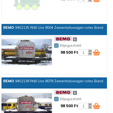
BEMO
9452135 RhB Uce 8004 Zementsilowagen rotes Band
Előjegyezhető
98 500 Ft
BEMO
9452138 RhB Uce 8078 Zementsilowagen rotes Band
Előjegyezhető
98 500 Ft