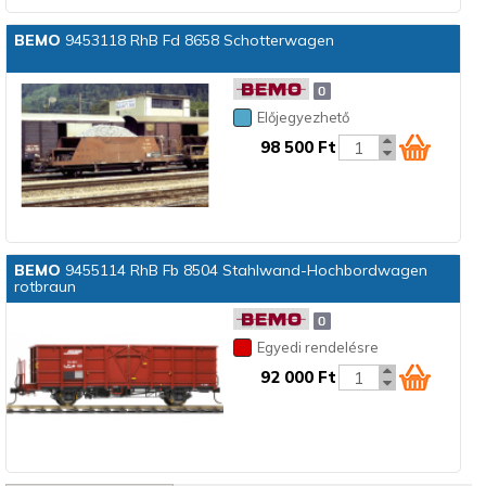
BEMO
9453118 RhB Fd 8658 Schotterwagen
Előjegyezhető
98 500 Ft
BEMO
9455114 RhB Fb 8504 Stahlwand-Hochbordwagen
rotbraun
Egyedi rendelésre
92 000 Ft