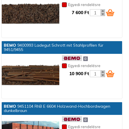
Egyedi rendelésre
7 600 Ft
BEMO
9400993 Ladegut Schrott mit Stahlprofilen für
9451/9455
Egyedi rendelésre
10 900 Ft
BEMO
9451104 RhB E 6604 Holzwand-Hochbordwagen
dunkelbraun
Egyedi rendelésre