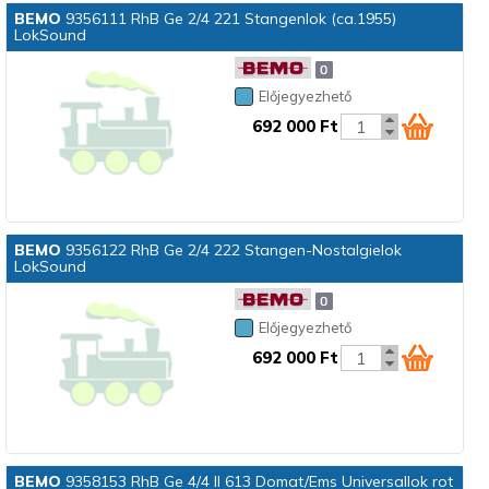
BEMO
9356111 RhB Ge 2/4 221 Stangenlok (ca.1955)
LokSound
Előjegyezhető
692 000 Ft
BEMO
9356122 RhB Ge 2/4 222 Stangen-Nostalgielok
LokSound
Előjegyezhető
692 000 Ft
BEMO
9358153 RhB Ge 4/4 II 613 Domat/Ems Universallok rot