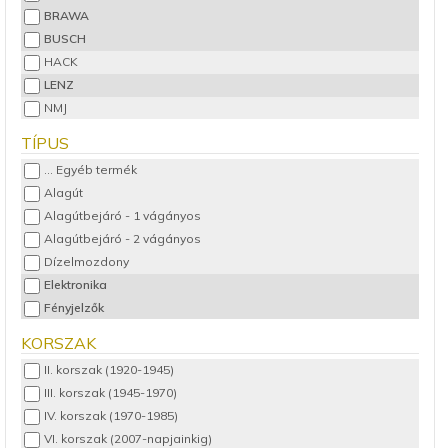
BRAWA
BUSCH
HACK
LENZ
NMJ
NOCH
TÍPUS
PECO
... Egyéb termék
VIESSMANN
Alagút
VOLLMER
Alagútbejáró - 1 vágányos
WOODLAND Scenics
Alagútbejáró - 2 vágányos
Dízelmozdony
Elektronika
Fényjelzők
Gőzmozdony
KORSZAK
Hidak, viaduktok
II. korszak (1920-1945)
Hűtőkocsi
III. korszak (1945-1970)
Kerítés
IV. korszak (1970-1985)
Kőzuzalék
VI. korszak (2007-napjainkig)
Motorvonat