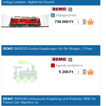
eckige Lampen, digital mit Sound
Előjegyezhető
736 000 Ft
BEMO
9400015 Kadee Kupplungen für 0m Wagen, 1 Paar
Egyedi rendelésre
5 200 Ft
BEMO
9400156 Umbausatz Kupplung und Radsatz 9482 für
Fama/ Utz/ Alpinline (c)