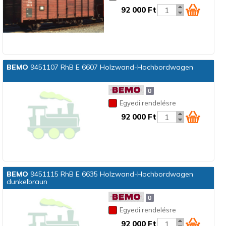
92 000 Ft
BEMO
9451107 RhB E 6607 Holzwand-Hochbordwagen
Egyedi rendelésre
92 000 Ft
BEMO
9451115 RhB E 6635 Holzwand-Hochbordwagen
dunkelbraun
Egyedi rendelésre
92 000 Ft