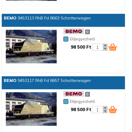
BEMO
9453113 RhB Fd 8663 Schotterwagen
Előjegyezhető
98 500 Ft
BEMO
9453117 RhB Fd 8657 Schotterwagen
Előjegyezhető
98 500 Ft