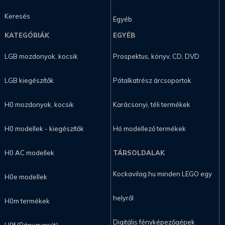
Keresés
Egyéb
KATEGÓRIÁK
EGYÉB
LGB mozdonyok, kocsik
Prospektus, könyv, CD, DVD
LGB kiegészítők
Pótalkatrész árcsoportok
H0 mozdonyok, kocsik
Karácsonyi, téli termékek
H0 modellek - kiegészítők
Hó modellező termékek
H0 AC modellek
TÁRSOLDALAK
Kockavilag.hu minden LEGO egy
H0e modellek
helyről
H0m termékek
Digitális fényképezőgépek