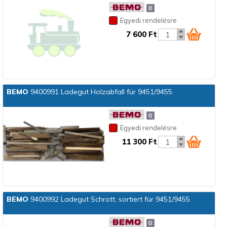
Egyedi rendelésre
7 600 Ft
BEMO
9400991 Ladegut Holzabfall für 9451/9455
Egyedi rendelésre
11 300 Ft
BEMO
9400992 Ladegut Schrott, sortiert für 9451/9455