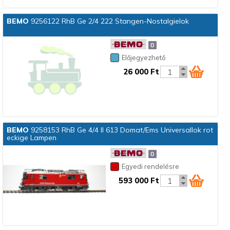
BEMO
9256122 RhB Ge 2/4 222 Stangen-Nostalgielok
Előjegyezhető
26 000 Ft
BEMO
9258153 RhB Ge 4/4 II 613 Domat/Ems Universallok rot
eckige Lampen
Egyedi rendelésre
593 000 Ft