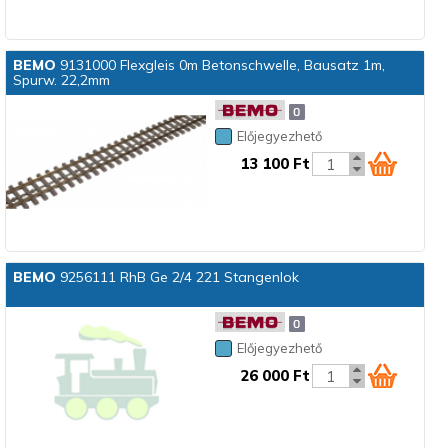
BEMO
9131000 Flexgleis 0m Betonschwelle, Bausatz 1m,
Spurw. 22,2mm
Előjegyezhető
13 100 Ft
BEMO
9256111 RhB Ge 2/4 221 Stangenlok
Előjegyezhető
26 000 Ft