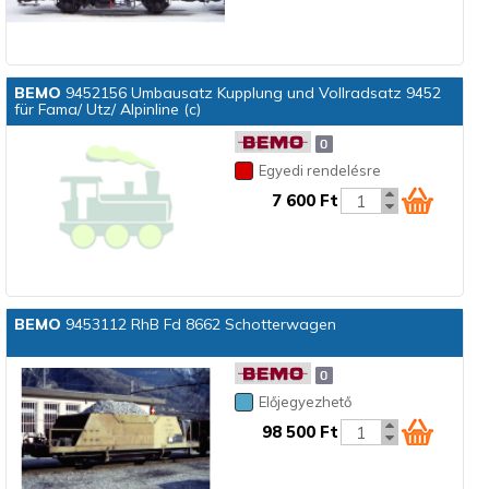
BEMO
9452156 Umbausatz Kupplung und Vollradsatz 9452
für Fama/ Utz/ Alpinline (c)
Egyedi rendelésre
7 600 Ft
BEMO
9453112 RhB Fd 8662 Schotterwagen
Előjegyezhető
98 500 Ft