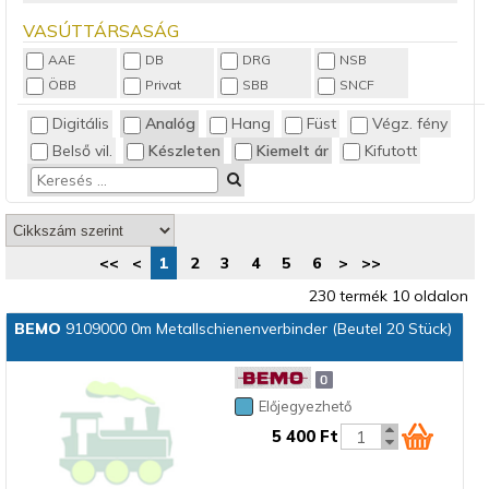
Nyitott 4 tengelyes
VASÚTTÁRSASÁG
Sínek
AAE
DB
DRG
NSB
Személykocsi
ÖBB
Privat
SBB
SNCF
Tartálykocsi
Digitális
Analóg
Hang
Füst
Végz. fény
Teherkocsi
Villanymozdony
Belső vil.
Készleten
Kiemelt ár
Kifutott
<<
<
1
2
3
4
5
6
>
>>
230 termék 10 oldalon
BEMO
9109000 0m Metallschienenverbinder (Beutel 20 Stück)
Előjegyezhető
5 400 Ft