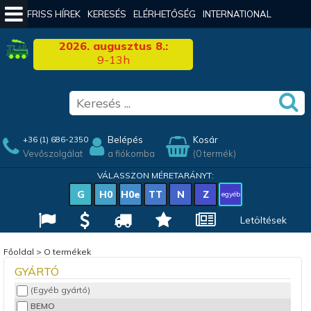
FRISS HÍREK
KERESÉS
ELÉRHETŐSÉG
INTERNATIONAL
2026. augusztus 8.:
9-13h
Belépés
Kosár
+36 (1) 686-2350
Vevőszolgálat
a fiókomba
(0 termék)
VÁLASSZON MÉRETARÁNYT:
G
H0
H0e
TT
N
Z
egyéb
Letöltések
Főoldal
>
O termékek
GYÁRTÓ
(Egyéb gyártó)
BEMO