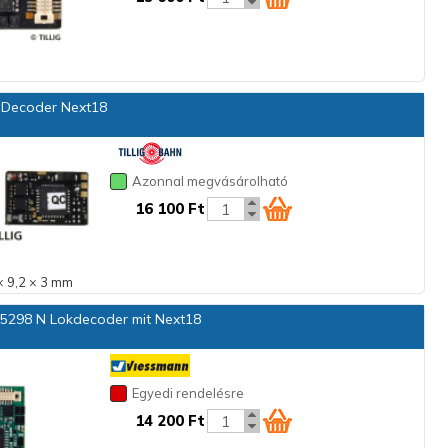
Decoder Next18
Azonnal megvásárolható
16 100 Ft
× 9,2 × 3 mm
5298 N Lokdecoder mit Next18
Egyedi rendelésre
14 200 Ft