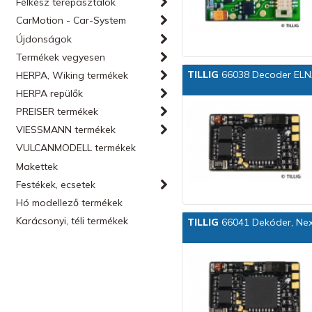
Félkész terepasztalok
CarMotion - Car-System
Újdonságok
Termékek vegyesen
TILLIG
66038 Decoder ELN
HERPA, Wiking termékek
HERPA repülők
PREISER termékek
VIESSMANN termékek
VULCANMODELL termékek
Makettek
Festékek, ecsetek
Hó modellező termékek
Karácsonyi, téli termékek
TILLIG
66041 Dekóder, Nex