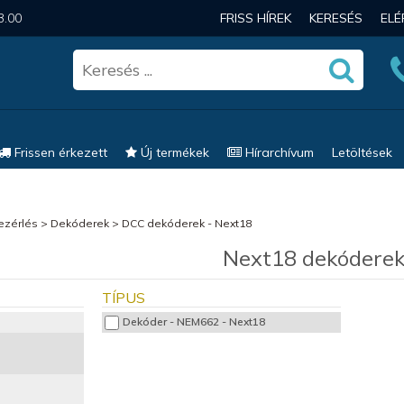
3.00
FRISS HÍREK
KERESÉS
EL
Frissen érkezett
Új termékek
Hírarchívum
Letöltések
vezérlés
>
Dekóderek
>
DCC dekóderek - Next18
Next18 dekódere
TÍPUS
Dekóder - NEM662 - Next18