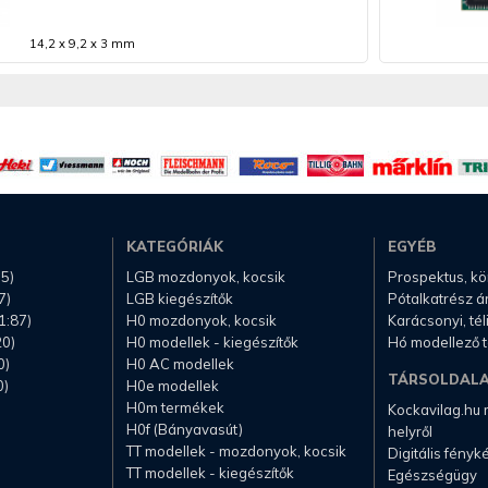
14,2 x 9,2 x 3 mm
KATEGÓRIÁK
EGYÉB
.5)
LGB mozdonyok, kocsik
Prospektus, k
7)
LGB kiegészítők
Pótalkatrész á
1:87)
H0 mozdonyok, kocsik
Karácsonyi, té
20)
H0 modellek - kiegészítők
Hó modellező 
0)
H0 AC modellek
TÁRSOLDAL
0)
H0e modellek
H0m termékek
Kockavilag.hu
H0f (Bányavasút)
helyről
TT modellek - mozdonyok, kocsik
Digitális fény
TT modellek - kiegészítők
Egészségügy