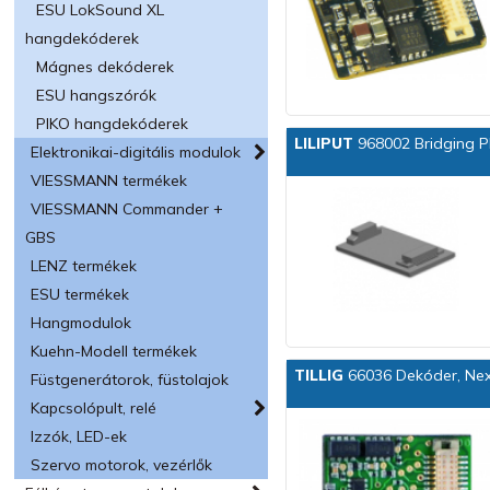
ESU LokSound XL
hangdekóderek
Mágnes dekóderek
ESU hangszórók
PIKO hangdekóderek
LILIPUT
968002 Bridging Pl
Elektronikai-digitális modulok
VIESSMANN termékek
VIESSMANN Commander +
GBS
LENZ termékek
ESU termékek
Hangmodulok
Kuehn-Modell termékek
TILLIG
66036 Dekóder, Next
Füstgenerátorok, füstolajok
Kapcsolópult, relé
Izzók, LED-ek
Szervo motorok, vezérlők