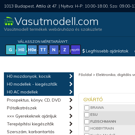
1013 Budapest, Attila út 47. | Nyitva: H-P: 10.00-18.00, Szo: 09.00-1
Vasutmodell.com
Vasútmodell termékek webáruháza és szaküzlete
VÁLASSZON MÉRETARÁNYT:
G
H0
H0e
TT
N
Z
egyéb
Magyar vonatkozású modellek
Legfrissebb ajánlatok
Főoldal
>
Elektronika, digitális 
H0 mozdonyok, kocsik
H0 modellek - kiegészítők
H0 AC modellek
GYÁRTÓ
Prospektus, könyv, CD, DVD
Pótalkatrészek
BRAWA
ESU
××× Gyerekeknek ajánljuk
FLEISCHMANN
Terepépítési kiegészítők
HOBBYTRAIN
Szerszám, karbantartás