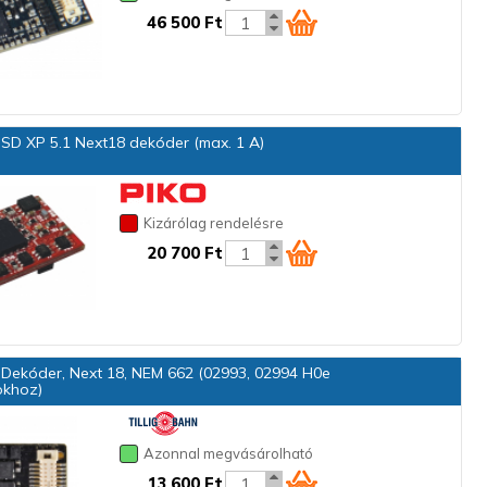
46 500 Ft
SD XP 5.1 Next18 dekóder (max. 1 A)
Kizárólag rendelésre
20 700 Ft
Dekóder, Next 18, NEM 662 (02993, 02994 H0e
khoz)
Azonnal megvásárolható
13 600 Ft