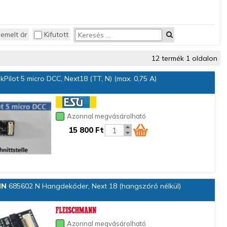
iemelt ár
Kifutott
12 termék 1 oldalon
Pilot 5 micro DCC, Next18 (TT, N) (max. 0,75 A)
Azonnal megvásárolható
15 800 Ft
NN
685602 N Hangdekóder, Next 18 (hangszóró nélkül)
Azonnal megvásárolható