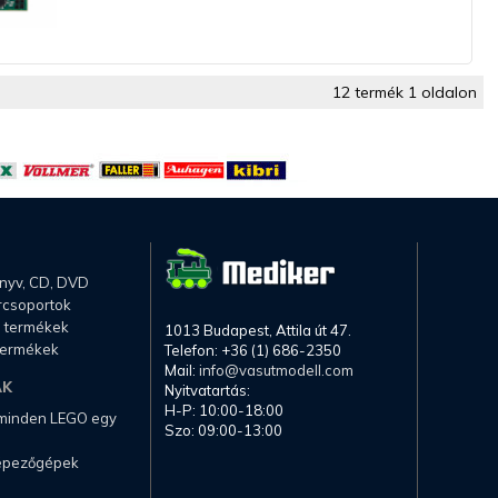
12 termék 1 oldalon
önyv, CD, DVD
rcsoportok
li termékek
1013 Budapest, Attila út 47.
termékek
Telefon: +36 (1) 686-2350
Mail:
info@vasutmodell.com
AK
Nyitvatartás:
H-P: 10:00-18:00
 minden LEGO egy
Szo: 09:00-13:00
képezőgépek