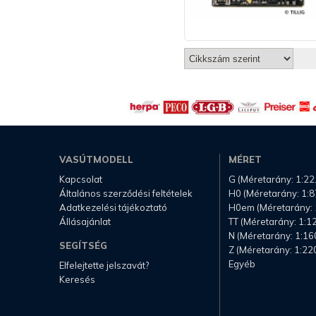
VASÚTMODELL
MÉRET
Kapcsolat
G (Méretarány: 1:22
Általános szerződési feltételek
H0 (Méretarány: 1:8
Adatkezelési tájékoztató
H0em (Méretarány: 
Állásajánlat
TT (Méretarány: 1:1
N (Méretarány: 1:16
SEGÍTSÉG
Z (Méretarány: 1:22
Egyéb
Elfelejtette jelszavát?
Keresés