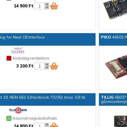
14 900 Ft
ug for Next 18 Interface
PIKO
46502 P
Kizárólag rendelésre
3 200 Ft
 18, NEM 662 (Uhlenbrock 73235) (max. 0,8 A)
TILLIG
66037 
gőzmozdonyo
Azonnal megvásárolható
14 800 Ft