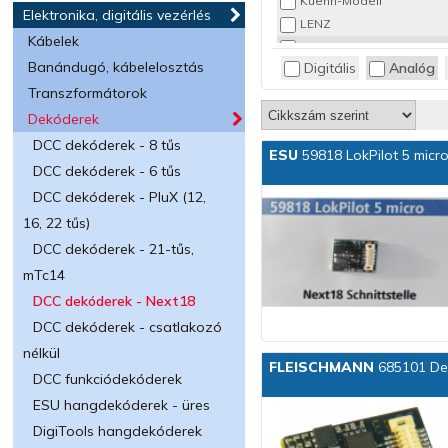
Kuehn-Modell
Elektronika, digitális vezérlés
LENZ
Kábelek
LILIPUT
Banándugó, kábelelosztás
Digitális
Analóg
PIKO
Transzformátorok
TILLIG
VIESSMANN
Dekóderek
DCC dekóderek - 8 tűs
ESU
59818 LokPilot 5 micr
DCC dekóderek - 6 tűs
DCC dekóderek - PluX (12,
16, 22 tűs)
DCC dekóderek - 21-tűs,
mTc14
DCC dekóderek - Next18
DCC dekóderek - csatlakozó
nélkül
FLEISCHMANN
685101 Dek
DCC funkciódekóderek
ESU hangdekóderek - üres
DigiTools hangdekóderek