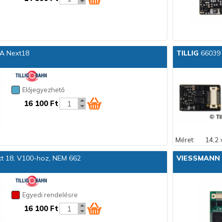
A Next18
TILLIG
66039 
Előjegyezhető
16 100 Ft
Méret:
14,2 
t 18, V100-hoz, NEM 662
VIESSMANN
Egyedi rendelésre
16 100 Ft