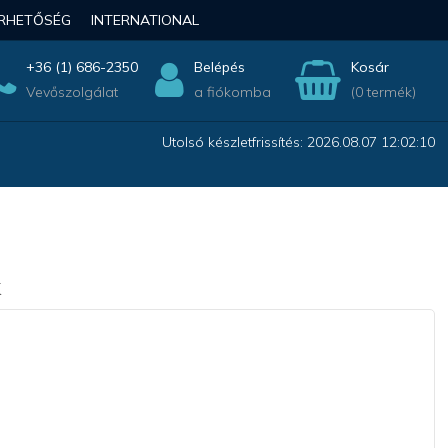
ÉRHETŐSÉG
INTERNATIONAL
+36 (1) 686-2350
Belépés
Kosár
Vevőszolgálat
a fiókomba
(0 termék)
Utolsó készletfrissítés: 2026.08.07 12:02:10
k