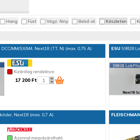
Hang
Füst
Végz. fény
Belső vil.
Készleten
K
o DCC/MM/SX/M4, Next18 (TT, N) (max. 0,75 A)
ESU
59828 Lok
Kizárólag rendelésre
17 200 Ft
óder, Next18 (max. 0,7 A)
FLEISCHMA
Azonnal megvásárolható