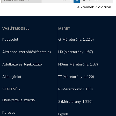
46 termék 2 oldalon
VASÚTMODELL
MÉRET
Kapcsolat
G (Méretarány: 1:22.5)
Általános szerződési feltételek
H0 (Méretarány: 1:87)
Adatkezelési tájékoztató
H0em (Méretarány: 1:87)
Állásajánlat
TT (Méretarány: 1:120)
SEGÍTSÉG
N (Méretarány: 1:160)
Elfelejtette jelszavát?
Z (Méretarány: 1:220)
Keresés
Egyéb