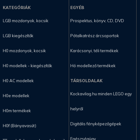
KATEGÓRIÁK
EGYÉB
LGB mozdonyok, kocsik
Prospektus, könyv, CD, DVD
LGB kiegészítők
Pótalkatrész árcsoportok
H0 mozdonyok, kocsik
Karácsonyi, téli termékek
H0 modellek - kiegészítők
Hó modellező termékek
H0 AC modellek
TÁRSOLDALAK
Kockavilag.hu minden LEGO egy
H0e modellek
helyről
H0m termékek
Digitális fényképezőgépek
H0f (Bányavasút)
Egészségügy