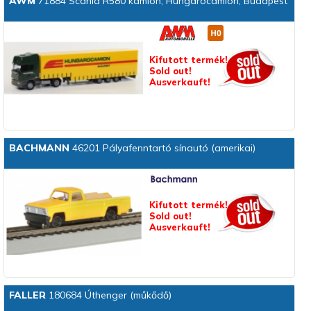
AWM
71884 Scania R580 kamion, Hungarocamion, Budapest
Kifutott termék!
Sold out!
Ausverkauft!
BACHMANN
46201 Pályafenntartó sínautó (amerikai)
Kifutott termék!
Sold out!
Ausverkauft!
FALLER
180684 Úthenger (műkődő)