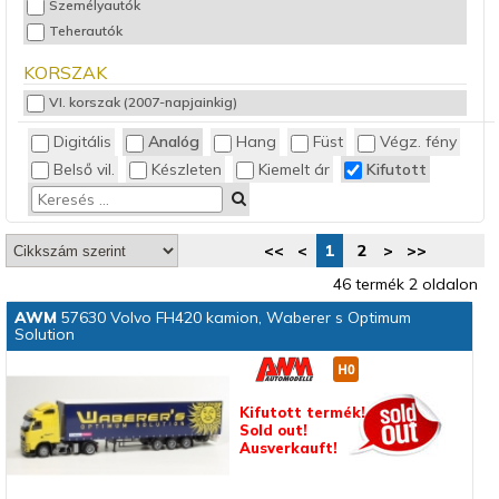
Személyautók
Teherautók
KORSZAK
VI. korszak (2007-napjainkig)
Digitális
Analóg
Hang
Füst
Végz. fény
Belső vil.
Készleten
Kiemelt ár
Kifutott
<<
<
1
2
>
>>
46 termék 2 oldalon
AWM
57630 Volvo FH420 kamion, Waberer s Optimum
Solution
Kifutott termék!
Sold out!
Ausverkauft!