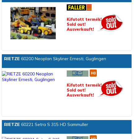
Kifutott termék!
Sold out!
Ausverkauft!
RIETZE
60200 Neoplan Skyliner Ernesti, Guglingen
Kifutott termék!
Sold out!
Ausverkauft!
RIETZE
60221 Setra S 315 HD Sammuller