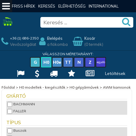
FRISS HÍREK
KERESÉS
ELÉRHETŐSÉG
INTERNATIONAL
Belépés
Kosár
+36 (1) 686-2350
Vevőszolgálat
a fiókomba
(0 termék)
VÁLASSZON MÉRETARÁNYT:
G
H0
H0e
TT
N
Z
egyéb
Letöltések
Főoldal
>
H0 modellek - kiegészítők
>
H0 gépjárművek
>
AWM kamionok
GYÁRTÓ
BACHMANN
FALLER
TÍPUS
Buszok