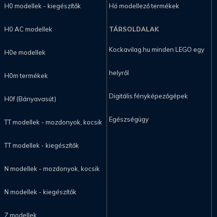
H0 modellek - kiegészítők
Hó modellező termékek
H0 AC modellek
TÁRSOLDALAK
Kockavilag.hu minden LEGO egy
H0e modellek
helyről
H0m termékek
Digitális fényképezőgépek
H0f (Bányavasút)
Egészségügy
TT modellek - mozdonyok, kocsik
TT modellek - kiegészítők
N modellek - mozdonyok, kocsik
N modellek - kiegészítők
Z modellek