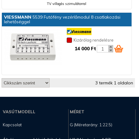
TV villogás szimulátorral
VIESSMANN
5539 Futófény vezérlőmodul 8 csatlakozási
lehetőséggel
Kizárólag rendelésre
14 000 Ft
3 termék 1 oldalon
VASÚTMODELL
MÉRET
Kapcsolat
G (Méretarány: 1:22.5)