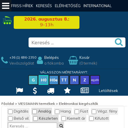
FRISS HÍREK
KERESÉS
ELÉRHETŐSÉG
INTERNATIONAL
2026. augusztus 8.:
9-13h
Belépés
Kosár
+36 (1) 686-2350
Vevőszolgálat
a fiókomba
(0 termék)
VÁLASSZON MÉRETARÁNYT:
G
H0
H0e
TT
N
Z
egyéb
Letöltések
Főoldal
>
VIESSMANN termékek
>
Elektronikai kiegészítők
Digitális
Analóg
Hang
Füst
Végz. fény
Belső vil.
Készleten
Kiemelt ár
Kifutott