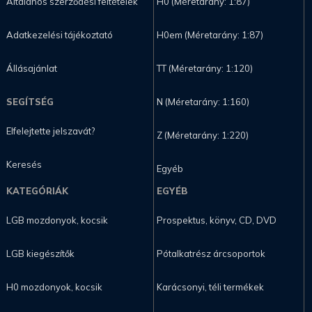
Általános szerződési feltételek
H0 (Méretarány: 1:87)
Adatkezelési tájékoztató
H0em (Méretarány: 1:87)
Állásajánlat
TT (Méretarány: 1:120)
SEGÍTSÉG
N (Méretarány: 1:160)
Elfelejtette jelszavát?
Z (Méretarány: 1:220)
Keresés
Egyéb
KATEGÓRIÁK
EGYÉB
LGB mozdonyok, kocsik
Prospektus, könyv, CD, DVD
LGB kiegészítők
Pótalkatrész árcsoportok
H0 mozdonyok, kocsik
Karácsonyi, téli termékek