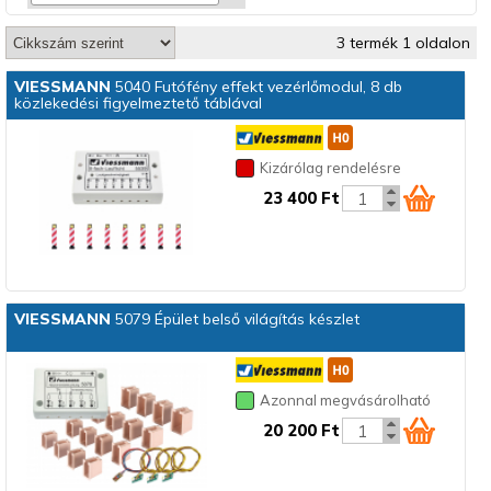
3 termék 1 oldalon
VIESSMANN
5040 Futófény effekt vezérlőmodul, 8 db
közlekedési figyelmeztető táblával
Kizárólag rendelésre
23 400 Ft
VIESSMANN
5079 Épület belső világítás készlet
Azonnal megvásárolható
20 200 Ft