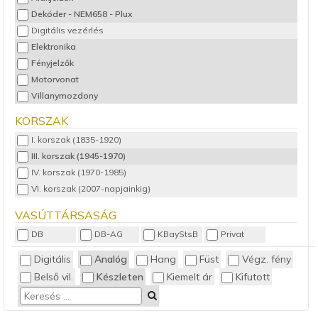
Dekóder - NEM658 - Plux
Digitális vezérlés
Elektronika
Fényjelzők
Motorvonat
Villanymozdony
KORSZAK
I. korszak (1835-1920)
III. korszak (1945-1970)
IV. korszak (1970-1985)
VI. korszak (2007-napjainkig)
VASÚTTÁRSASÁG
DB
DB-AG
KBayStsB
Privat
Digitális
Analóg
Hang
Füst
Végz. fény
Belső vil.
Készleten
Kiemelt ár
Kifutott