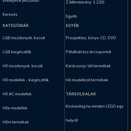
Elfelejtette jelszavát?
Z (Méretarány: 1:220)
Keresés
Egyéb
KATEGÓRIÁK
EGYÉB
LGB mozdonyok, kocsik
Prospektus, könyv, CD, DVD
LGB kiegészítők
Pótalkatrész árcsoportok
H0 mozdonyok, kocsik
Karácsonyi, téli termékek
H0 modellek - kiegészítők
Hó modellező termékek
H0 AC modellek
TÁRSOLDALAK
Kockavilag.hu minden LEGO egy
H0e modellek
helyről
H0m termékek