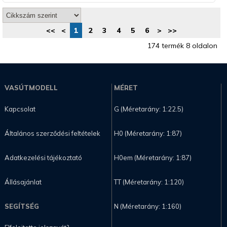
<<
<
1
2
3
4
5
6
>
>>
174 termék 8 oldalon
VASÚTMODELL
MÉRET
Kapcsolat
G (Méretarány: 1:22.5)
Általános szerződési feltételek
H0 (Méretarány: 1:87)
Adatkezelési tájékoztató
H0em (Méretarány: 1:87)
Állásajánlat
TT (Méretarány: 1:120)
SEGÍTSÉG
N (Méretarány: 1:160)