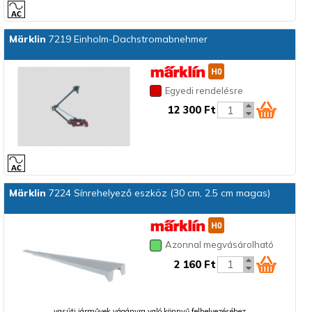
Märklin
7219 Einholm-Dachstromabnehmer
Egyedi rendelésre
12 300 Ft
Märklin
7224 Sínrehelyező eszköz (30 cm, 2.5 cm magas)
Azonnal megvásárolható
2 160 Ft
vasúti járművek vágányra való könnyű felhelyezéséhez