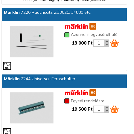
Märklin
7226 Rauchsatz z.33021, 34880 etc.
Azonnal megvásárolható
13 000 Ft
Märklin
7244 Universal-Fernschalter
Egyedi rendelésre
19 500 Ft