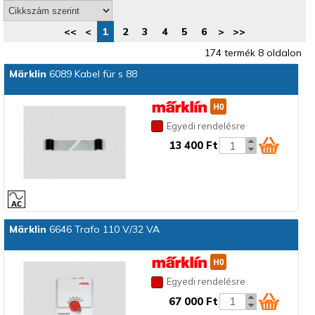
<<
<
1
2
3
4
5
6
>
>>
174 termék 8 oldalon
Märklin
6089 Kabel für s 88
Egyedi rendelésre
13 400 Ft
Märklin
6646 Trafo 110 V/32 VA
Egyedi rendelésre
67 000 Ft