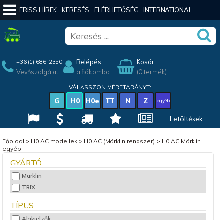
FRISS HÍREK
KERESÉS
ELÉRHETŐSÉG
INTERNATIONAL
Belépés
Kosár
+36 (1) 686-2350
Vevőszolgálat
a fiókomba
(0 termék)
VÁLASSZON MÉRETARÁNYT:
G
H0
H0e
TT
N
Z
egyéb
Letöltések
Főoldal
>
H0 AC modellek
>
H0 AC (Märklin rendszer)
>
H0 AC Märklin
egyéb
GYÁRTÓ
Märklin
TRIX
TÍPUS
Alakjelzők