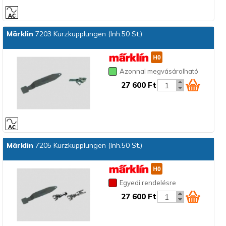
Märklin
7203 Kurzkupplungen (Inh.50 St.)
Azonnal megvásárolható
27 600 Ft
Märklin
7205 Kurzkupplungen (Inh.50 St.)
Egyedi rendelésre
27 600 Ft