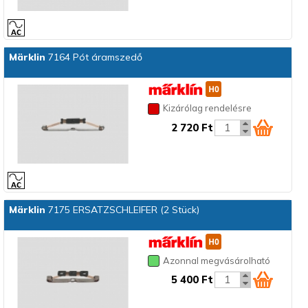
Märklin
7164 Pót áramszedő
Kizárólag rendelésre
2 720 Ft
Märklin
7175 ERSATZSCHLEIFER (2 Stück)
Azonnal megvásárolható
5 400 Ft