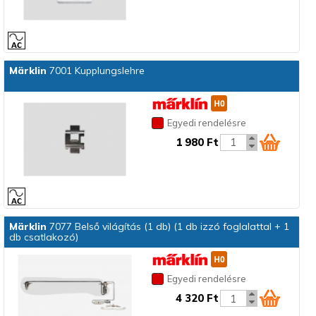
Märklin
7001 Kupplungslehre
Egyedi rendelésre
1 980 Ft
Märklin
7077 Belső világítás (1 db) (1 db izzó foglalattal + 1
db csatlakozó)
Egyedi rendelésre
4 320 Ft