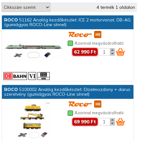
4 termék 1 oldalon
ROCO
51162 Analóg kezdőkészlet: ICE 2 motorvonat, DB-AG
(gumiágyas ROCO-Line sínnel)
Azonnal megvásárolható
62 990 Ft
ROCO
5100002 Analóg kezdőkészlet: Dízelmozdony + darus
szerelvény (gumiágyas ROCO-Line sínnel)
Azonnal megvásárolható
69 990 Ft