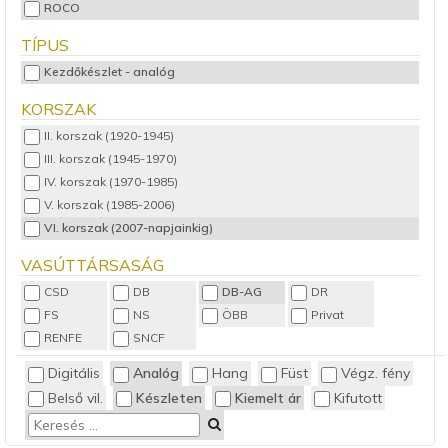
ROCO
TÍPUS
Kezdőkészlet - analóg
KORSZAK
II. korszak (1920-1945)
III. korszak (1945-1970)
IV. korszak (1970-1985)
V. korszak (1985-2006)
VI. korszak (2007-napjainkig)
VASÚTTÁRSASÁG
CSD
DB
DB-AG
DR
FS
NS
ÖBB
Privat
RENFE
SNCF
Digitális
Analóg
Hang
Füst
Végz. fény
Belső vil.
Készleten
Kiemelt ár
Kifutott