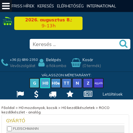
FRISS HÍREK
KERESÉS
ELÉRHETŐSÉG
INTERNATIONAL
2026. augusztus 8.:
9-13h
Belépés
Kosár
+36 (1) 686-2350
Vevőszolgálat
a fiókomba
(0 termék)
VÁLASSZON MÉRETARÁNYT:
G
H0
H0e
TT
N
Z
egyéb
Letöltések
Főoldal
>
H0 mozdonyok, kocsik
>
H0 kezdőkészletek
>
ROCO
kezdőkészlet - analóg
GYÁRTÓ
FLEISCHMANN