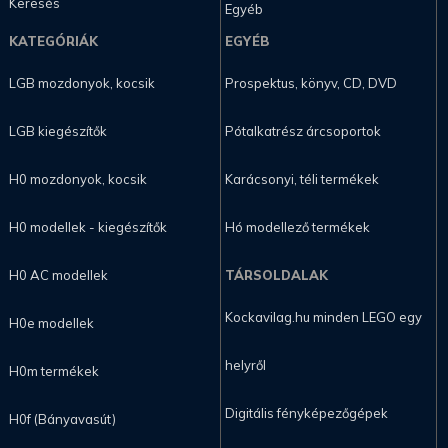
Keresés
Egyéb
KATEGÓRIÁK
EGYÉB
LGB mozdonyok, kocsik
Prospektus, könyv, CD, DVD
LGB kiegészítők
Pótalkatrész árcsoportok
H0 mozdonyok, kocsik
Karácsonyi, téli termékek
H0 modellek - kiegészítők
Hó modellező termékek
H0 AC modellek
TÁRSOLDALAK
Kockavilag.hu minden LEGO egy
H0e modellek
helyről
H0m termékek
Digitális fényképezőgépek
H0f (Bányavasút)