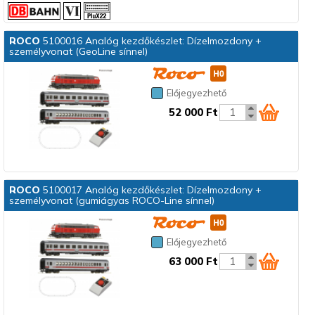
ROCO
5100016 Analóg kezdőkészlet: Dízelmozdony +
személyvonat (GeoLine sínnel)
Előjegyezhető
52 000 Ft
ROCO
5100017 Analóg kezdőkészlet: Dízelmozdony +
személyvonat (gumiágyas ROCO-Line sínnel)
Előjegyezhető
63 000 Ft