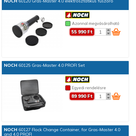
NOCH
60120 Gras-Master 4.0 elektrosztatikus fűszóró
Azonnal megvásárolható
55 990 Ft
NOCH
60125 Gras-Master 4.0 PROFI Set
Egyedi rendelésre
89 990 Ft
NOCH
60127 Flock Change Container, for Gras-Master 4.0
and 4.0 PROFI