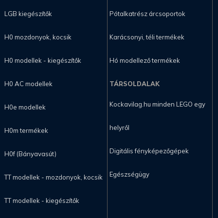
LGB kiegészítők
Pótalkatrész árcsoportok
H0 mozdonyok, kocsik
Karácsonyi, téli termékek
H0 modellek - kiegészítők
Hó modellező termékek
H0 AC modellek
TÁRSOLDALAK
Kockavilag.hu minden LEGO egy
H0e modellek
helyről
H0m termékek
Digitális fényképezőgépek
H0f (Bányavasút)
Egészségügy
TT modellek - mozdonyok, kocsik
TT modellek - kiegészítők