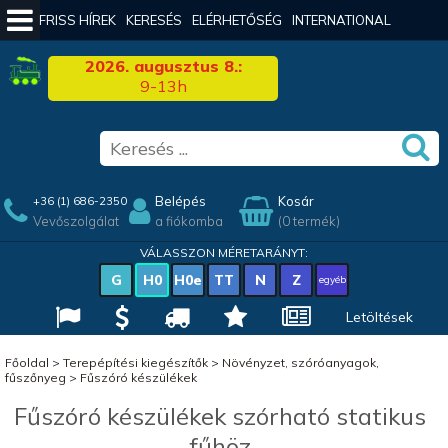
FRISS HÍREK
KERESÉS
ELÉRHETŐSÉG
INTERNATIONAL
2026. augusztus 8.:
9-13h
Belépés
Kosár
+36 (1) 686-2350
Vevőszolgálat
a fiókomba
(0 termék)
VÁLASSZON MÉRETARÁNYT:
G
H0
H0e
TT
N
Z
egyéb
Letöltések
Főoldal
>
Terepépítési kiegészítők
>
Növényzet, szóróanyagok,
fűszőnyeg
>
Fűszóró készülékek
Fűszóró készülékek szórható statikus
fűhöz