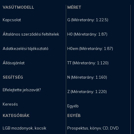
VASÚTMODELL
MÉRET
Kapcsolat
G (Méretarány: 1:22.5)
Általános szerződési feltételek
H0 (Méretarány: 1:87)
Adatkezelési tájékoztató
H0em (Méretarány: 1:87)
Állásajánlat
TT (Méretarány: 1:120)
SEGÍTSÉG
N (Méretarány: 1:160)
Elfelejtette jelszavát?
Z (Méretarány: 1:220)
Keresés
Egyéb
KATEGÓRIÁK
EGYÉB
LGB mozdonyok, kocsik
Prospektus, könyv, CD, DVD