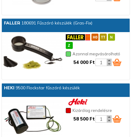
FALLER
180691 Fűszóró készülék (Gras-Fix)
Azonnal megvásárolható
54 000 Ft
HEKI
9500 Flockstar fűszóró készülék
Kizárólag rendelésre
58 500 Ft