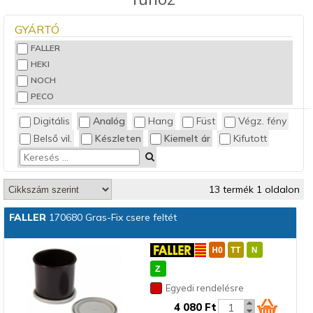
GYÁRTÓ
FALLER
HEKI
NOCH
PECO
Digitális
Analóg
Hang
Füst
Végz. fény
Belső vil.
Készleten
Kiemelt ár
Kifutott
13 termék 1 oldalon
FALLER
170680 Gras-Fix csere feltét
Egyedi rendelésre
4 080 Ft