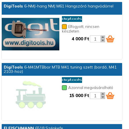
DigiTools
6-NMJ-hang NMJ M61 Hangszóró hangvödörrel
Elfogyott, nincsen
készleten
4 000 Ft
DigiTools
6-M41MTBbor MTB M41 tuning szett (bordó, M41
2103-hoz)
Azonnal megvásárolható
15 000 Ft
FLEISCHMANN
6518 Szénkefe