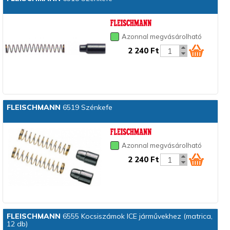
Azonnal megvásárolható
2 240 Ft
FLEISCHMANN
6519 Szénkefe
Azonnal megvásárolható
2 240 Ft
FLEISCHMANN
6555 Kocsiszámok ICE járművekhez (matrica,
12 db)