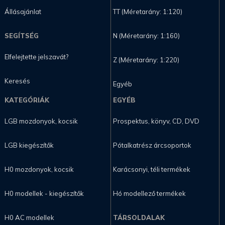
Állásajánlat
TT (Méretarány: 1:120)
SEGÍTSÉG
N (Méretarány: 1:160)
Elfelejtette jelszavát?
Z (Méretarány: 1:220)
Keresés
Egyéb
KATEGÓRIÁK
EGYÉB
LGB mozdonyok, kocsik
Prospektus, könyv, CD, DVD
LGB kiegészítők
Pótalkatrész árcsoportok
H0 mozdonyok, kocsik
Karácsonyi, téli termékek
H0 modellek - kiegészítők
Hó modellező termékek
H0 AC modellek
TÁRSOLDALAK