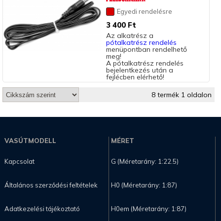
Egyedi rendelésre
3 400 Ft
Az alkatrész a
pótalkatrész rendelés
menüpontban rendelhető
meg!
A pótalkatrész rendelés
bejelentkezés után a
fejlécben elérhető!
8 termék 1 oldalon
VASÚTMODELL
MÉRET
Kapcsolat
G (Méretarány: 1:22.5)
Általános szerződési feltételek
H0 (Méretarány: 1:87)
Adatkezelési tájékoztató
H0em (Méretarány: 1:87)