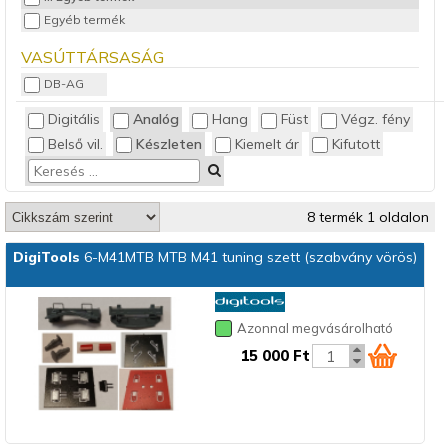
Egyéb termék
VASÚTTÁRSASÁG
DB-AG
Digitális
Analóg
Hang
Füst
Végz. fény
Belső vil.
Készleten
Kiemelt ár
Kifutott
8 termék 1 oldalon
DigiTools
6-M41MTB MTB M41 tuning szett (szabvány vörös)
Azonnal megvásárolható
15 000 Ft