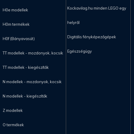
Kockavilag.hu minden LEGO egy
H0e modellek
helyről
H0m termékek
Digitális fényképezőgépek
H0f (Bányavasút)
Egészségügy
TT modellek - mozdonyok, kocsik
TT modellek - kiegészítők
N modellek - mozdonyok, kocsik
N modellek - kiegészítők
Z modellek
O termékek