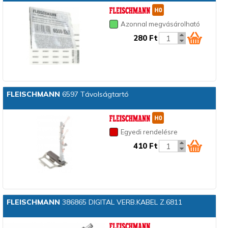
Azonnal megvásárolható
280 Ft
FLEISCHMANN
6597 Távolságtartó
Egyedi rendelésre
410 Ft
FLEISCHMANN
386865 DIGITAL VERB.KABEL Z.6811