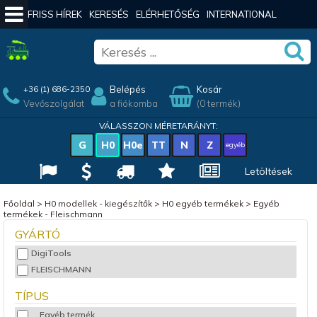
FRISS HÍREK
KERESÉS
ELÉRHETŐSÉG
INTERNATIONAL
Belépés
Kosár
+36 (1) 686-2350
Vevőszolgálat
a fiókomba
(0 termék)
VÁLASSZON MÉRETARÁNYT:
G
H0
H0e
TT
N
Z
egyéb
Letöltések
Főoldal
>
H0 modellek - kiegészítők
>
H0 egyéb termékek
>
Egyéb
termékek - Fleischmann
GYÁRTÓ
DigiTools
FLEISCHMANN
TÍPUS
... Egyéb termék