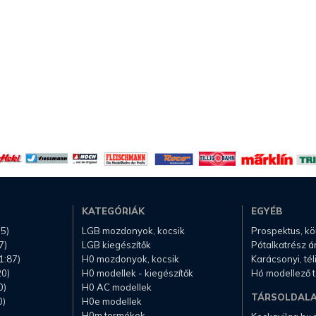
KATEGÓRIÁK
EGYÉB
.5)
LGB mozdonyok, kocsik
Prospektus, k
7)
LGB kiegészítők
Pótalkatrész á
1:87)
H0 mozdonyok, kocsik
Karácsonyi, té
20)
H0 modellek - kiegészítők
Hó modellező 
0)
H0 AC modellek
TÁRSOLDAL
0)
H0e modellek
H0m termékek