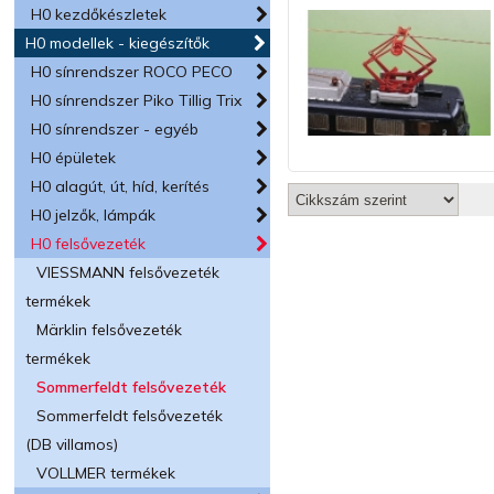
H0 kezdőkészletek
H0 modellek - kiegészítők
H0 sínrendszer ROCO PECO
H0 sínrendszer Piko Tillig Trix
H0 sínrendszer - egyéb
H0 épületek
H0 alagút, út, híd, kerítés
H0 jelzők, lámpák
H0 felsővezeték
VIESSMANN felsővezeték
termékek
Märklin felsővezeték
termékek
Sommerfeldt felsővezeték
Sommerfeldt felsővezeték
(DB villamos)
VOLLMER termékek