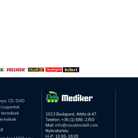
önyv, CD, DVD
rcsoportok
li termékek
1013 Budapest, Attila út 47.
termékek
Telefon: +36 (1) 686-2350
Mail:
info@vasutmodell.com
AK
Nyitvatartás:
H-P: 10:00-18:00