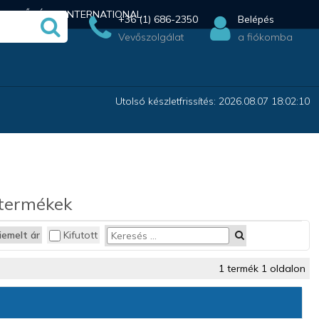
ÉRHETŐSÉG
INTERNATIONAL
+36 (1) 686-2350
Belépés
Vevőszolgálat
a fiókomba
Utolsó készletfrissítés: 2026.08.07 18:02:10
 termékek
iemelt ár
Kifutott
1 termék 1 oldalon