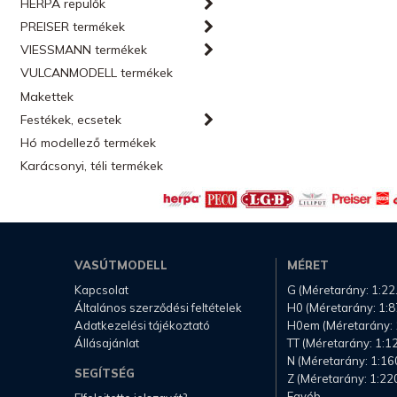
HERPA repülők
PREISER termékek
VIESSMANN termékek
VULCANMODELL termékek
Makettek
Festékek, ecsetek
Hó modellező termékek
Karácsonyi, téli termékek
VASÚTMODELL
MÉRET
Kapcsolat
G (Méretarány: 1:22
Általános szerződési feltételek
H0 (Méretarány: 1:8
Adatkezelési tájékoztató
H0em (Méretarány: 
Állásajánlat
TT (Méretarány: 1:1
N (Méretarány: 1:16
SEGÍTSÉG
Z (Méretarány: 1:22
Egyéb