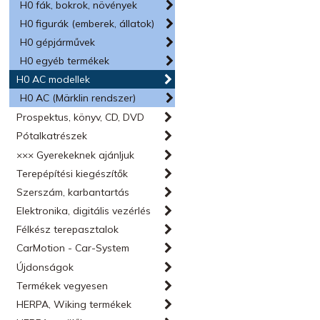
H0 fák, bokrok, növények
H0 figurák (emberek, állatok)
H0 gépjárművek
H0 egyéb termékek
H0 AC modellek
H0 AC (Märklin rendszer)
Prospektus, könyv, CD, DVD
Pótalkatrészek
××× Gyerekeknek ajánljuk
Terepépítési kiegészítők
Szerszám, karbantartás
Elektronika, digitális vezérlés
Félkész terepasztalok
CarMotion - Car-System
Újdonságok
Termékek vegyesen
HERPA, Wiking termékek