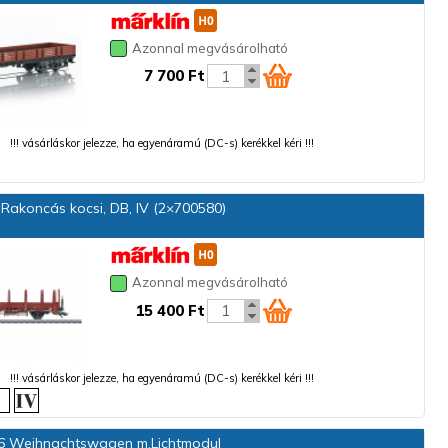
Azonnal megvásárolható
7 700 Ft
!!! vásárláskor jelezze, ha egyenáramú (DC-s) kerékkel kéri !!!
Rakoncás kocsi, DB, IV (2×700580)
Azonnal megvásárolható
15 400 Ft
!!! vásárláskor jelezze, ha egyenáramú (DC-s) kerékkel kéri !!!
 Weihnachtswagen m.Lichtmodul