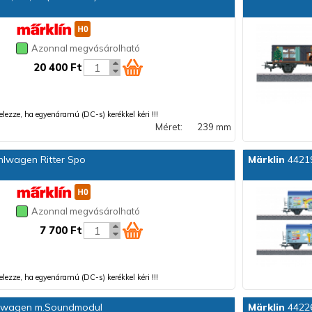
Azonnal megvásárolható
20 400 Ft
 jelezze, ha egyenáramú (DC-s) kerékkel kéri !!!
Méret:
239 mm
hlwagen Ritter Spo
Märklin
44219
Azonnal megvásárolható
7 700 Ft
 jelezze, ha egyenáramú (DC-s) kerékkel kéri !!!
swagen m.Soundmodul
Märklin
44226