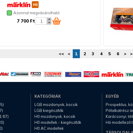
Azonnal megvásárolható
7 700 Ft
<<
<
1
2
3
4
5
6
>
>
KATEGÓRIÁK
EGYÉB
.5)
LGB mozdonyok, kocsik
Prospektus, k
7)
LGB kiegészítők
Pótalkatrész á
1:87)
H0 mozdonyok, kocsik
Karácsonyi, té
20)
H0 modellek - kiegészítők
Hó modellező 
0)
H0 AC modellek
TÁRSOLDAL