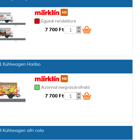
Egyedi rendelésre
7 700 Ft
 Kühlwagen Haribo
Azonnal megvásárolható
7 700 Ft
 Kühlwagen afri cola