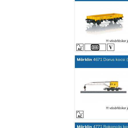
!!! vásárláskor
Märklin
4671 Darus kocsi 
!!! vásárláskor
Märklin
4771 Rakoncás kocs