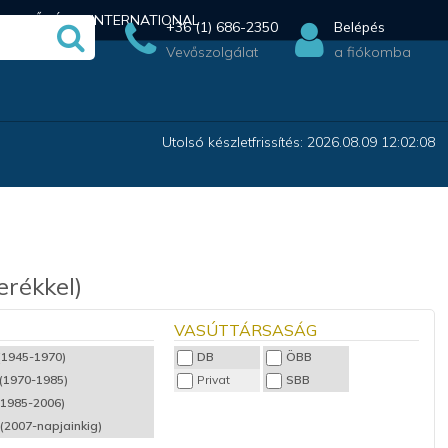
ÉRHETŐSÉG
INTERNATIONAL
+36 (1) 686-2350
Belépés
Vevőszolgálat
a fiókomba
Utolsó készletfrissítés: 2026.08.09 12:02:08
erékkel)
VASÚTTÁRSASÁG
 (1945-1970)
DB
ÖBB
 (1970-1985)
Privat
SBB
(1985-2006)
 (2007-napjainkig)