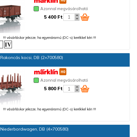
Azonnal megvásárolható
5 400 Ft
!!! vásárláskor jelezze, ha egyenáramú (DC-s) kerékkel kéri !!!
Rakoncás kocsi, DB (2×700580)
Azonnal megvásárolható
5 800 Ft
!!! vásárláskor jelezze, ha egyenáramú (DC-s) kerékkel kéri !!!
Niederbordwagen, DB (4×700580)