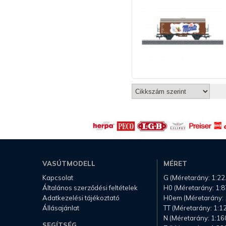
VASÚTMODELL
MÉRET
Kapcsolat
G (Méretarány: 1:22
Általános szerződési feltételek
H0 (Méretarány: 1:8
Adatkezelési tájékoztató
H0em (Méretarány: 
Állásajánlat
TT (Méretarány: 1:1
N (Méretarány: 1:16
SEGÍTSÉG