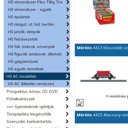
H0 sínrendszer Piko Tillig Trix
H0 sínrendszer - egyéb
H0 épületek
H0 alagút, út, híd, kerítés
H0 jelzők, lámpák
H0 felsővezeték
H0 fák, bokrok, növények
Märklin
4413 Kőzuzalék szá
H0 figurák (emberek, állatok)
H0 gépjárművek
H0 egyéb termékek
H0 AC modellek
H0 AC (Märklin rendszer)
Prospektus, könyv, CD, DVD
!!! vásárláskor
Pótalkatrészek
××× Gyerekeknek ajánljuk
Terepépítési kiegészítők
Märklin
4423 Alacsony olda
Szerszám, karbantartás