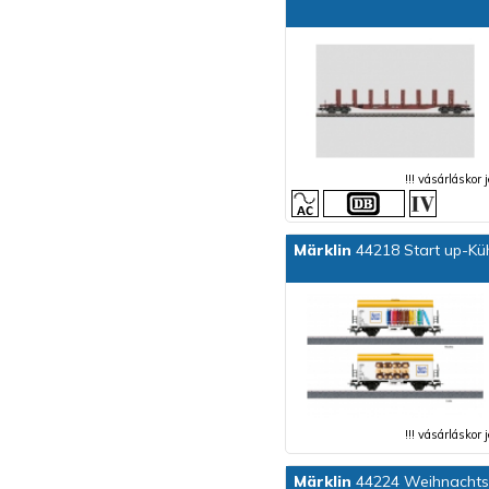
!!! vásárláskor
Märklin
44218 Start up-Kü
!!! vásárláskor
Märklin
44224 Weihnacht