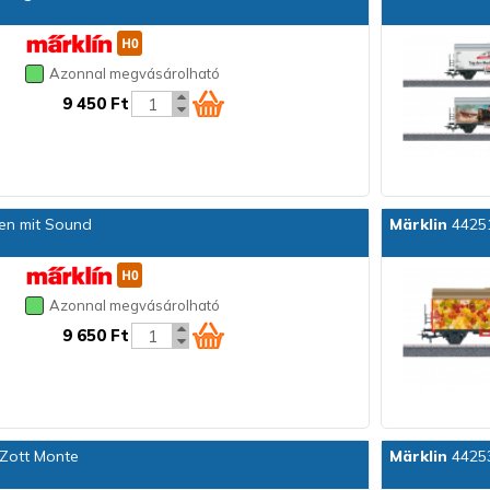
Azonnal megvásárolható
9 450 Ft
en mit Sound
Märklin
44251
Azonnal megvásárolható
9 650 Ft
Zott Monte
Märklin
44253