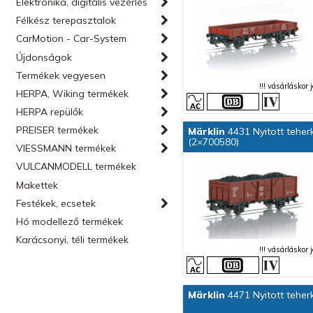
Elektronika, digitális vezérlés
Félkész terepasztalok
CarMotion - Car-System
Újdonságok
Termékek vegyesen
!!! vásárláskor
HERPA, Wiking termékek
HERPA repülők
PREISER termékek
Märklin
4431 Nyitott teherk
(2×700580)
VIESSMANN termékek
VULCANMODELL termékek
Makettek
Festékek, ecsetek
Hó modellező termékek
Karácsonyi, téli termékek
!!! vásárláskor
Märklin
4471 Nyitott teherk