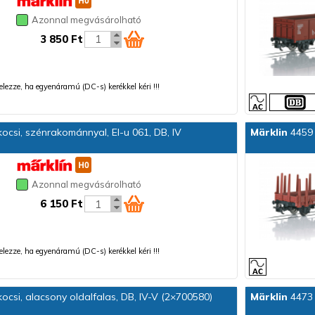
Azonnal megvásárolható
3 850 Ft
 jelezze, ha egyenáramú (DC-s) kerékkel kéri !!!
ocsi, szénrakománnyal, El-u 061, DB, IV
Märklin
4459 
Azonnal megvásárolható
6 150 Ft
 jelezze, ha egyenáramú (DC-s) kerékkel kéri !!!
ocsi, alacsony oldalfalas, DB, IV-V (2×700580)
Märklin
4473 