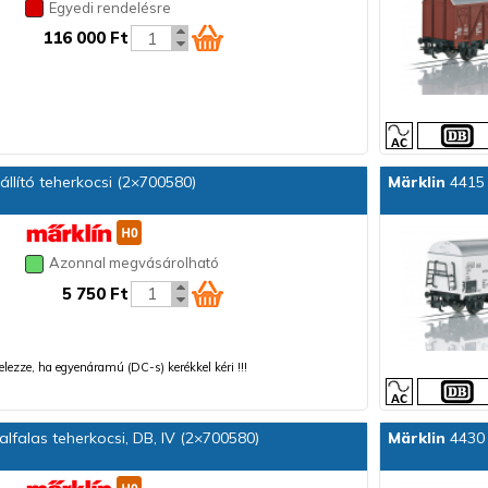
Egyedi rendelésre
116 000 Ft
llító teherkocsi (2×700580)
Märklin
4415 
Azonnal megvásárolható
5 750 Ft
 jelezze, ha egyenáramú (DC-s) kerékkel kéri !!!
lfalas teherkocsi, DB, IV (2×700580)
Märklin
4430 N