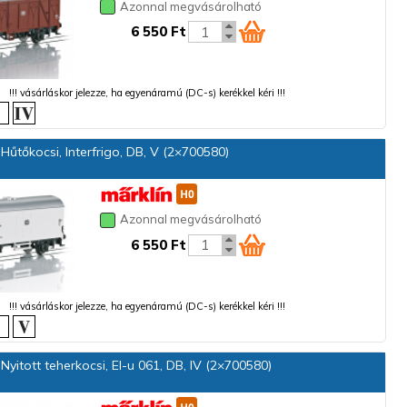
Azonnal megvásárolható
6 550 Ft
!!! vásárláskor jelezze, ha egyenáramú (DC-s) kerékkel kéri !!!
Hűtőkocsi, Interfrigo, DB, V (2×700580)
Azonnal megvásárolható
6 550 Ft
!!! vásárláskor jelezze, ha egyenáramú (DC-s) kerékkel kéri !!!
yitott teherkocsi, El-u 061, DB, IV (2×700580)