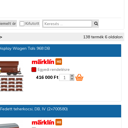
iemelt ár
Kifutott
>
138 termék 6 oldalon
isplay Wagen Tals 968 DB
Egyedi rendelésre
416 000 Ft
Fedett teherkocsi, DB, IV (2×700580)