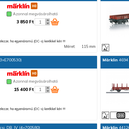
Azonnal megvásárolható
3 850 Ft
 jelezze, ha egyenáramú (DC-s) kerékkel kéri !!!
Méret:
115 mm
(3×E700530)
Märklin
4694 
Azonnal megvásárolható
15 400 Ft
 jelezze, ha egyenáramú (DC-s) kerékkel kéri !!!
i, DB, IV (4×700580)
Märklin
44126