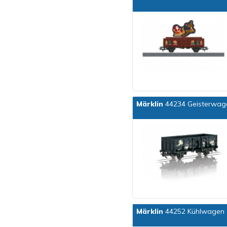
Märklin
44234 Geisterwag
Märklin
44252 Kühlwagen 