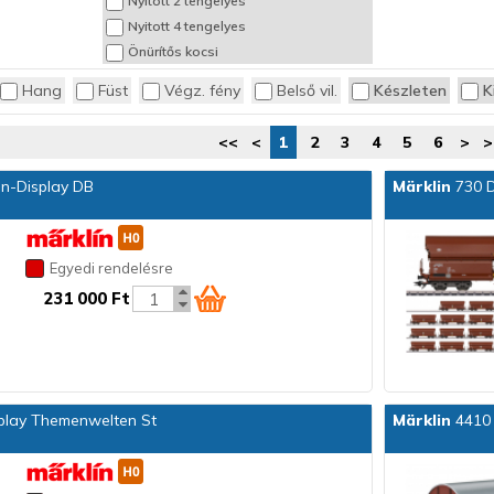
Nyitott 2 tengelyes
Nyitott 4 tengelyes
Önürítős kocsi
Rakoncás kocsi
Hang
Füst
Végz. fény
Belső vil.
Készleten
K
Tartálykocsi
Teherkocsi
<<
<
1
2
3
4
5
6
>
>
n-Display DB
Märklin
730 D
Egyedi rendelésre
231 000 Ft
lay Themenwelten St
Märklin
4410 