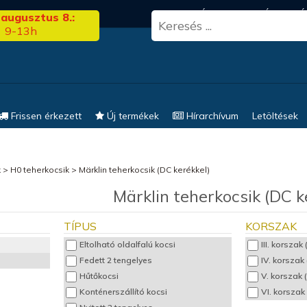
3.00
FRISS HÍREK
KERESÉS
EL
 augusztus 8.:
9-13h
Frissen érkezett
Új termékek
Hírarchívum
Letöltések
k
>
H0 teherkocsik
>
Märklin teherkocsik (DC kerékkel)
Märklin teherkocsik (DC k
TÍPUS
KORSZAK
Eltolható oldalfalú kocsi
III. korszak
Fedett 2 tengelyes
IV. korszak
Hűtőkocsi
V. korszak 
Konténerszállító kocsi
VI. korszak