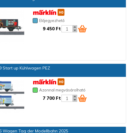
Előjegyezhető
9 450 Ft
 Start up Kühlwagen PEZ
Azonnal megvásárolható
7 700 Ft
 Wagen Tag der Modellbahn 2025