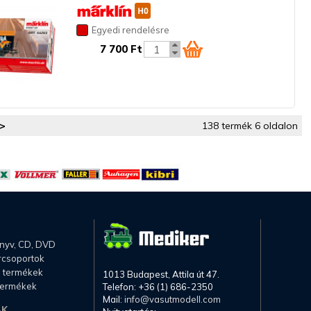
Egyedi rendelésre
7 700 Ft
>
138 termék 6 oldalon
önyv, CD, DVD
rcsoportok
li termékek
1013 Budapest, Attila út 47.
termékek
Telefon: +36 (1) 686-2350
Mail:
info@vasutmodell.com
AK