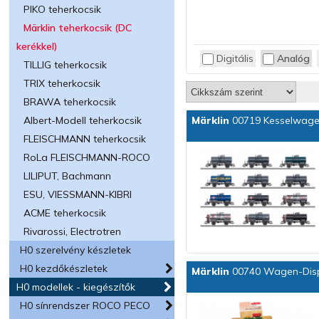
PIKO teherkocsik
Märklin teherkocsik (DC
kerékkel)
Digitális
Analóg
TILLIG teherkocsik
TRIX teherkocsik
BRAWA teherkocsik
Albert-Modell teherkocsik
Märklin
00719 Kesselwage
FLEISCHMANN teherkocsik
RoLa FLEISCHMANN-ROCO
LILIPUT, Bachmann
ESU, VIESSMANN-KIBRI
ACME teherkocsik
Rivarossi, Electrotren
H0 szerelvény készletek
H0 kezdőkészletek
Märklin
00740 Wagen-Disp
H0 modellek - kiegészítők
H0 sínrendszer ROCO PECO