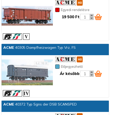
Egyedi rendelésre
19 500 Ft
ACME
40305 Dampfheizwagen Typ Vrz, FS
Előjegyezhető
Ár később
ACME
40372 Typ Sgns der DSB SCANSPED