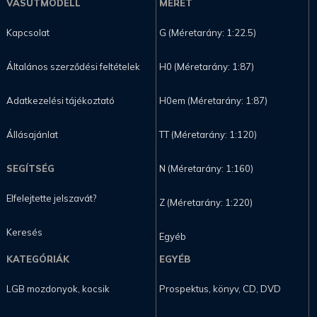
VASÚTMODELL
MÉRET
Kapcsolat
G (Méretarány: 1:22.5)
Általános szerződési feltételek
H0 (Méretarány: 1:87)
Adatkezelési tájékoztató
H0em (Méretarány: 1:87)
Állásajánlat
TT (Méretarány: 1:120)
SEGÍTSÉG
N (Méretarány: 1:160)
Elfelejtette jelszavát?
Z (Méretarány: 1:220)
Keresés
Egyéb
KATEGÓRIÁK
EGYÉB
LGB mozdonyok, kocsik
Prospektus, könyv, CD, DVD