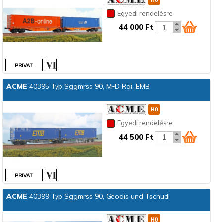
Egyedi rendelésre
44 000 Ft
ACME
40395 Typ Sggmrss 90, MFD Rai, EMB
Egyedi rendelésre
44 500 Ft
ACME
40399 Typ Sggmrss 90, Geodis und Tschudi