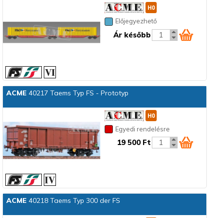
Előjegyezhető
Ár később
ACME
40217 Taems Typ FS - Prototyp
Egyedi rendelésre
19 500 Ft
ACME
40218 Taems Typ 300 der FS