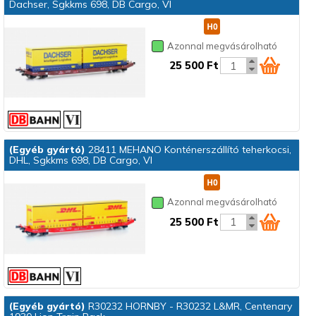
Dachser, Sgkkms 698, DB Cargo, VI
Vezérlőkocsi
Villamos
Villanymozdony
Azonnal megvásárolható
25 500 Ft
(Egyéb gyártó)
28411 MEHANO Konténerszállító teherkocsi,
DHL, Sgkkms 698, DB Cargo, VI
Azonnal megvásárolható
25 500 Ft
(Egyéb gyártó)
R30232 HORNBY - R30232 L&MR, Centenary