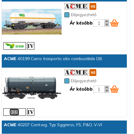
Előjegyezhető
Ár később
ACME
40199 Carro trasporto olio combustibile DB.
Előjegyezhető
Ár később
ACME
40207 Cont.wg. Typ Sggmrss, FS, P&O, V-VI