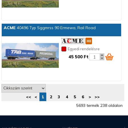
ACME
40496 Typ Sggmrss 90 Ermewa, Rail Road
Egyedi rendelésre
45 500 Ft
<<
<
1
2
3
4
5
6
>
>>
5693 termék 238 oldalon