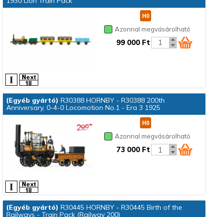
1930 Lion Train Pack
Azonnal megvásárolható
99 000 Ft
(Egyéb gyártó)
R30388 HORNBY - R30388 200th
Anniversary, 0-4-0 Locomotion No.1 - Era 3 1925
Azonnal megvásárolható
73 000 Ft
(Egyéb gyártó)
R30445 HORNBY - R30445 Birth of the
Railways - Train Pack (Railway 200)