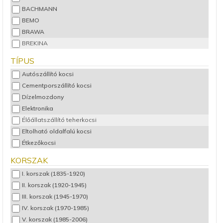
BACHMANN
BEMO
BRAWA
BREKINA
BUSCH
TÍPUS
DigiTools
Autószállító kocsi
ELECTROTREN
Cementporszállító kocsi
ESU
Dízelmozdony
FLEISCHMANN
Elektronika
HASZNÁLT Fleischmann
Élőállatszállító teherkocsi
HASZNÁLT Märklin
Eltolható oldalfalú kocsi
HELJAN
Étkezőkocsi
HERIS
Fedett 2 tengelyes
HOBBYTRAIN
KORSZAK
Fedett 4 tengelyes
JÄGERNDORFER
I. korszak (1835-1920)
Gőzmozdony
Jouef
II. korszak (1920-1945)
Hálókocsi
KIBRI
III. korszak (1945-1970)
Hűtőkocsi
LENZ
IV. korszak (1970-1985)
Kezdőkészlet - analóg
LILIPUT
V. korszak (1985-2006)
Kezdőkészlet - digitális