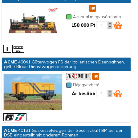
Azonnal megvásárolható
158 000 Ft
ACME
40041 Güterwagen FS der italienischen Eisenbahnen,
gelb / Blaue Dienstwagenlackierung.
Előjegyezhető
Ár később
ACME
40181 Gaskesselwagen der Gesellschaft BP, bei der
DSB eingestellt mit anderem Rahmen