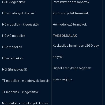
LGB kiegészítők
Pótalkatrész árcsoportok
H0 mozdonyok, kocsik
Karácsonyi, téli termékek
H0 modellek - kiegészítők
Hó modellező termékek
H0 AC modellek
TÁRSOLDALAK
Kockavilag.hu minden LEGO egy
H0e modellek
helyről
H0m termékek
Digitális fényképezőgépek
H0f (Bányavasút)
Egészségügy
TT modellek - mozdonyok, kocsik
TT modellek - kiegészítők
N modellek - mozdonyok, kocsik