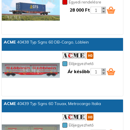
Egyedi rendelésre
28 000 Ft
ACME
40438 Typ Sgns 60 DB-Cargo, Löblein
Előjegyezhető
Ár később
ACME
40439 Typ Sgns 60 Touax, Metrocargo Italia
Előjegyezhető