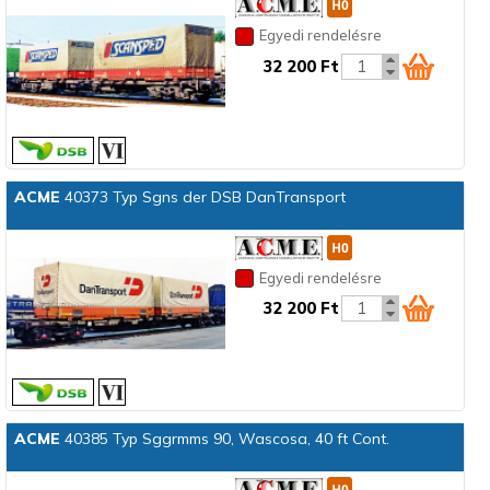
Egyedi rendelésre
32 200 Ft
ACME
40373 Typ Sgns der DSB DanTransport
Egyedi rendelésre
32 200 Ft
ACME
40385 Typ Sggrmms 90, Wascosa, 40 ft Cont.