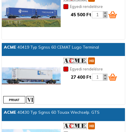
Egyedi rendelésre
45 500 Ft
ACME
40419 Typ Sgnss 60 CEMAT Lugo Terminal
Egyedi rendelésre
27 400 Ft
ACME
40430 Typ Sgnss 60 Touax Wechselp. GTS