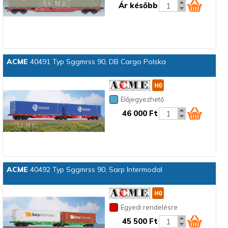
Ár később
ACME
40491 Typ Sggmrss 90, DB Cargo Polska
Előjegyezhető
46 000 Ft
ACME
40492 Typ Sggmrss 90, Sarp Intermodal
Egyedi rendelésre
45 500 Ft