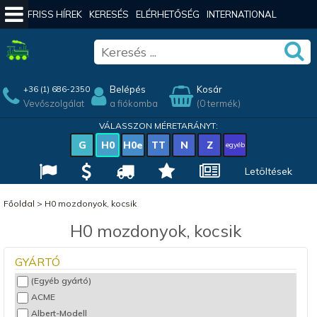
FRISS HÍREK
KERESÉS
ELÉRHETŐSÉG
INTERNATIONAL
Belépés
Kosár
+36 (1) 686-2350
Vevőszolgálat
a fiókomba
(0 termék)
VÁLASSZON MÉRETARÁNYT:
G
H0
H0e
TT
N
Z
egyéb
Letöltések
Főoldal
>
H0 mozdonyok, kocsik
H0 mozdonyok, kocsik
GYÁRTÓ
(Egyéb gyártó)
ACME
Albert-Modell