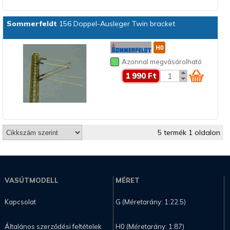
Sommerfeldt
156 Doppel-Ausleger Twin bracket
Azonnal megvásárolható
1 990 Ft
5 termék 1 oldalon
VASÚTMODELL
MÉRET
Kapcsolat
G (Méretarány: 1:22.5)
Általános szerződési feltételek
H0 (Méretarány: 1:87)