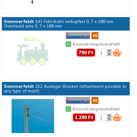
Sommerfeldt
141 Fahrdraht verkupfert 0, 7 x 188 mm
Overhead wire 0, 7 x 188 mm
Azonnal megvásárolható
790 Ft
Sommerfeldt
152 Ausleger Bracket (attachment possible to
any type of mast)
Azonnal megvásárolható
1 290 Ft