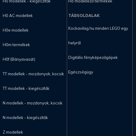
H0 modellek - kiegészítők
Hó modellező termékek
H0 AC modellek
TÁRSOLDALAK
Kockavilag.hu minden LEGO egy
H0e modellek
helyről
H0m termékek
Digitális fényképezőgépek
H0f (Bányavasút)
Egészségügy
TT modellek - mozdonyok, kocsik
TT modellek - kiegészítők
N modellek - mozdonyok, kocsik
N modellek - kiegészítők
Z modellek