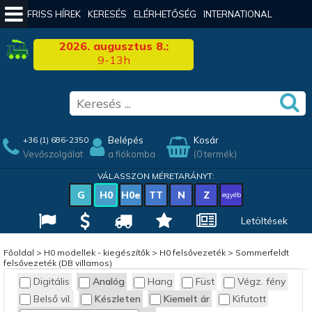
FRISS HÍREK
KERESÉS
ELÉRHETŐSÉG
INTERNATIONAL
2026. augusztus 8.:
9-13h
Belépés
Kosár
+36 (1) 686-2350
Vevőszolgálat
a fiókomba
(0 termék)
VÁLASSZON MÉRETARÁNYT:
G
H0
H0e
TT
N
Z
egyéb
Letöltések
Főoldal
>
H0 modellek - kiegészítők
>
H0 felsővezeték
>
Sommerfeldt
felsővezeték (DB villamos)
Digitális
Analóg
Hang
Füst
Végz. fény
Belső vil.
Készleten
Kiemelt ár
Kifutott