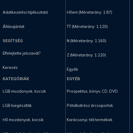
Adatkezelési tájékoztató
H0em (Méretarány: 1:87)
Állásajánlat
TT (Méretarány: 1:120)
SEGÍTSÉG
N (Méretarány: 1:160)
Elfelejtette jelszavát?
Z (Méretarány: 1:220)
Keresés
Egyéb
KATEGÓRIÁK
EGYÉB
LGB mozdonyok, kocsik
Prospektus, könyv, CD, DVD
LGB kiegészítők
Pótalkatrész árcsoportok
H0 mozdonyok, kocsik
Karácsonyi, téli termékek