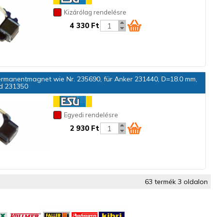
Kizárólag rendelésre
4 330 Ft
rmanentmagnet wie Nr. 235690, für Anker 231440, D=18.0 mm,
ld 231350
Egyedi rendelésre
2 930 Ft
63 termék 3 oldalon