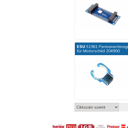
ESU
51961 Permanentmagnet
für Motorschild 204900