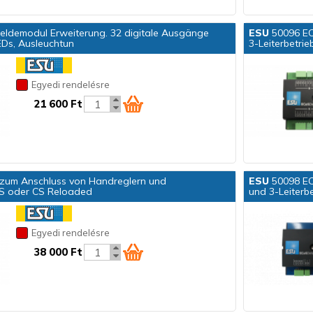
ldemodul Erweiterung. 32 digitale Ausgänge
ESU
50096 EC
EDs, Ausleuchtun
3-Leiterbetrie
Egyedi rendelésre
21 600 Ft
 zum Anschluss von Handreglern und
ESU
50098 EC
S oder CS Reloaded
und 3-Leiterb
Egyedi rendelésre
38 000 Ft