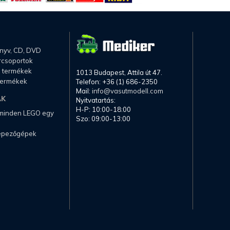
önyv, CD, DVD
rcsoportok
li termékek
1013 Budapest, Attila út 47.
termékek
Telefon: +36 (1) 686-2350
Mail:
info@vasutmodell.com
AK
Nyitvatartás:
H-P: 10:00-18:00
 minden LEGO egy
Szo: 09:00-13:00
képezőgépek