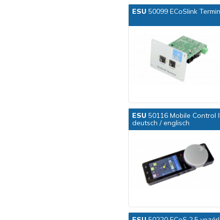
ESU
50099 ECoSlink Termina
ESU
50116 Mobile Control I
deutsch / englisch
ESU
50220 ECoS 2.5 vezérl