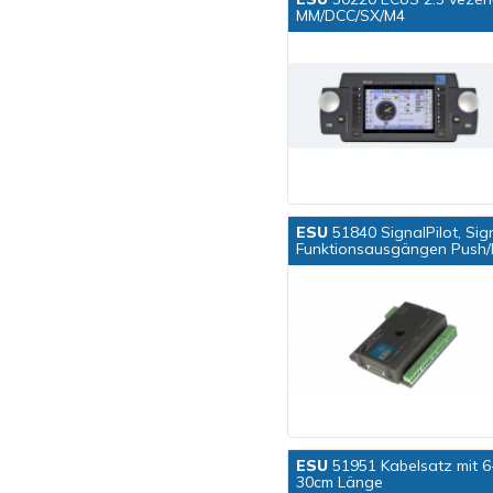
MM/DCC/SX/M4
ESU
51840 SignalPilot, Si
Funktionsausgängen Push/
ESU
51951 Kabelsatz mit 6
30cm Länge