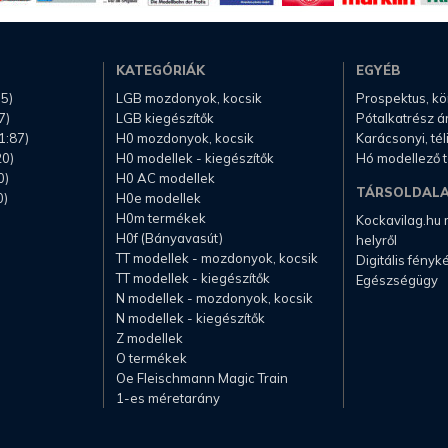
KATEGÓRIÁK
EGYÉB
.5)
LGB mozdonyok, kocsik
Prospektus, k
7)
LGB kiegészítők
Pótalkatrész á
1:87)
H0 mozdonyok, kocsik
Karácsonyi, té
20)
H0 modellek - kiegészítők
Hó modellező 
0)
H0 AC modellek
TÁRSOLDAL
0)
H0e modellek
H0m termékek
Kockavilag.hu
H0f (Bányavasút)
helyről
TT modellek - mozdonyok, kocsik
Digitális fény
TT modellek - kiegészítők
Egészségügy
N modellek - mozdonyok, kocsik
N modellek - kiegészítők
Z modellek
O termékek
Oe Fleischmann Magic Train
1-es méretarány