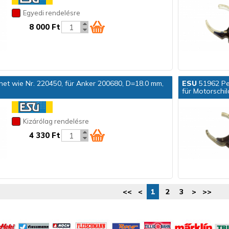
Egyedi rendelésre
8 000 Ft
 wie Nr. 220450, für Anker 200680, D=18.0 mm,
ESU
51962 Pe
für Motorschi
Kizárólag rendelésre
4 330 Ft
<<
<
1
2
3
>
>>