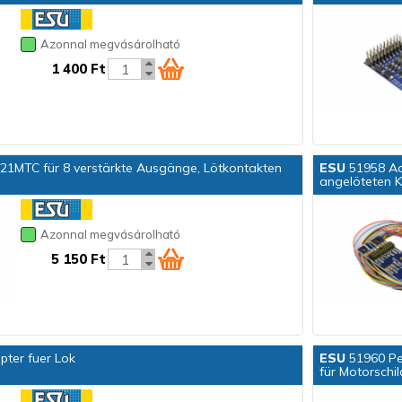
Azonnal megvásárolható
1 400 Ft
21MTC für 8 verstärkte Ausgänge, Lötkontakten
ESU
51958 Ad
angelöteten 
Azonnal megvásárolható
5 150 Ft
pter fuer Lok
ESU
51960 Pe
für Motorschi