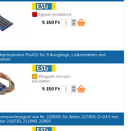
Egyedi rendelésre
5 150 Ft
apterplatine PluX22 für 9 Ausgänge, Lötkontakten und
Kabeln
Elfogyott, nincsen
készleten
5 150 Ft
rmanentmagnet wie Nr. 220560, für Anker 217450, D=24.5 mm,
lder 216730, 211990, 22850