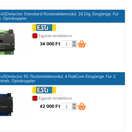
oSDetector Standard Rückmeldemodul, 16 Dig. Eingänge. Für
b, Optokoppler
Egyedi rendelésre
34 000 Ft
oSDetector RC Rückmeldemodul, 4 RailCom-Eingänge. Für 2
etrieb, Optokoppler
Egyedi rendelésre
42 000 Ft