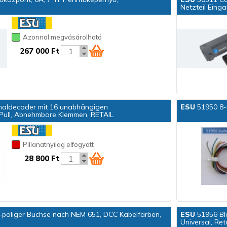
Netzteil Ein
Azonnal megvásárolható
267 000 Ft
gnaldecoder mit 16 unabhängigen
ESU
51950 8-t
Pull, Abnehmbare Klemmen, RETAIL
Pillanatnyilag elfogyott
28 800 Ft
-poliger Buchse nach NEM 651, DCC Kabelfarben,
ESU
51956 Bli
Universal, Reta