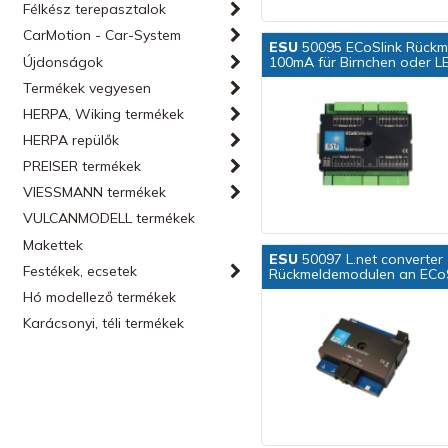
Félkész terepasztalok
CarMotion - Car-System
ESU
50095 ECoSlink Rückme
Újdonságok
100mA für Birnchen oder L
Termékek vegyesen
HERPA, Wiking termékek
HERPA repülők
PREISER termékek
VIESSMANN termékek
VULCANMODELL termékek
Makettek
ESU
50097 L.net converter
Festékek, ecsetek
Rückmeldemodulen an ECo
Hó modellező termékek
Karácsonyi, téli termékek