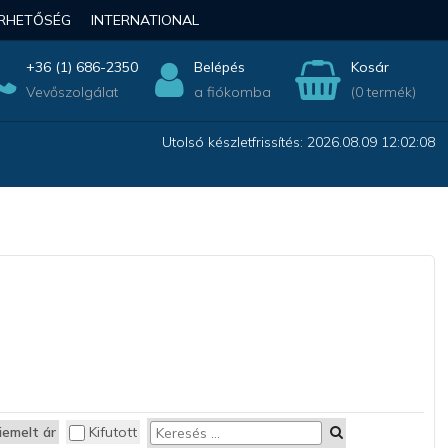
ÉRHETŐSÉG
INTERNATIONAL
+36 (1) 686-2350
Belépés
Kosár
Vevőszolgálat
a fiókomba
(0 termék)
Utolsó készletfrissítés: 2026.08.09 12:02:08
iemelt ár
Kifutott