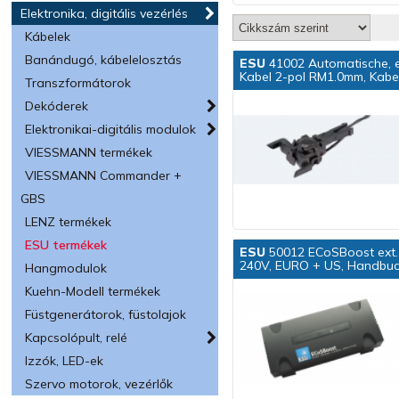
Elektronika, digitális vezérlés
Kábelek
Banándugó, kábelelosztás
ESU
41002 Automatische, el
Kabel 2-pol RM1.0mm, Kabe
Transzformátorok
Dekóderek
Elektronikai-digitális modulok
VIESSMANN termékek
VIESSMANN Commander +
GBS
LENZ termékek
ESU termékek
ESU
50012 ECoSBoost ext. 
240V, EURO + US, Handbuch
Hangmodulok
Kuehn-Modell termékek
Füstgenerátorok, füstolajok
Kapcsolópult, relé
Izzók, LED-ek
Szervo motorok, vezérlők