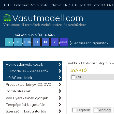
1013 Budapest, Attila út 47. | Nyitva: H-P: 10.00-18.00, Szo: 09.00-1
Vasutmodell.com
Vasútmodell termékek webáruháza és szaküzlete
VÁLASSZON MÉRETARÁNYT:
G
H0
H0e
TT
N
Z
egyéb
Magyar vonatkozású modellek
Legfrissebb ajánlatok
Főoldal
>
Elektronika, digitális 
H0 mozdonyok, kocsik
GYÁRTÓ
H0 modellek - kiegészítők
ESU
H0 AC modellek
Prospektus, könyv, CD, DVD
Pótalkatrészek
××× Gyerekeknek ajánljuk
Terepépítési kiegészítők
Digitális
Analóg
Szerszám, karbantartás