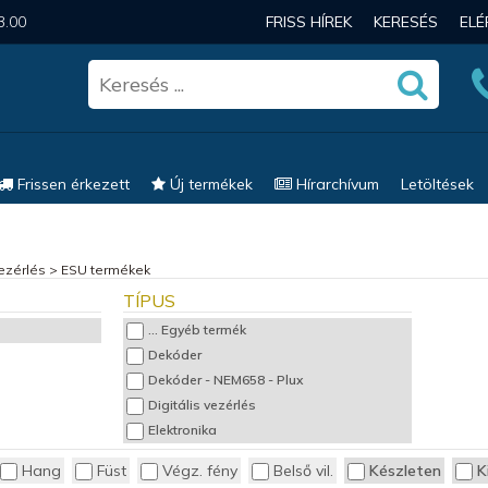
3.00
FRISS HÍREK
KERESÉS
EL
Frissen érkezett
Új termékek
Hírarchívum
Letöltések
vezérlés
>
ESU termékek
TÍPUS
... Egyéb termék
Dekóder
Dekóder - NEM658 - Plux
Digitális vezérlés
Elektronika
Hang
Füst
Végz. fény
Belső vil.
Készleten
K