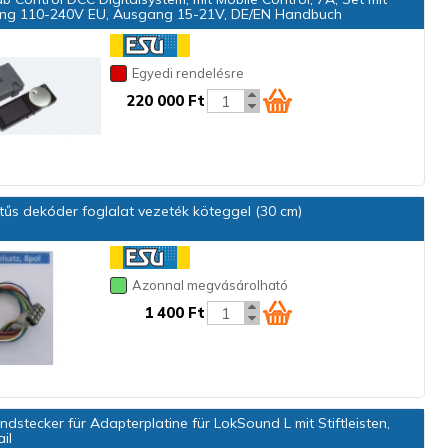
gang 110-240V EU, Ausgang 15-21V, DE/EN Handbuch
Egyedi rendelésre
220 000 Ft
űs dekóder foglalat vezeték köteggel (30 cm)
Azonnal megvásárolható
1 400 Ft
ndstecker für Adapterplatine für LokSound L mit Stiftleisten,
il