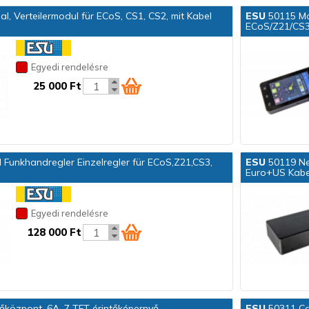
l, Verteilermodul für ECoS, CS1, CS2, mit Kabel
ESU
50115 Mob
ECoS/Z21/CS3,
Egyedi rendelésre
25 000 Ft
I Funkhandregler Einzelregler für ECoS,Z21,CS3,
ESU
50119 Ne
Euro+US Kabel
Egyedi rendelésre
128 000 Ft
őközpont, 6A, 7 TFT érintőképernyő,
ESU
50311 Cab