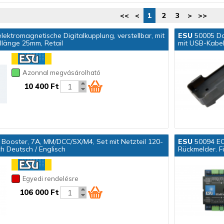
<<
<
1
2
3
>
>>
ektromagnetische Digitalkupplung, verstellbar, mit
ESU
50005 Doc
llänge 25mm, Retail
mit USB-Kabe
Azonnal megvásárolható
10 400 Ft
Booster, 7A, MM/DCC/SX/M4, Set mit Netzteil 120-
ESU
50094 EC
 Deutsch / Englisch
Rückmelder. Fü
Egyedi rendelésre
106 000 Ft