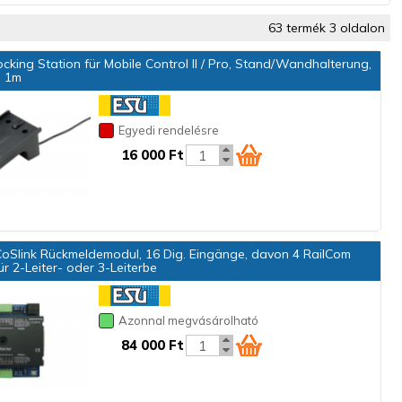
63 termék 3 oldalon
king Station für Mobile Control II / Pro, Stand/Wandhalterung,
l 1m
Egyedi rendelésre
16 000 Ft
oSlink Rückmeldemodul, 16 Dig. Eingänge, davon 4 RailCom
r 2-Leiter- oder 3-Leiterbe
Azonnal megvásárolható
84 000 Ft