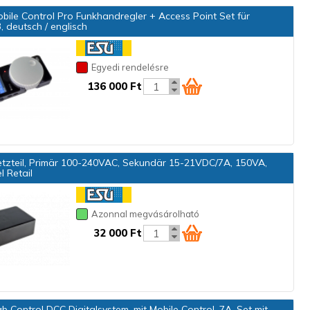
ile Control Pro Funkhandregler + Access Point Set für
 deutsch / englisch
Egyedi rendelésre
136 000 Ft
tzteil, Primär 100-240VAC, Sekundär 15-21VDC/7A, 150VA,
 Retail
Azonnal megvásárolható
32 000 Ft
 Control DCC Digitalsystem, mit Mobile Control, 7A, Set mit