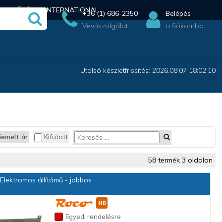
ÉRHETŐSÉG
INTERNATIONAL
+36 (1) 686-2350
Belépés
Vevőszolgálat
a fiókomba
Utolsó készletfrissítés: 2026.08.07 18:02:10
iemelt ár
Kifutott
58 termék 3 oldalon
lektromos állítómű - jobbos
Egyedi rendelésre