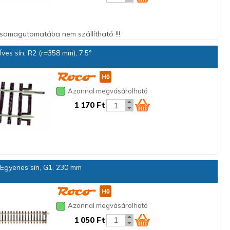
 csomagutomatába nem szállítható !!!
ves sín, R2 (r=358 mm), 7.5°
Azonnal megvásárolható
1 170 Ft
Egyenes sín, G1, 230 mm
Azonnal megvásárolható
1 050 Ft