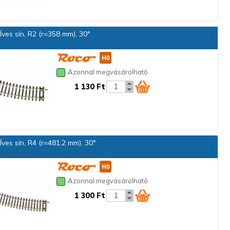
ves sín, R2 (r=358 mm), 30°
Azonnal megvásárolható
1 130 Ft
ves sín, R4 (r=481.2 mm), 30°
Azonnal megvásárolható
1 300 Ft