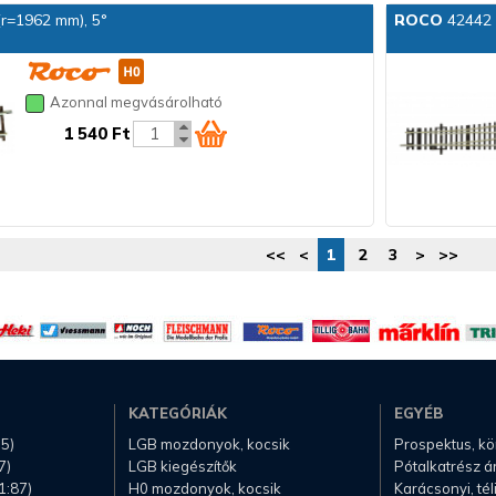
(r=1962 mm), 5°
ROCO
42442 V
Azonnal megvásárolható
1 540 Ft
<<
<
1
2
3
>
>>
KATEGÓRIÁK
EGYÉB
.5)
LGB mozdonyok, kocsik
Prospektus, k
7)
LGB kiegészítők
Pótalkatrész á
1:87)
H0 mozdonyok, kocsik
Karácsonyi, té