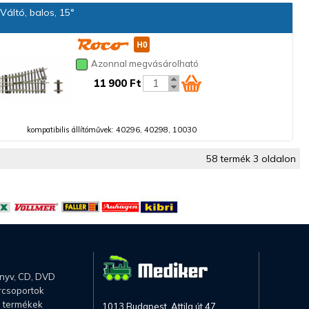
áltó, balos, 15°
Azonnal megvásárolható
11 900 Ft
kompatibilis állítóművek: 40296, 40298, 10030
58 termék 3 oldalon
önyv, CD, DVD
rcsoportok
li termékek
1013 Budapest, Attila út 47.