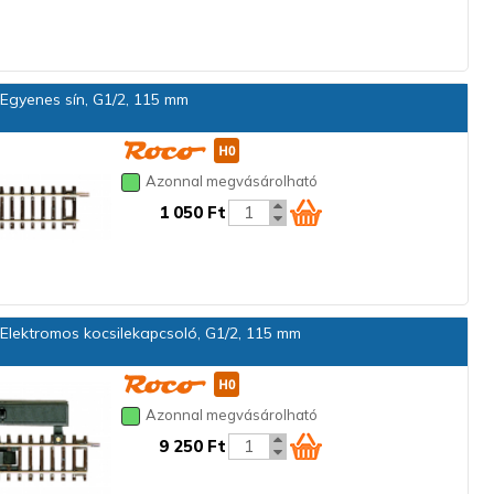
Egyenes sín, G1/2, 115 mm
Azonnal megvásárolható
1 050 Ft
Elektromos kocsilekapcsoló, G1/2, 115 mm
Azonnal megvásárolható
9 250 Ft