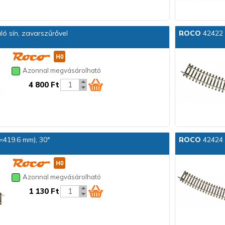
ó sín, zavarszűrővel
ROCO
42422 Í
Azonnal megvásárolható
4 800 Ft
r=419.6 mm), 30°
ROCO
42424 Í
Azonnal megvásárolható
1 130 Ft