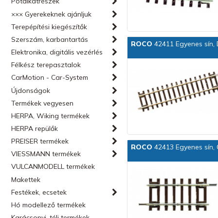
Pótalkatrészek
××× Gyerekeknek ajánljuk
Terepépítési kiegészítők
Szerszám, karbantartás
ROCO
42411 Egyenes sín,
Elektronika, digitális vezérlés
Félkész terepasztalok
CarMotion - Car-System
Újdonságok
Termékek vegyesen
HERPA, Wiking termékek
HERPA repülők
PREISER termékek
ROCO
42413 Egyenes sín, 
VIESSMANN termékek
VULCANMODELL termékek
Makettek
Festékek, ecsetek
Hó modellező termékek
Karácsonyi, téli termékek