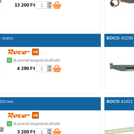
13 200 Ft
- balos
ROCO
40298 K
Azonnal megvásárolható
4 290 Ft
 920 mm
ROCO
42401 F
Azonnal megvásárolható
3 200 Ft