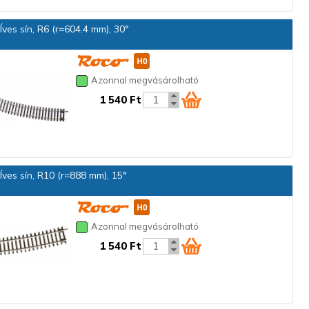
ves sín, R6 (r=604.4 mm), 30°
Azonnal megvásárolható
1 540 Ft
ves sín, R10 (r=888 mm), 15°
Azonnal megvásárolható
1 540 Ft