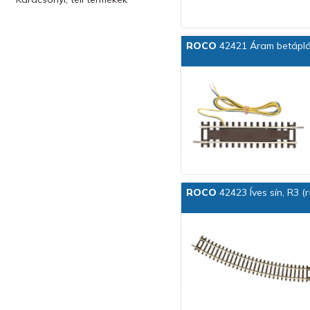
ROCO
42421 Áram betáplál
ROCO
42423 Íves sín, R3 (