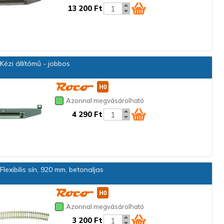
13 200 Ft
ézi állítómű - jobbos
Azonnal megvásárolható
4 290 Ft
lexibilis sín, 920 mm, betonaljas
Azonnal megvásárolható
3 200 Ft