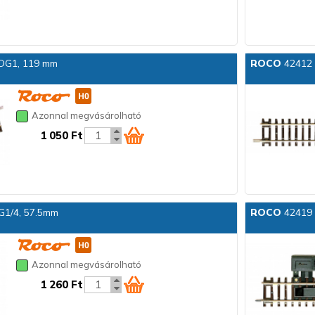
 DG1, 119 mm
ROCO
42412 
Azonnal megvásárolható
1 050 Ft
G1/4, 57.5mm
ROCO
42419 
Azonnal megvásárolható
1 260 Ft