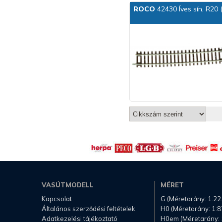
ROCO
42430 Íves sín, R20 
VASÚTMODELL
MÉRET
Kapcsolat
G (Méretarány: 1:22
Általános szerződési feltételek
H0 (Méretarány: 1:8
Adatkezelési tájékoztató
H0em (Méretarány: 