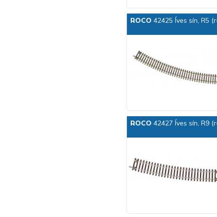
ROCO
42425 Íves sín, R5 (
ROCO
42427 Íves sín, R9 (