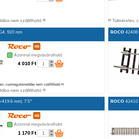
ába nem szállítható !!!
!!! Túlméretes,
 G4, 920 mm
ROCO
42408 Í
Azonnal megvásárolható
4 010 Ft
etes, csomagutomatába nem szállítható !!!
ába nem szállítható !!!
r=419.6 mm), 7.5°
ROCO
42410 
Azonnal megvásárolható
1 170 Ft