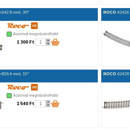
r=542.8 mm), 30°
ROCO
42426 Í
Azonnal megvásárolható
1 300 Ft
r=826.4 mm), 15°
ROCO
42428 Í
Azonnal megvásárolható
1 540 Ft