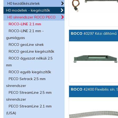
H0 kezdőkészletek
H0 modellek - kiegészítők
H0 sínrendszer ROCO PECO
ROCO-LINE 2.1 mm
ROCO-LINE 2.1 mm -
ROCO
40297 Kézi állítómű 
gumiágyas
ROCO geoLine sínek
ROCO geoLine kiegészítők
ROCO ágyazat nélküli 2.5
mm
ROCO egyéb kiegészítők
PECO Setrack 2.5 mm
sínrendszer
ROCO
42400 Flexibilis sín,
PECO StreamLine 2.5 mm
sínrendszer
PECO StreamLine 2.1 mm
(USA)