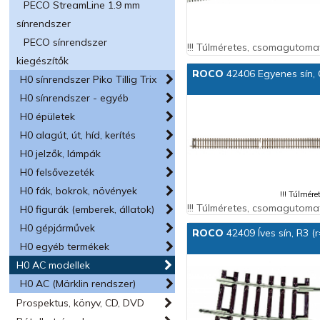
PECO StreamLine 1.9 mm
sínrendszer
PECO sínrendszer
!!! Túlméretes, csomagutomat
kiegészítők
ROCO
42406 Egyenes sín,
H0 sínrendszer Piko Tillig Trix
H0 sínrendszer - egyéb
H0 épületek
H0 alagút, út, híd, kerítés
H0 jelzők, lámpák
H0 felsővezeték
H0 fák, bokrok, növények
!!! Túlmér
!!! Túlméretes, csomagutomat
H0 figurák (emberek, állatok)
H0 gépjárművek
ROCO
42409 Íves sín, R3 (
H0 egyéb termékek
H0 AC modellek
H0 AC (Märklin rendszer)
Prospektus, könyv, CD, DVD