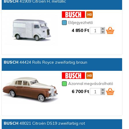
BUSCH
41909 Citroen H, metallic
Előjegyezhető
4 850 Ft
BUSCH
44424 Rolls Royce zweifarbig braun
Azonnal megvásárolható
6 700 Ft
BUSCH
48021 Citroën DS19 zweifarbig rot