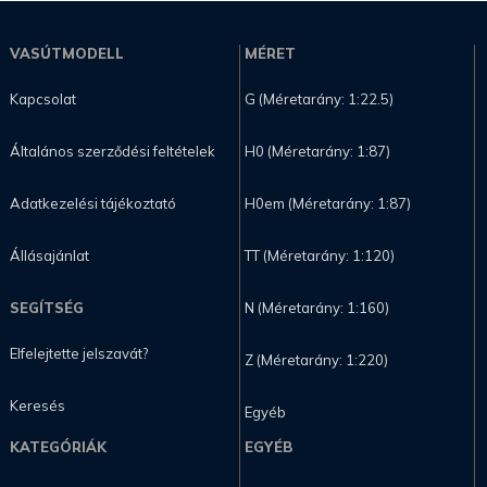
VASÚTMODELL
MÉRET
Kapcsolat
G (Méretarány: 1:22.5)
Általános szerződési feltételek
H0 (Méretarány: 1:87)
Adatkezelési tájékoztató
H0em (Méretarány: 1:87)
Állásajánlat
TT (Méretarány: 1:120)
SEGÍTSÉG
N (Méretarány: 1:160)
Elfelejtette jelszavát?
Z (Méretarány: 1:220)
Keresés
Egyéb
KATEGÓRIÁK
EGYÉB