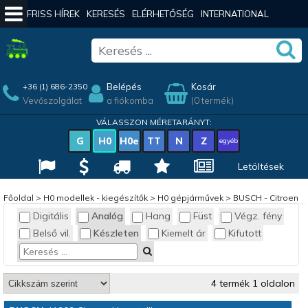
FRISS HÍREK
KERESÉS
ELÉRHETŐSÉG
INTERNATIONAL
Belépés
Kosár
+36 (1) 686-2350
Vevőszolgálat
a fiókomba
(0 termék)
VÁLASSZON MÉRETARÁNYT:
G
H0
H0e
TT
N
Z
egyéb
Letöltések
Főoldal
>
H0 modellek - kiegészítők
>
H0 gépjárművek
>
BUSCH - Citroen
Digitális
Analóg
Hang
Füst
Végz. fény
Belső vil.
Készleten
Kiemelt ár
Kifutott
4 termék 1 oldalon