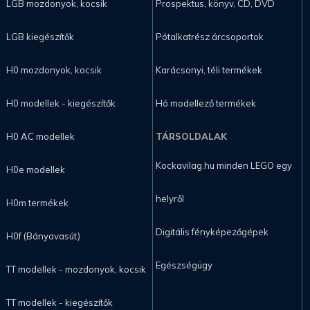
LGB mozdonyok, kocsik
Prospektus, könyv, CD, DVD
LGB kiegészítők
Pótalkatrész árcsoportok
H0 mozdonyok, kocsik
Karácsonyi, téli termékek
H0 modellek - kiegészítők
Hó modellező termékek
H0 AC modellek
TÁRSOLDALAK
Kockavilag.hu minden LEGO egy
H0e modellek
helyről
H0m termékek
Digitális fényképezőgépek
H0f (Bányavasút)
Egészségügy
TT modellek - mozdonyok, kocsik
TT modellek - kiegészítők