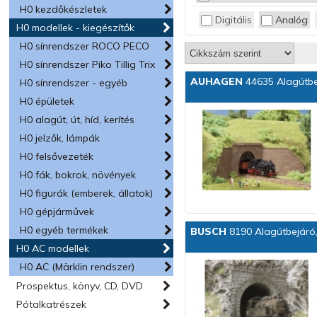
H0 kezdőkészletek
Digitális
Analóg
H0 modellek - kiegészítők
H0 sínrendszer ROCO PECO
H0 sínrendszer Piko Tillig Trix
AUHAGEN
44635 Alagútbe
H0 sínrendszer - egyéb
H0 épületek
H0 alagút, út, híd, kerítés
H0 jelzők, lámpák
H0 felsővezeték
H0 fák, bokrok, növények
H0 figurák (emberek, állatok)
H0 gépjárművek
H0 egyéb termékek
BUSCH
8190 Alagútbejáró,
H0 AC modellek
H0 AC (Märklin rendszer)
Prospektus, könyv, CD, DVD
Pótalkatrészek