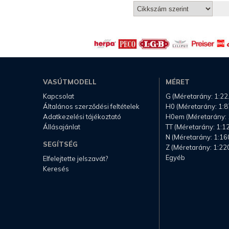
VASÚTMODELL
MÉRET
Kapcsolat
G (Méretarány: 1:22
Általános szerződési feltételek
H0 (Méretarány: 1:8
Adatkezelési tájékoztató
H0em (Méretarány: 
Állásajánlat
TT (Méretarány: 1:1
N (Méretarány: 1:16
SEGÍTSÉG
Z (Méretarány: 1:22
Egyéb
Elfelejtette jelszavát?
Keresés