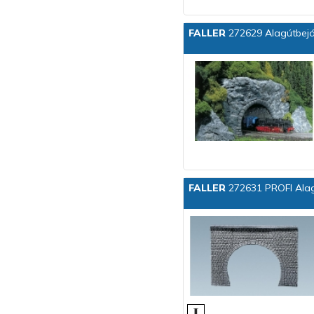
FALLER
272629 Alagútbejá
FALLER
272631 PROFI Alag