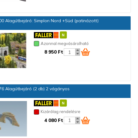
0 Alagútbejáró: Simplon Nord +Süd (patinázott)
Azonnal megvásárolható
8 950 Ft
6 Alagútbejáró (2 db) 2 vágányos
Kizárólag rendelésre
4 080 Ft