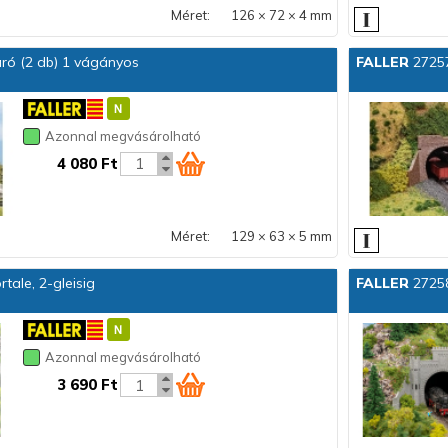
Méret:
126 × 72 × 4 mm
ró (2 db) 1 vágányos
FALLER
27257
Azonnal megvásárolható
4 080 Ft
Méret:
129 × 63 × 5 mm
tale, 2-gleisig
FALLER
27258
Azonnal megvásárolható
3 690 Ft