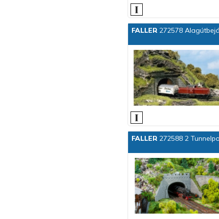
FALLER
272578 Alagútbejá
FALLER
272588 2 Tunnelpor