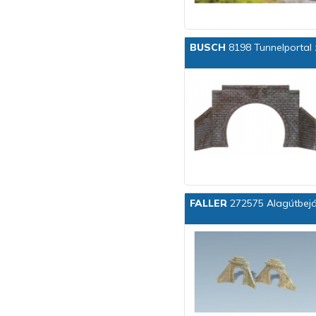
BUSCH
8198 Tunnelportal 
FALLER
272575 Alagútbejá