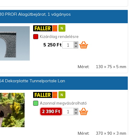
0 PROFI Alagútbejárat, 1 vágányos
Kizárólag rendelésre
5 250 Ft
Méret:
130 × 75 × 5 mm
4 Dekorplatte Tunnelportale Lan
Azonnal megvásárolható
2 390 Ft
Méret:
370 × 90 × 3 mm