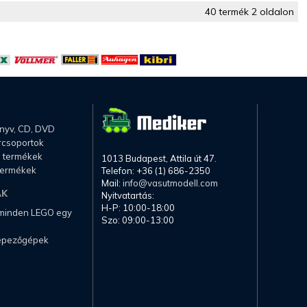
40 termék 2 oldalon
önyv, CD, DVD
rcsoportok
li termékek
1013 Budapest, Attila út 47.
termékek
Telefon: +36 (1) 686-2350
Mail:
info@vasutmodell.com
AK
Nyitvatartás:
H-P: 10:00-18:00
 minden LEGO egy
Szo: 09:00-13:00
képezőgépek