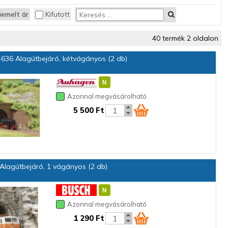
iemelt ár
Kifutott
40 termék 2 oldalon
636 Alagútbejáró, kétvágányos (2 db)
Azonnal megvásárolható
5 500 Ft
Alagútbejáró, 1 vágányos (2 db)
Azonnal megvásárolható
1 290 Ft