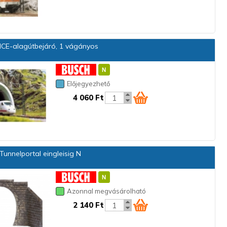
ICE-alagútbejáró, 1 vágányos
Előjegyezhető
4 060 Ft
unnelportal eingleisig N
Azonnal megvásárolható
2 140 Ft