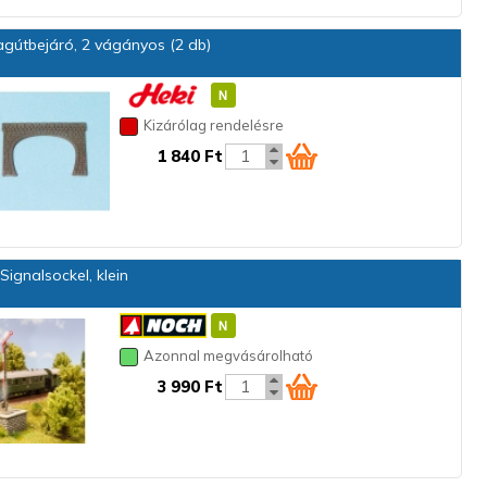
gútbejáró, 2 vágányos (2 db)
Kizárólag rendelésre
1 840 Ft
ignalsockel, klein
Azonnal megvásárolható
3 990 Ft