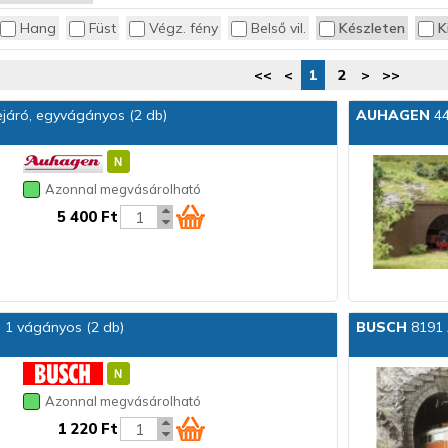
Hang
Füst
Végz. fény
Belső vil.
Készleten
K
<<
<
1
2
>
>>
járó, egyvágányos (2 db)
AUHAGEN
44
Azonnal megvásárolható
5 400 Ft
 1 vágányos (2 db)
BUSCH
8191 
Azonnal megvásárolható
1 220 Ft