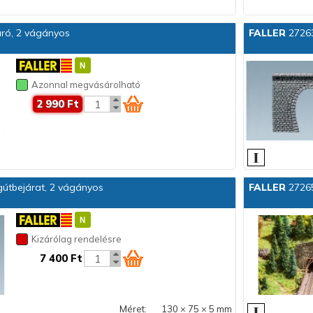
ró, 2 vágányos
FALLER
27263
Azonnal megvásárolható
2 990 Ft
útbejárat, 2 vágányos
FALLER
27265
Kizárólag rendelésre
7 400 Ft
Méret:
130 × 75 × 5 mm