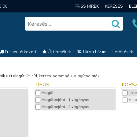
3.00
FRISS HÍREK
KERESÉS
EL
Frissen érkezett
Új termékek
Hírarchívum
Letöltések
tők
>
N alagút, út, híd, kerítés, sorompó
>
Alagútbejárók
TÍPUS
KORS
Alagút
I. k
Alagútbejáró - 1 vágányos
V. k
Alagútbejáró - 2 vágányos