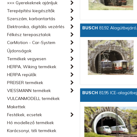
××× Gyerekeknek ajánljuk
Terepépítési kiegészítők
Szerszám, karbantartás
Elektronika, digitális vezérlés
BUSCH
8192 Alagútbejáró,
Félkész terepasztalok
CarMotion - Car-System
Újdonságok
Termékek vegyesen
HERPA, Wiking termékek
HERPA repülők
PREISER termékek
VIESSMANN termékek
BUSCH
8195 ICE-alagútbe
VULCANMODELL termékek
Makettek
Festékek, ecsetek
Hó modellező termékek
Karácsonyi, téli termékek