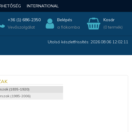
ÉRHETŐSÉG
INTERNATIONAL
+36 (1) 686-2350
Belépés
Kosár
Vevőszolgálat
a fiókomba
(0 termék)
Utolsó készletfrissítés: 2026.08.06 12:02:11
ZAK
orszak (1835-1920)
orszak (1985-2006)