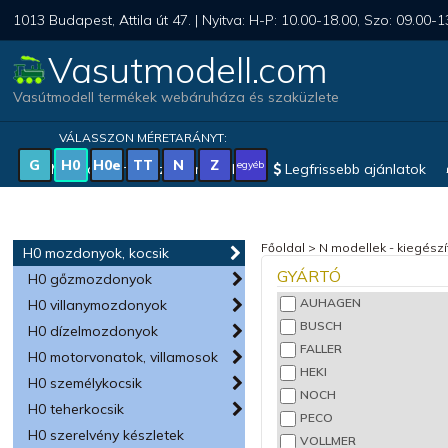
1013 Budapest, Attila út 47. | Nyitva: H-P: 10.00-18.00, Szo: 09.00-1
Vasutmodell.com
Vasútmodell termékek webáruháza és szaküzlete
VÁLASSZON MÉRETARÁNYT:
G
H0
H0e
TT
N
Z
egyéb
Magyar vonatkozású modellek
Legfrissebb ajánlatok
Főoldal
>
N modellek - kiegészí
H0 mozdonyok, kocsik
GYÁRTÓ
H0 gőzmozdonyok
AUHAGEN
H0 villanymozdonyok
BUSCH
H0 dízelmozdonyok
FALLER
H0 motorvonatok, villamosok
HEKI
H0 személykocsik
NOCH
H0 teherkocsik
PECO
H0 szerelvény készletek
VOLLMER