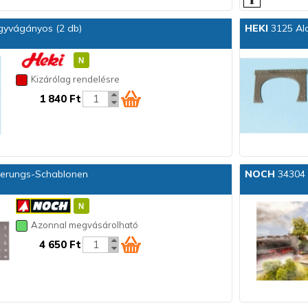
gyvágányos (2 db)
HEKI
3125 Ala
Kizárólag rendelésre
1 840 Ft
ierungs-Schablonen
NOCH
34304 S
Azonnal megvásárolható
4 650 Ft