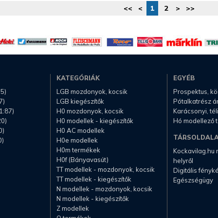
<<
<
1
2
>
>>
KATEGÓRIÁK
EGYÉB
.5)
LGB mozdonyok, kocsik
Prospektus, k
7)
LGB kiegészítők
Pótalkatrész á
1:87)
H0 mozdonyok, kocsik
Karácsonyi, té
20)
H0 modellek - kiegészítők
Hó modellező 
0)
H0 AC modellek
TÁRSOLDAL
0)
H0e modellek
H0m termékek
Kockavilag.hu
H0f (Bányavasút)
helyről
TT modellek - mozdonyok, kocsik
Digitális fény
TT modellek - kiegészítők
Egészségügy
N modellek - mozdonyok, kocsik
N modellek - kiegészítők
Z modellek