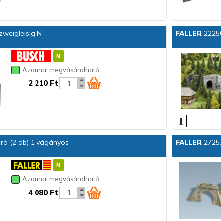
zweigleisig N
FALLER
22250
Azonnal megvásárolható
2 210 Ft
ró (2 db) 1 vágányos
FALLER
27257
Azonnal megvásárolható
4 080 Ft