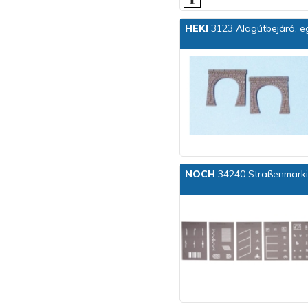
HEKI
3123 Alagútbejáró, e
NOCH
34240 Straßenmark