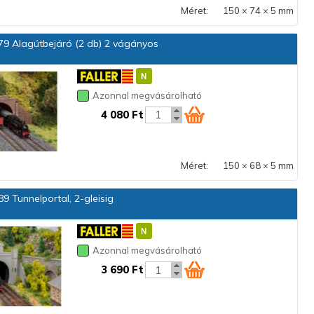
Méret:
150 × 74 × 5 mm
9 Alagútbejáró (2 db) 2 vágányos
Azonnal megvásárolható
4 080 Ft
Méret:
150 × 68 × 5 mm
9 Tunnelportal, 2-gleisig
Azonnal megvásárolható
3 690 Ft