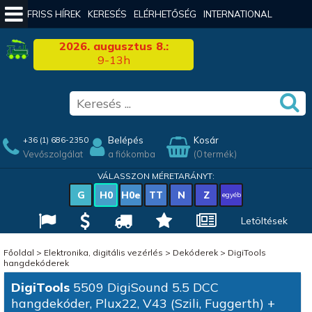
FRISS HÍREK
KERESÉS
ELÉRHETŐSÉG
INTERNATIONAL
2026. augusztus 8.:
9-13h
Belépés
Kosár
+36 (1) 686-2350
Vevőszolgálat
a fiókomba
(0 termék)
VÁLASSZON MÉRETARÁNYT:
G
H0
H0e
TT
N
Z
egyéb
Letöltések
Főoldal
>
Elektronika, digitális vezérlés
>
Dekóderek
>
DigiTools
hangdekóderek
DigiTools
5509 DigiSound 5.5 DCC
hangdekóder, Plux22, V43 (Szili, Fuggerth) +