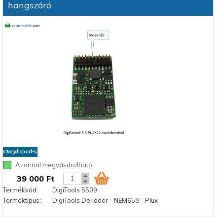
hangszóró
Azonnal megvásárolható
39 000 Ft
Termékkód:
DigiTools 5509
Terméktípus:
DigiTools Dekóder - NEM658 - Plux