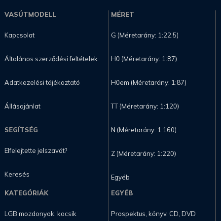
VASÚTMODELL
MÉRET
Kapcsolat
G (Méretarány: 1:22.5)
Általános szerződési feltételek
H0 (Méretarány: 1:87)
Adatkezelési tájékoztató
H0em (Méretarány: 1:87)
Állásajánlat
TT (Méretarány: 1:120)
SEGÍTSÉG
N (Méretarány: 1:160)
Elfelejtette jelszavát?
Z (Méretarány: 1:220)
Keresés
Egyéb
KATEGÓRIÁK
EGYÉB
LGB mozdonyok, kocsik
Prospektus, könyv, CD, DVD