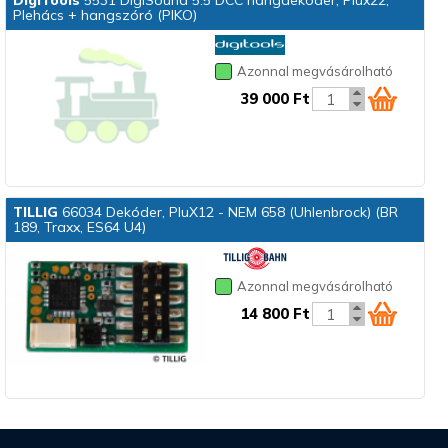
Plehács + hangszóró (PIKO)
Azonnal megvásárolható
39 000 Ft
TILLIG
66034 Dekóder, PluX12 - NEM 658 (Uhlenbrock) (BR
189, Traxx, ES64 U4)
Azonnal megvásárolható
14 800 Ft