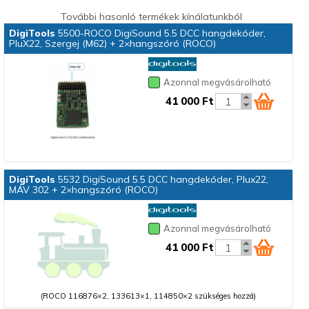
További hasonló termékek kínálatunkból
DigiTools
5500-ROCO DigiSound 5.5 DCC hangdekóder,
PluX22, Szergej (M62) + 2×hangszóró (ROCO)
Azonnal megvásárolható
41 000 Ft
DigiTools
5532 DigiSound 5.5 DCC hangdekóder, Plux22,
MÁV 302 + 2×hangszóró (ROCO)
Azonnal megvásárolható
41 000 Ft
(ROCO 116876×2, 133613×1, 114850×2 szükséges hozzá)