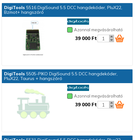
DigiTools
5516 DigiSound 5.5 DCC hangdekóder, PluX22,
Bzmot+ hangszóró
Azonnal megvásárolható
39 000 Ft
DigiTools
5505-PIKO DigiSound 5.5 DCC hangdekóder,
PluX22, Taurus + hangszóró
Azonnal megvásárolható
39 000 Ft
DigiTools
5531 DigiSound 5.5 DCC hangdekóder, Plux22,