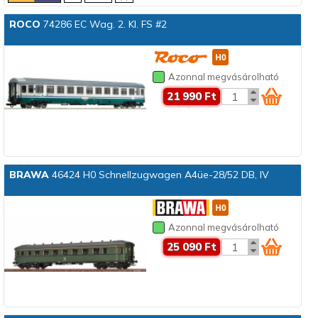
ROCO
74286 EC Wag. 2. Kl. FS #2
Azonnal megvásárolható
21 990 Ft
BRAWA
46424 H0 Schnellzugwagen A4üe-28/52 DB, IV
Azonnal megvásárolható
25 090 Ft