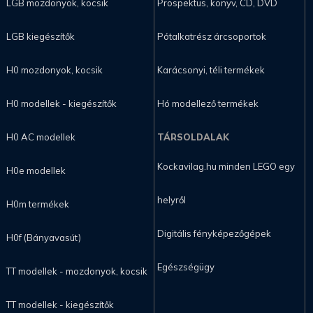
LGB mozdonyok, kocsik
Prospektus, könyv, CD, DVD
LGB kiegészítők
Pótalkatrész árcsoportok
H0 mozdonyok, kocsik
Karácsonyi, téli termékek
H0 modellek - kiegészítők
Hó modellező termékek
H0 AC modellek
TÁRSOLDALAK
Kockavilag.hu minden LEGO egy
H0e modellek
helyről
H0m termékek
Digitális fényképezőgépek
H0f (Bányavasút)
Egészségügy
TT modellek - mozdonyok, kocsik
TT modellek - kiegészítők