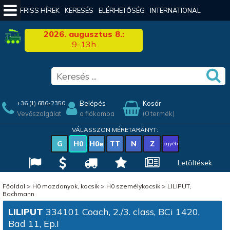
FRISS HÍREK
KERESÉS
ELÉRHETŐSÉG
INTERNATIONAL
2026. augusztus 8.:
9-13h
Belépés
Kosár
+36 (1) 686-2350
Vevőszolgálat
a fiókomba
(0 termék)
VÁLASSZON MÉRETARÁNYT:
G
H0
H0e
TT
N
Z
egyéb
Letöltések
Főoldal
>
H0 mozdonyok, kocsik
>
H0 személykocsik
>
LILIPUT,
Bachmann
LILIPUT
334101 Coach, 2./3. class, BCi 1420,
Bad 11, Ep.I