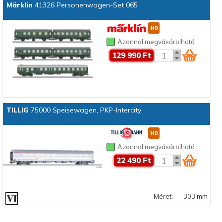
Märklin
41326 Personenwagen-Set 065
Azonnal megvásárolható
129 990 Ft
TILLIG
75000 Speisewagen, PKP-Intercity
Azonnal megvásárolható
22 490 Ft
Méret:
303 mm