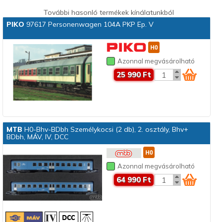
További hasonló termékek kínálatunkból
PIKO
97617 Personenwagen 104A PKP Ep. V
Azonnal megvásárolható
25 990 Ft
MTB
H0-Bhv-BDbh Személykocsi (2 db), 2. osztály, Bhv+
BDbh, MÁV, IV, DCC
Azonnal megvásárolható
64 990 Ft