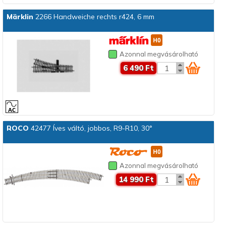
Märklin
2266 Handweiche rechts r424, 6 mm
Azonnal megvásárolható
6 490 Ft
ROCO
42477 Íves váltó, jobbos, R9-R10, 30°
Azonnal megvásárolható
14 990 Ft