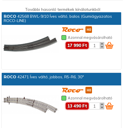
További hasonló termékek kínálatunkból
ROCO
42568 BWL-9/10 Íves váltó, balos (Gumiágyazatos
ROCO-LINE)
Azonnal megvásárolható
17 990 Ft
ROCO
42471 Íves váltó, jobbos, R5-R6, 30°
Azonnal megvásárolható
13 490 Ft