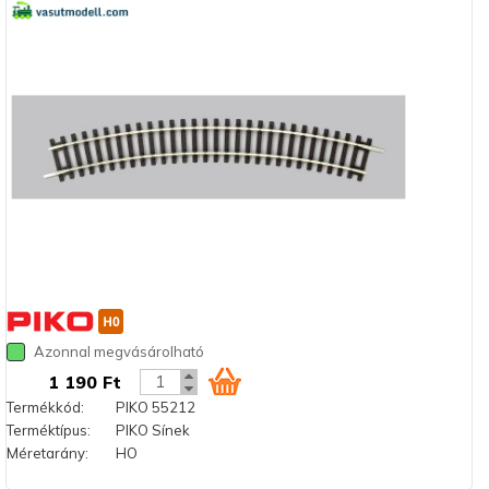
Azonnal megvásárolható
1 190 Ft
Termékkód:
PIKO 55212
Terméktípus:
PIKO Sínek
Méretarány:
HO