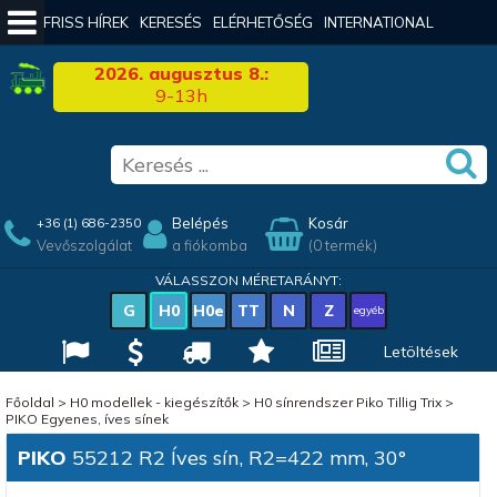
FRISS HÍREK
KERESÉS
ELÉRHETŐSÉG
INTERNATIONAL
2026. augusztus 8.:
9-13h
Belépés
Kosár
+36 (1) 686-2350
Vevőszolgálat
a fiókomba
(0 termék)
VÁLASSZON MÉRETARÁNYT:
G
H0
H0e
TT
N
Z
egyéb
Letöltések
Főoldal
>
H0 modellek - kiegészítők
>
H0 sínrendszer Piko Tillig Trix
>
PIKO Egyenes, íves sínek
PIKO
55212 R2 Íves sín, R2=422 mm, 30°