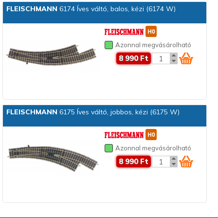
FLEISCHMANN
6174 Íves váltó, balos, kézi (6174 W)
Azonnal megvásárolható
8 990 Ft
FLEISCHMANN
6175 Íves váltó, jobbos, kézi (6175 W)
Azonnal megvásárolható
8 990 Ft