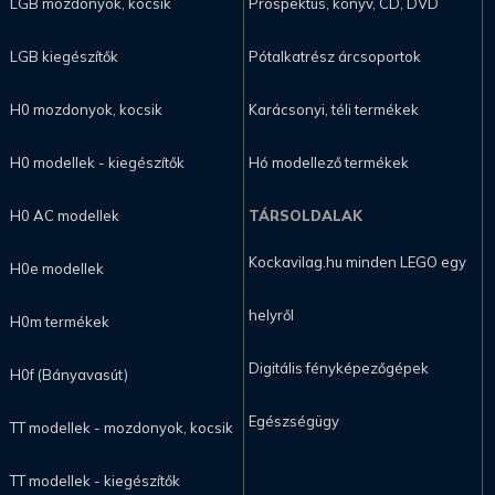
LGB mozdonyok, kocsik
Prospektus, könyv, CD, DVD
LGB kiegészítők
Pótalkatrész árcsoportok
H0 mozdonyok, kocsik
Karácsonyi, téli termékek
H0 modellek - kiegészítők
Hó modellező termékek
H0 AC modellek
TÁRSOLDALAK
Kockavilag.hu minden LEGO egy
H0e modellek
helyről
H0m termékek
Digitális fényképezőgépek
H0f (Bányavasút)
Egészségügy
TT modellek - mozdonyok, kocsik
TT modellek - kiegészítők