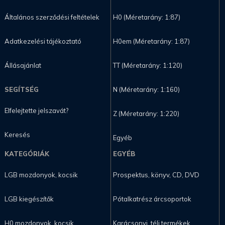
Általános szerződési feltételek
H0 (Méretarány: 1:87)
Adatkezelési tájékoztató
H0em (Méretarány: 1:87)
Állásajánlat
TT (Méretarány: 1:120)
SEGÍTSÉG
N (Méretarány: 1:160)
Elfelejtette jelszavát?
Z (Méretarány: 1:220)
Keresés
Egyéb
KATEGÓRIÁK
EGYÉB
LGB mozdonyok, kocsik
Prospektus, könyv, CD, DVD
LGB kiegészítők
Pótalkatrész árcsoportok
H0 mozdonyok, kocsik
Karácsonyi, téli termékek