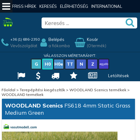
FRISS HÍREK
KERESÉS
ELÉRHETŐSÉG
INTERNATIONAL
Belépés
Kosár
+36 (1) 686-2350
Vevőszolgálat
a fiókomba
(0 termék)
VÁLASSZON MÉRETARÁNYT:
G
H0
H0e
TT
N
Z
egyéb
Letöltések
Főoldal
>
Terepépítési kiegészítők
>
WOODLAND Scenics termékek
>
WOODLAND termékek
WOODLAND Scenics
FS618 4mm Static Grass
Medium Green