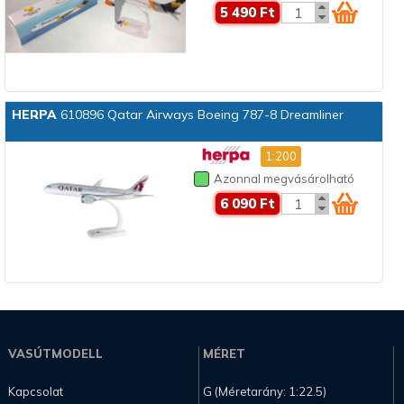
5 490 Ft
HERPA
610896 Qatar Airways Boeing 787-8 Dreamliner
1:200
Azonnal megvásárolható
6 090 Ft
VASÚTMODELL
MÉRET
Kapcsolat
G (Méretarány: 1:22.5)