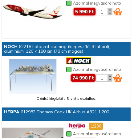
Azonnal megvásárolható
5 990 Ft
NOCH
62218 Lábazat csomag (kiegészítő, 3 lábbal),
alumínium, 120 × 180 cm (78 cm magas)
Azonnal megvásárolható
74 990 Ft
Oldalsó kiegézítő a Silvretta asztalhoz
HERPA
612982 Thomas Cook UK Airbus A321 1:200
1:200
Azonnal megvásárolható