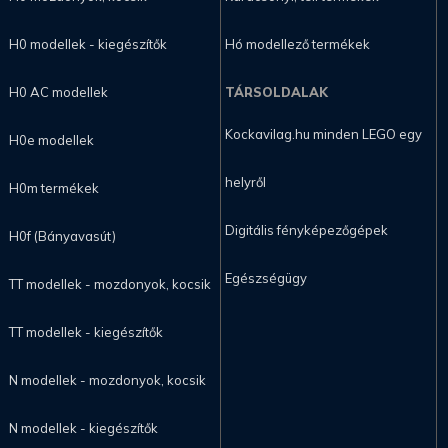
H0 modellek - kiegészítők
Hó modellező termékek
H0 AC modellek
TÁRSOLDALAK
Kockavilag.hu minden LEGO egy
H0e modellek
helyről
H0m termékek
Digitális fényképezőgépek
H0f (Bányavasút)
Egészségügy
TT modellek - mozdonyok, kocsik
TT modellek - kiegészítők
N modellek - mozdonyok, kocsik
N modellek - kiegészítők