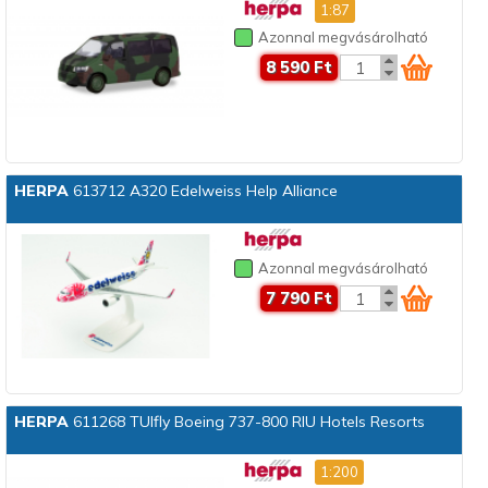
1:87
Azonnal megvásárolható
8 590 Ft
HERPA
613712 A320 Edelweiss Help Alliance
Azonnal megvásárolható
7 790 Ft
HERPA
611268 TUIfly Boeing 737-800 RIU Hotels Resorts
1:200