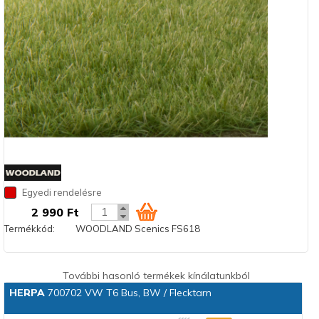
Egyedi rendelésre
2 990 Ft
Termékkód:
WOODLAND Scenics FS618
További hasonló termékek kínálatunkból
HERPA
700702 VW T6 Bus, BW / Flecktarn