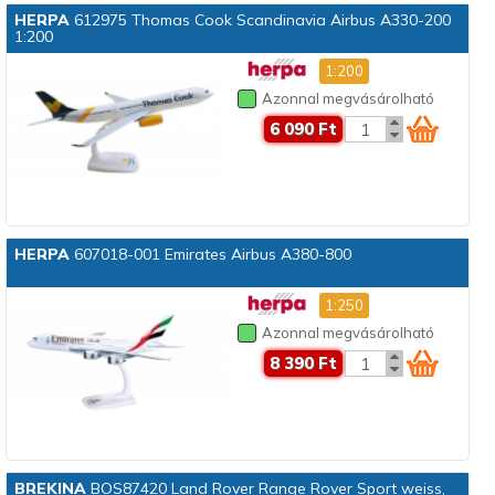
HERPA
612975 Thomas Cook Scandinavia Airbus A330-200
1:200
1:200
Azonnal megvásárolható
6 090 Ft
HERPA
607018-001 Emirates Airbus A380-800
1:250
Azonnal megvásárolható
8 390 Ft
BREKINA
BOS87420 Land Rover Range Rover Sport weiss,