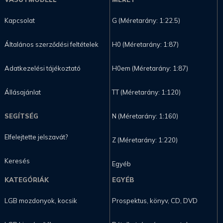
Kapcsolat
G (Méretarány: 1:22.5)
Általános szerződési feltételek
H0 (Méretarány: 1:87)
Adatkezelési tájékoztató
H0em (Méretarány: 1:87)
Állásajánlat
TT (Méretarány: 1:120)
SEGÍTSÉG
N (Méretarány: 1:160)
Elfelejtette jelszavát?
Z (Méretarány: 1:220)
Keresés
Egyéb
KATEGÓRIÁK
EGYÉB
LGB mozdonyok, kocsik
Prospektus, könyv, CD, DVD