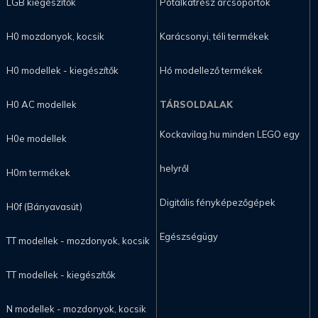
LGB kiegészítők
Pótalkatrész árcsoportok
H0 mozdonyok, kocsik
Karácsonyi, téli termékek
H0 modellek - kiegészítők
Hó modellező termékek
H0 AC modellek
TÁRSOLDALAK
Kockavilag.hu minden LEGO egy
H0e modellek
helyről
H0m termékek
Digitális fényképezőgépek
H0f (Bányavasút)
Egészségügy
TT modellek - mozdonyok, kocsik
TT modellek - kiegészítők
N modellek - mozdonyok, kocsik