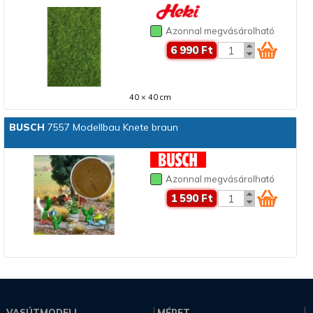
Azonnal megvásárolható
6 990 Ft
40 × 40 cm
BUSCH
7557 Modellbau Knete braun
Azonnal megvásárolható
1 590 Ft
VASÚTMODELL
MÉRET