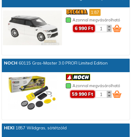
1:87
Azonnal megvásárolható
6 990 Ft
NOCH
60115 Gras-Master 3.0 PROFI Limited Edition
Azonnal megvásárolható
59 990 Ft
HEKI
1857 Wildgras, sötétzöld