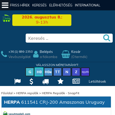
FRISS HÍREK
KERESÉS
ELÉRHETŐSÉG
INTERNATIONAL
2026. augusztus 8.:
9-13h
Belépés
Kosár
+36 (1) 686-2350
Vevőszolgálat
a fiókomba
(0 termék)
VÁLASSZON MÉRETARÁNYT:
G
H0
H0e
TT
N
Z
egyéb
Letöltések
Főoldal
>
HERPA repülők
>
HERPA Repülők - SnapFit
HERPA
611541 CRJ-200 Amaszonas Uruguay