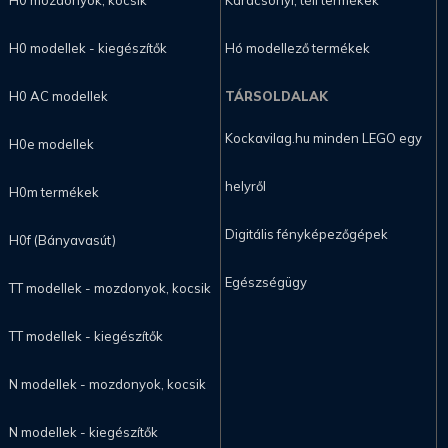
H0 modellek - kiegészítők
Hó modellező termékek
H0 AC modellek
TÁRSOLDALAK
Kockavilag.hu minden LEGO egy
H0e modellek
helyről
H0m termékek
Digitális fényképezőgépek
H0f (Bányavasút)
Egészségügy
TT modellek - mozdonyok, kocsik
TT modellek - kiegészítők
N modellek - mozdonyok, kocsik
N modellek - kiegészítők