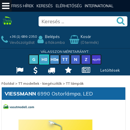
FRISS HÍREK
KERESÉS
ELÉRHETŐSÉG
INTERNATIONAL
Belépés
Kosár
+36 (1) 686-2350
Vevőszolgálat
a fiókomba
(0 termék)
VÁLASSZON MÉRETARÁNYT:
G
H0
H0e
TT
N
Z
egyéb
Letöltések
Főoldal
>
TT modellek - kiegészítők
>
TT lámpák
VIESSMANN
6990 Ostorlámpa, LED