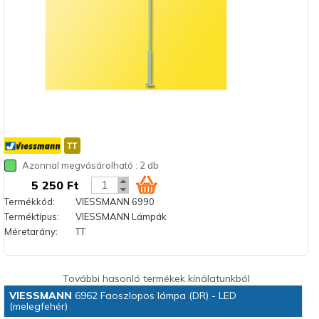
Azonnal megvásárolható : 2 db
5 250 Ft
Termékkód:
VIESSMANN 6990
Terméktípus:
VIESSMANN Lámpák
Méretarány:
TT
További hasonló termékek kínálatunkból
VIESSMANN
6962 Faoszlopos lámpa (DR) - LED
(melegfehér)