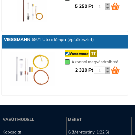
5 250 Ft
VIESSMANN
6921 Utcai lámpa (építőkészlet)
Azonnal megvásárolható
2 320 Ft
VASÚTMODELL
MÉRET
Kapcsolat
G (Méretarány: 1:22.5)