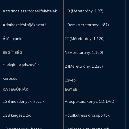
Általános szerződési feltételek
H0 (Méretarány: 1:87)
Adatkezelési tájékoztató
H0em (Méretarány: 1:87)
Állásajánlat
TT (Méretarány: 1:120)
SEGÍTSÉG
N (Méretarány: 1:160)
Elfelejtette jelszavát?
Z (Méretarány: 1:220)
Keresés
Egyéb
KATEGÓRIÁK
EGYÉB
LGB mozdonyok, kocsik
Prospektus, könyv, CD, DVD
LGB kiegészítők
Pótalkatrész árcsoportok
H0 mozdonyok, kocsik
Karácsonyi, téli termékek