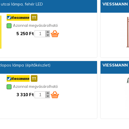
utcai lámpa, fehér LED
VIESSMANN
Azonnal megvásárolható
5 250 Ft
zlopos lámpa (építőkészlet)
VIESSMANN
Azonnal megvásárolható
3 310 Ft