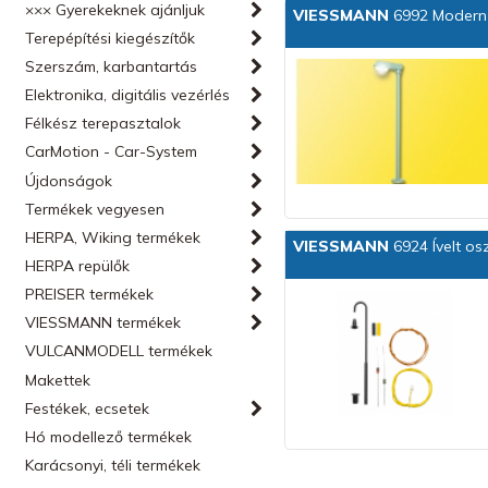
××× Gyerekeknek ajánljuk
VIESSMANN
6992 Modern 
Terepépítési kiegészítők
Szerszám, karbantartás
Elektronika, digitális vezérlés
Félkész terepasztalok
CarMotion - Car-System
Újdonságok
Termékek vegyesen
HERPA, Wiking termékek
VIESSMANN
6924 Ívelt os
HERPA repülők
PREISER termékek
VIESSMANN termékek
VULCANMODELL termékek
Makettek
Festékek, ecsetek
Hó modellező termékek
Karácsonyi, téli termékek