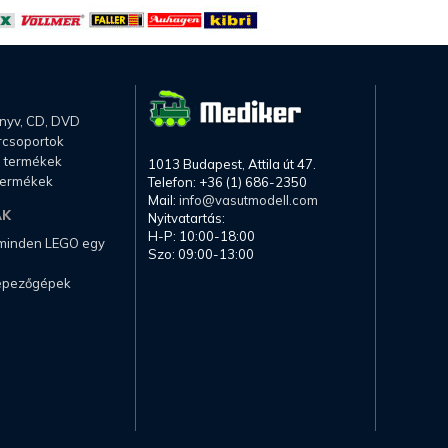
önyv, CD, DVD
rcsoportok
li termékek
1013 Budapest, Attila út 47.
termékek
Telefon: +36 (1) 686-2350
Mail:
info@vasutmodell.com
AK
Nyitvatartás:
H-P: 10:00-18:00
 minden LEGO egy
Szo: 09:00-13:00
képezőgépek