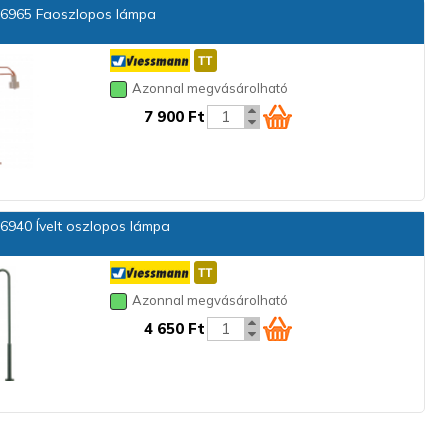
6965 Faoszlopos lámpa
Azonnal megvásárolható
7 900 Ft
6940 Ívelt oszlopos lámpa
Azonnal megvásárolható
4 650 Ft