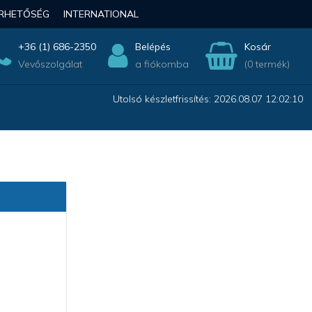
ÉRHETŐSÉG
INTERNATIONAL
+36 (1) 686-2350
Belépés
Kosár
Vevőszolgálat
a fiókomba
(0 termék)
Utolsó készletfrissítés: 2026.08.07 12:02:10