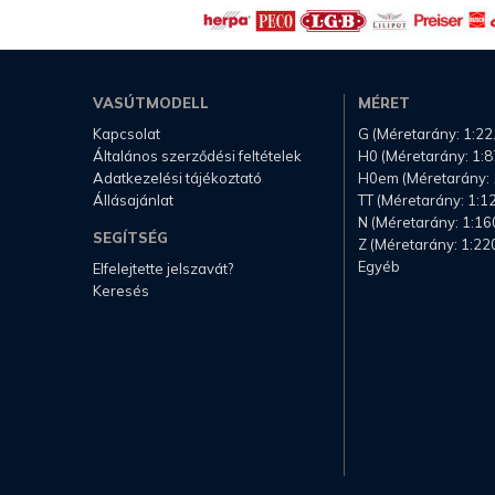
VASÚTMODELL
MÉRET
Kapcsolat
G (Méretarány: 1:22
Általános szerződési feltételek
H0 (Méretarány: 1:8
Adatkezelési tájékoztató
H0em (Méretarány: 
Állásajánlat
TT (Méretarány: 1:1
N (Méretarány: 1:16
SEGÍTSÉG
Z (Méretarány: 1:22
Egyéb
Elfelejtette jelszavát?
Keresés