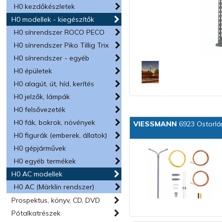
H0 kezdőkészletek
H0 modellek - kiegészítők
H0 sínrendszer ROCO PECO
H0 sínrendszer Piko Tillig Trix
H0 sínrendszer - egyéb
H0 épületek
H0 alagút, út, híd, kerítés
H0 jelzők, lámpák
H0 felsővezeték
H0 fák, bokrok, növények
VIESSMANN
6923 Ostorlám
H0 figurák (emberek, állatok)
H0 gépjárművek
H0 egyéb termékek
H0 AC modellek
H0 AC (Märklin rendszer)
Prospektus, könyv, CD, DVD
Pótalkatrészek