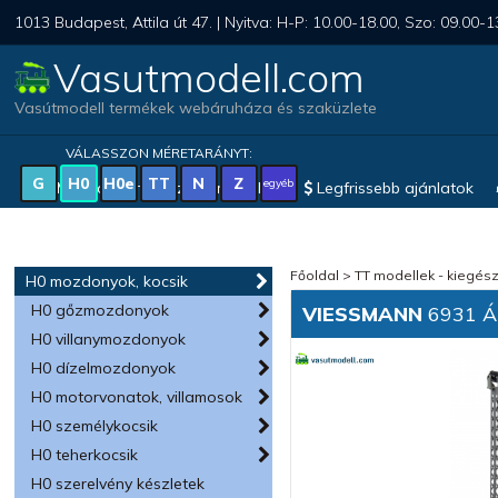
1013 Budapest, Attila út 47. | Nyitva: H-P: 10.00-18.00, Szo: 09.00-1
Vasutmodell.com
Vasútmodell termékek webáruháza és szaküzlete
VÁLASSZON MÉRETARÁNYT:
G
H0
H0e
TT
N
Z
egyéb
Magyar vonatkozású modellek
Legfrissebb ajánlatok
Főoldal
>
TT modellek - kiegész
H0 mozdonyok, kocsik
H0 gőzmozdonyok
VIESSMANN
6931 Ál
H0 villanymozdonyok
H0 dízelmozdonyok
H0 motorvonatok, villamosok
H0 személykocsik
H0 teherkocsik
H0 szerelvény készletek