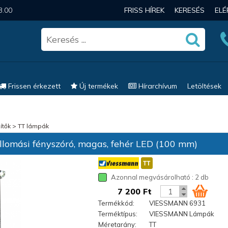
3.00
FRISS HÍREK
KERESÉS
EL
Frissen érkezett
Új termékek
Hírarchívum
Letöltések
ítők
>
TT lámpák
lomási fényszóró, magas, fehér LED (100 mm)
Azonnal megvásárolható : 2 db
7 200 Ft
Termékkód:
VIESSMANN 6931
Terméktípus:
VIESSMANN Lámpák
Méretarány:
TT