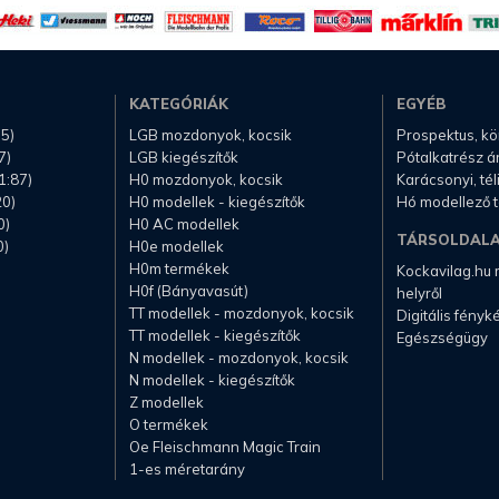
KATEGÓRIÁK
EGYÉB
.5)
LGB mozdonyok, kocsik
Prospektus, k
7)
LGB kiegészítők
Pótalkatrész á
1:87)
H0 mozdonyok, kocsik
Karácsonyi, té
20)
H0 modellek - kiegészítők
Hó modellező 
0)
H0 AC modellek
TÁRSOLDAL
0)
H0e modellek
H0m termékek
Kockavilag.hu
H0f (Bányavasút)
helyről
TT modellek - mozdonyok, kocsik
Digitális fény
TT modellek - kiegészítők
Egészségügy
N modellek - mozdonyok, kocsik
N modellek - kiegészítők
Z modellek
O termékek
Oe Fleischmann Magic Train
1-es méretarány