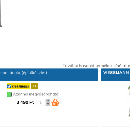
További hasonló termékek kínálatu
pa, dupla (építőkészlet)
VIESSMANN
Azonnal megvásárolható
3 490 Ft