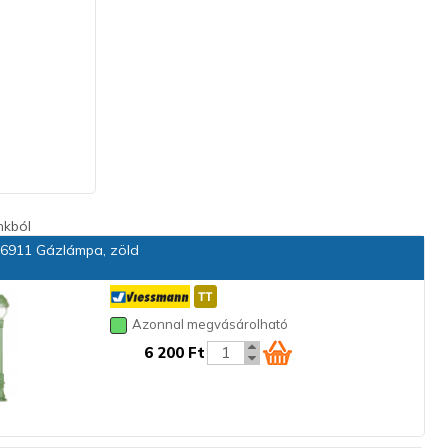
nkból
6911 Gázlámpa, zöld
Azonnal megvásárolható
6 200 Ft