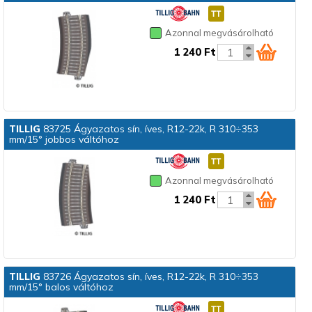
Azonnal megvásárolható
1 240 Ft
TILLIG
83725 Ágyazatos sín, íves, R12-22k, R 310÷353
mm/15° jobbos váltóhoz
Azonnal megvásárolható
1 240 Ft
TILLIG
83726 Ágyazatos sín, íves, R12-22k, R 310÷353
mm/15° balos váltóhoz