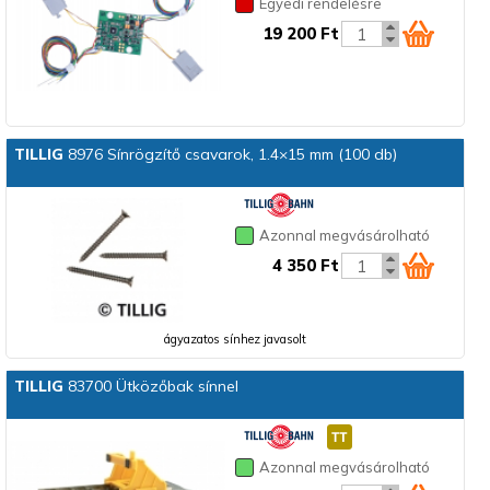
Egyedi rendelésre
19 200 Ft
TILLIG
8976 Sínrögzítő csavarok, 1.4×15 mm (100 db)
Azonnal megvásárolható
4 350 Ft
ágyazatos sínhez javasolt
TILLIG
83700 Ütközőbak sínnel
Azonnal megvásárolható