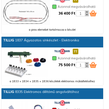
Azonnal megvásárolható
36 400 Ft
a piros elemeket tartalmazza a készlet
TILLIG
1837 Ágyazatos sínkészlet - Elektronika
Azonnal megvásárolható
75 500 Ft
a 1833 + 1834 + 1835 + 1836 készletek elektromos működtetéséhez
TILLIG
8335 Elektromos állítómű angolváltóhoz