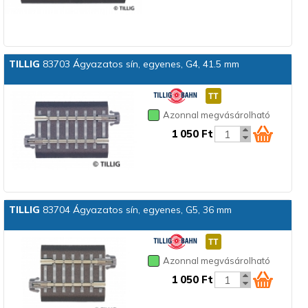
TILLIG
83703 Ágyazatos sín, egyenes, G4, 41.5 mm
Azonnal megvásárolható
1 050 Ft
TILLIG
83704 Ágyazatos sín, egyenes, G5, 36 mm
Azonnal megvásárolható
1 050 Ft