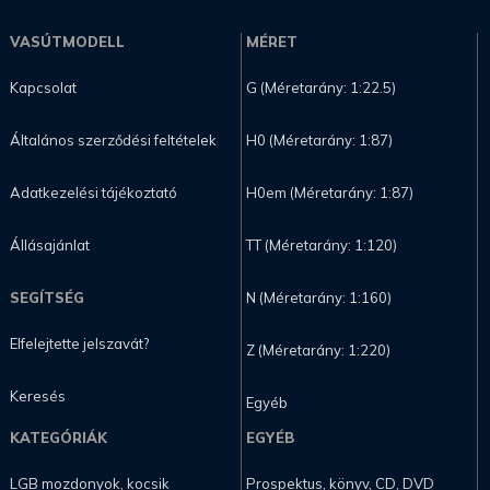
VASÚTMODELL
MÉRET
Kapcsolat
G (Méretarány: 1:22.5)
Általános szerződési feltételek
H0 (Méretarány: 1:87)
Adatkezelési tájékoztató
H0em (Méretarány: 1:87)
Állásajánlat
TT (Méretarány: 1:120)
SEGÍTSÉG
N (Méretarány: 1:160)
Elfelejtette jelszavát?
Z (Méretarány: 1:220)
Keresés
Egyéb
KATEGÓRIÁK
EGYÉB
LGB mozdonyok, kocsik
Prospektus, könyv, CD, DVD