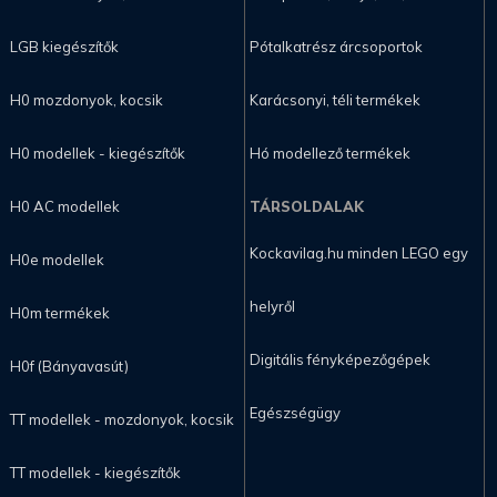
LGB kiegészítők
Pótalkatrész árcsoportok
H0 mozdonyok, kocsik
Karácsonyi, téli termékek
H0 modellek - kiegészítők
Hó modellező termékek
H0 AC modellek
TÁRSOLDALAK
Kockavilag.hu minden LEGO egy
H0e modellek
helyről
H0m termékek
Digitális fényképezőgépek
H0f (Bányavasút)
Egészségügy
TT modellek - mozdonyok, kocsik
TT modellek - kiegészítők