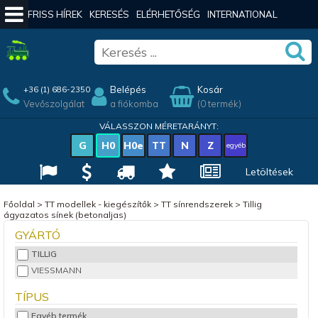
FRISS HÍREK
KERESÉS
ELÉRHETŐSÉG
INTERNATIONAL
Belépés
Kosár
+36 (1) 686-2350
Vevőszolgálat
a fiókomba
(0 termék)
VÁLASSZON MÉRETARÁNYT:
G
H0
H0e
TT
N
Z
egyéb
Letöltések
Főoldal
>
TT modellek - kiegészítők
>
TT sínrendszerek
>
Tillig
ágyazatos sínek (betonaljas)
GYÁRTÓ
TILLIG
VIESSMANN
TÍPUS
Egyéb termék