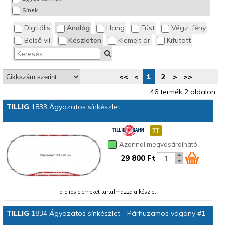
Sínek
Digitális
Analóg
Hang
Füst
Végz. fény
Belső vil.
Készleten
Kiemelt ár
Kifutott
<<
<
1
2
>
>>
46 termék 2 oldalon
TILLIG
1833 Ágyazatos sínkészlet
Azonnal megvásárolható
29 800 Ft
a piros elemeket tartalmazza a készlet
TILLIG
1834 Ágyazatos sínkészlet - Párhuzamos vágány #1