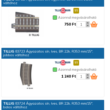
váltóhoz
Azonnal megvásárolható
750 Ft
TILLIG
83723 Ágyazatos sín, íves, BR 22k, R353 mm/15°,
jobbos váltóhoz
Azonnal megvásárolható
1 240 Ft
TILLIG
83724 Ágyazatos sín, íves, BR 22k, R353 mm/15°,
balos váltóhoz