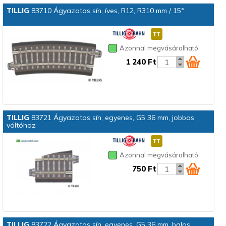
TILLIG
83710 Ágyazatos sín, íves, R12, R310 mm / 15°
Azonnal megvásárolható
1 240 Ft
TILLIG
83721 Ágyazatos sín, egyenes, G5 36 mm, jobbos
váltóhoz
Azonnal megvásárolható
750 Ft
TILLIG
83722 Ágyazatos sín, egyenes, G5 36 mm, balos