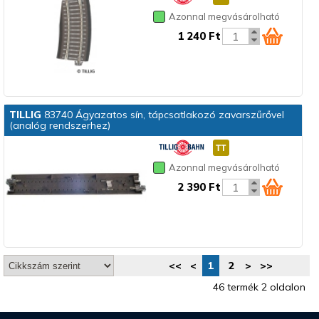
Azonnal megvásárolható
1 240 Ft
TILLIG
83740 Ágyazatos sín, tápcsatlakozó zavarszűrővel
(analóg rendszerhez)
Azonnal megvásárolható
2 390 Ft
<<
<
1
2
>
>>
46 termék 2 oldalon