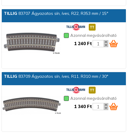
TILLIG
83707 Ágyazatos sín, íves, R22, R353 mm / 15°
Azonnal megvásárolható
1 240 Ft
TILLIG
83709 Ágyazatos sín, íves, R11, R310 mm / 30°
Azonnal megvásárolható
1 340 Ft