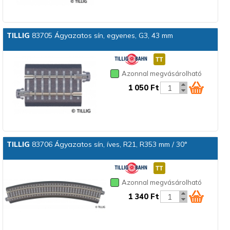
TILLIG
83705 Ágyazatos sín, egyenes, G3, 43 mm
Azonnal megvásárolható
1 050 Ft
TILLIG
83706 Ágyazatos sín, íves, R21, R353 mm / 30°
Azonnal megvásárolható
1 340 Ft