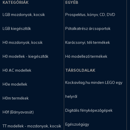
KATEGÓRIÁK
EGYÉB
LGB mozdonyok, kocsik
Prospektus, könyv, CD, DVD
LGB kiegészítők
Pótalkatrész árcsoportok
H0 mozdonyok, kocsik
Karácsonyi, téli termékek
H0 modellek - kiegészítők
Hó modellező termékek
H0 AC modellek
TÁRSOLDALAK
Kockavilag.hu minden LEGO egy
H0e modellek
helyről
H0m termékek
Digitális fényképezőgépek
H0f (Bányavasút)
Egészségügy
TT modellek - mozdonyok, kocsik