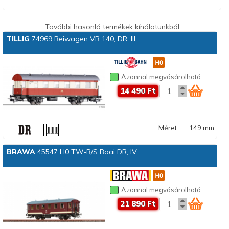
További hasonló termékek kínálatunkból
TILLIG
74969 Beiwagen VB 140, DR, III
Azonnal megvásárolható
14 490 Ft
Méret:
149 mm
BRAWA
45547 H0 TW-B/S Baai DR, IV
Azonnal megvásárolható
21 890 Ft