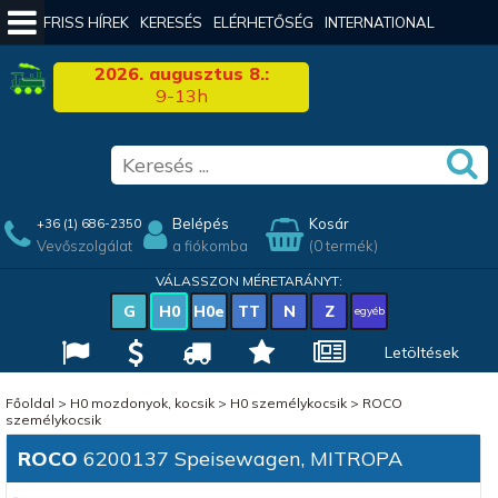
FRISS HÍREK
KERESÉS
ELÉRHETŐSÉG
INTERNATIONAL
2026. augusztus 8.:
9-13h
Belépés
Kosár
+36 (1) 686-2350
Vevőszolgálat
a fiókomba
(0 termék)
VÁLASSZON MÉRETARÁNYT:
G
H0
H0e
TT
N
Z
egyéb
Letöltések
Főoldal
>
H0 mozdonyok, kocsik
>
H0 személykocsik
>
ROCO
személykocsik
ROCO
6200137 Speisewagen, MITROPA