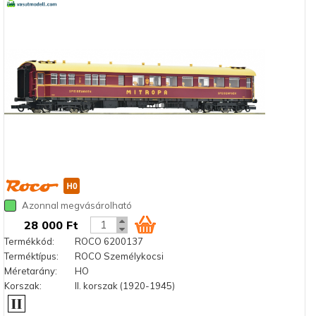
Azonnal megvásárolható
28 000 Ft
Termékkód:
ROCO 6200137
Terméktípus:
ROCO Személykocsi
Méretarány:
HO
Korszak:
II. korszak (1920-1945)