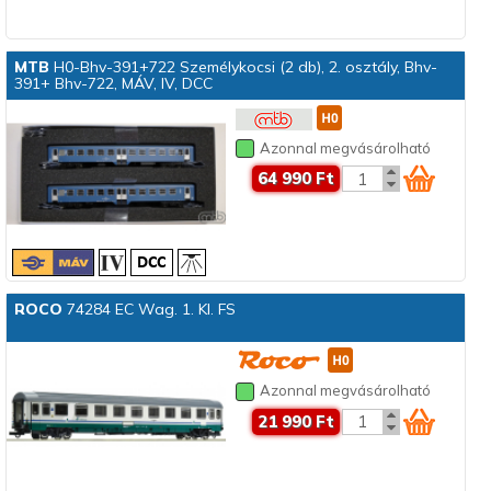
MTB
H0-Bhv-391+722 Személykocsi (2 db), 2. osztály, Bhv-
391+ Bhv-722, MÁV, IV, DCC
Azonnal megvásárolható
64 990 Ft
ROCO
74284 EC Wag. 1. Kl. FS
Azonnal megvásárolható
21 990 Ft