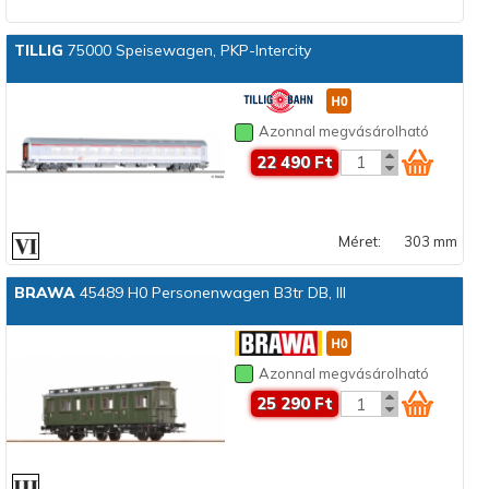
TILLIG
75000 Speisewagen, PKP-Intercity
Azonnal megvásárolható
22 490 Ft
Méret:
303 mm
BRAWA
45489 H0 Personenwagen B3tr DB, III
Azonnal megvásárolható
25 290 Ft