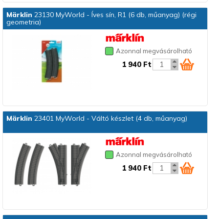
Märklin
23130 MyWorld - Íves sín, R1 (6 db, műanyag) (régi
geometria)
Azonnal megvásárolható
1 940 Ft
Märklin
23401 MyWorld - Váltó készlet (4 db, műanyag)
Azonnal megvásárolható
1 940 Ft