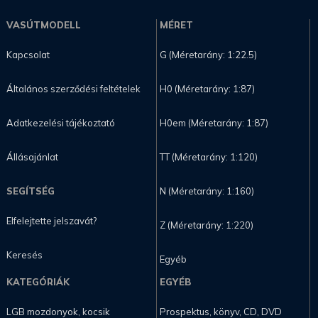
VASÚTMODELL
MÉRET
Kapcsolat
G (Méretarány: 1:22.5)
Általános szerződési feltételek
H0 (Méretarány: 1:87)
Adatkezelési tájékoztató
H0em (Méretarány: 1:87)
Állásajánlat
TT (Méretarány: 1:120)
SEGÍTSÉG
N (Méretarány: 1:160)
Elfelejtette jelszavát?
Z (Méretarány: 1:220)
Keresés
Egyéb
KATEGÓRIÁK
EGYÉB
LGB mozdonyok, kocsik
Prospektus, könyv, CD, DVD