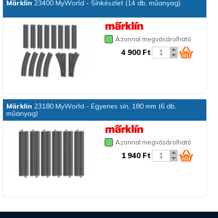
Märklin
23400 MyWorld - Sínkészlet (14 db, műanyag)
Azonnal megvásárolható
4 900 Ft
Märklin
23180 MyWorld - Egyenes sín, 180 mm (6 db,
műanyag)
Azonnal megvásárolható
1 940 Ft