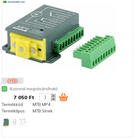
Azonnal megvásárolható
7 050 Ft
Termékkód:
MTB MP4
Terméktípus:
MTB Sínek