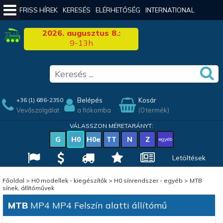
FRISS HÍREK
KERESÉS
ELÉRHETŐSÉG
INTERNATIONAL
2026. augusztus 8.:
9-13h
Belépés
Kosár
+36 (1) 686-2350
Vevőszolgálat
a fiókomba
(0 termék)
VÁLASSZON MÉRETARÁNYT:
G
H0
H0e
TT
N
Z
egyéb
Letöltések
Főoldal
>
H0 modellek - kiegészítők
>
H0 sínrendszer - egyéb
>
MTB
sínek, állítóművek
MTB
MP4 MP4 Felszín alatti állítómű