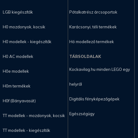
LGB kiegészítők
Pótalkatrész árcsoportok
H0 mozdonyok, kocsik
Karácsonyi, téli termékek
H0 modellek - kiegészítők
Hó modellező termékek
H0 AC modellek
TÁRSOLDALAK
Kockavilag.hu minden LEGO egy
H0e modellek
helyről
H0m termékek
Digitális fényképezőgépek
H0f (Bányavasút)
Egészségügy
TT modellek - mozdonyok, kocsik
TT modellek - kiegészítők