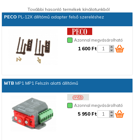
További hasonló termékek kínálatunkból
PECO
PL-12X állítómű adapter felső szereléshez
Azonnal megvásárolható
1 600 Ft
MTB
MP1 MP1 Felszín alatti állítómű
Azonnal megvásárolható
5 950 Ft