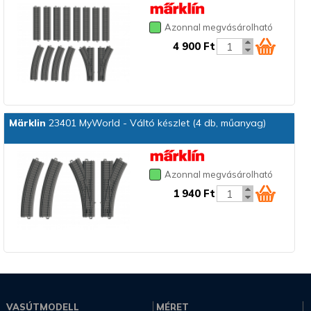
Azonnal megvásárolható
4 900 Ft
Märklin
23401 MyWorld - Váltó készlet (4 db, műanyag)
Azonnal megvásárolható
1 940 Ft
VASÚTMODELL
MÉRET