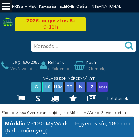
FRISS HÍREK
KERESÉS
ELÉRHETŐSÉG
INTERNATIONAL
2026. augusztus 8.:
9-13h
Belépés
Kosár
+36 (1) 686-2350
Vevőszolgálat
a fiókomba
(0 termék)
VÁLASSZON MÉRETARÁNYT:
G
H0
H0e
TT
N
Z
egyéb
Letöltések
Főoldal
>
××× Gyerekeknek ajánljuk
>
Märklin MyWorld (3 éves kortól)
Märklin
23180 MyWorld - Egyenes sín, 180 mm
(6 db, műanyag)