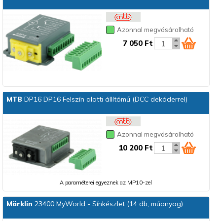
Azonnal megvásárolható
7 050 Ft
MTB
DP16 DP16 Felszín alatti állítómű (DCC dekóderrel)
Azonnal megvásárolható
10 200 Ft
A paraméterei egyeznek az MP10-zel
Märklin
23400 MyWorld - Sínkészlet (14 db, műanyag)