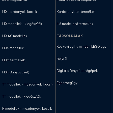
H0 mozdonyok, kocsik
Karácsonyi, téli termékek
H0 modellek - kiegészítők
Hó modellező termékek
H0 AC modellek
TÁRSOLDALAK
Kockavilag.hu minden LEGO egy
H0e modellek
helyről
H0m termékek
Digitális fényképezőgépek
H0f (Bányavasút)
Egészségügy
TT modellek - mozdonyok, kocsik
TT modellek - kiegészítők
N modellek - mozdonyok, kocsik