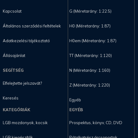
Kapcsolat
G (Méretarány: 1:22.5)
Általános szerződési feltételek
H0 (Méretarány: 1:87)
Adatkezelési tájékoztató
H0em (Méretarány: 1:87)
Állásajánlat
TT (Méretarány: 1:120)
SEGÍTSÉG
N (Méretarány: 1:160)
Elfelejtette jelszavát?
Z (Méretarány: 1:220)
Keresés
Egyéb
KATEGÓRIÁK
EGYÉB
LGB mozdonyok, kocsik
Prospektus, könyv, CD, DVD
LGB kiegészítők
Pótalkatrész árcsoportok