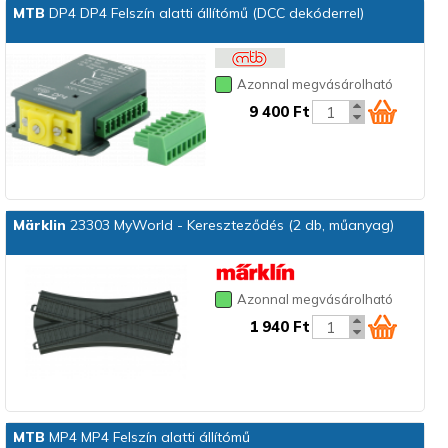
MTB
DP4 DP4 Felszín alatti állítómű (DCC dekóderrel)
Azonnal megvásárolható
9 400 Ft
Märklin
23303 MyWorld - Kereszteződés (2 db, műanyag)
Azonnal megvásárolható
1 940 Ft
MTB
MP4 MP4 Felszín alatti állítómű