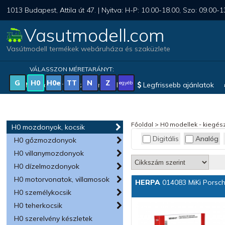
1013 Budapest, Attila út 47. | Nyitva: H-P: 10.00-18.00, Szo: 09.00-1
Vasutmodell.com
Vasútmodell termékek webáruháza és szaküzlete
VÁLASSZON MÉRETARÁNYT:
G
H0
H0e
TT
N
Z
egyéb
Magyar vonatkozású modellek
Legfrissebb ajánlatok
Főoldal
>
H0 modellek - kiegész
H0 mozdonyok, kocsik
Digitális
Analóg
H0 gőzmozdonyok
H0 villanymozdonyok
H0 dízelmozdonyok
H0 motorvonatok, villamosok
HERPA
014083 MiKi Porsc
H0 személykocsik
H0 teherkocsik
H0 szerelvény készletek