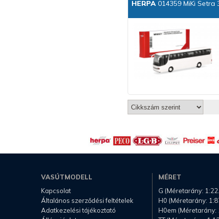
HERPA
014359 MiKi Setra 
VASÚTMODELL
MÉRET
Kapcsolat
G (Méretarány: 1:22
Általános szerződési feltételek
H0 (Méretarány: 1:8
Adatkezelési tájékoztató
H0em (Méretarány: 