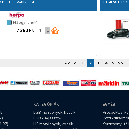
315 HDH weiß 1 St.
HERPA
01436
Előjegyezhető
7 350 Ft
<<
<
1
2
3
4
>
>>
KATEGÓRIÁK
EGYÉB
.5)
LGB mozdonyok, kocsik
Prospektus, k
7)
LGB kiegészítők
Pótalkatrész á
1:87)
H0 mozdonyok, kocsik
Karácsonyi, té