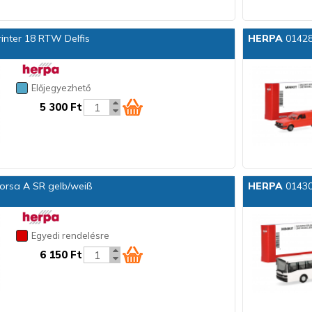
inter 18 RTW Delfis
HERPA
014281
Előjegyezhető
5 300 Ft
orsa A SR gelb/weiß
HERPA
014304
Egyedi rendelésre
6 150 Ft