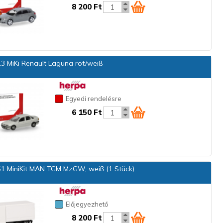
8 200 Ft
3 MiKi Renault Laguna rot/weiß
Egyedi rendelésre
6 150 Ft
1 MiniKit MAN TGM MzGW, weiß (1 Stück)
Előjegyezhető
8 200 Ft