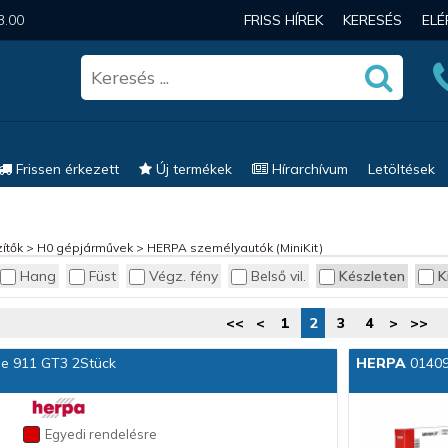
3.00
FRISS HÍREK
KERESÉS
EL
Frissen érkezett
Új termékek
Hírarchívum
Letöltések
ítők
>
H0 gépjárművek
>
HERPA személyautók (MiniKit)
Hang
Füst
Végz. fény
Belső vil.
Készleten
K
<<
<
1
2
3
4
>
>>
he 911 GT3 2Stück
HERPA
014090
Egyedi rendelésre