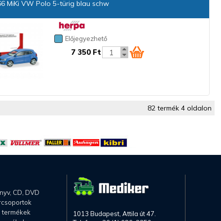
6 MiKi VW Polo 5-türig blau schw
Előjegyezhető
7 350 Ft
82 termék 4 oldalon
önyv, CD, DVD
rcsoportok
li termékek
1013 Budapest, Attila út 47.