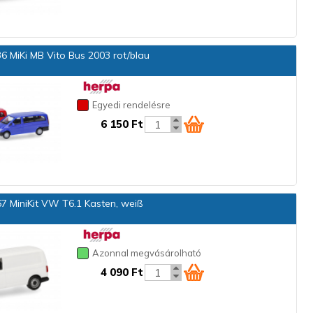
 MiKi MB Vito Bus 2003 rot/blau
Egyedi rendelésre
6 150 Ft
7 MiniKit VW T6.1 Kasten, weiß
Azonnal megvásárolható
4 090 Ft