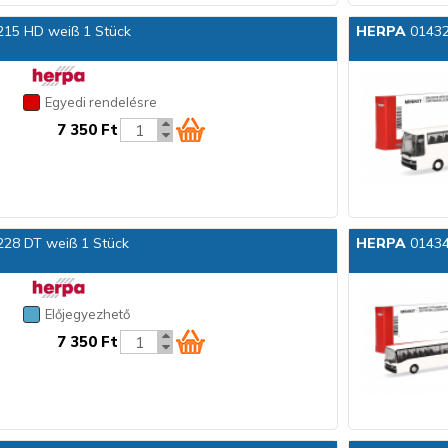
215 HD weiß 1 Stück
HERPA
014328
Egyedi rendelésre
7 350 Ft
228 DT weiß 1 Stück
HERPA
014342
Előjegyezhető
7 350 Ft