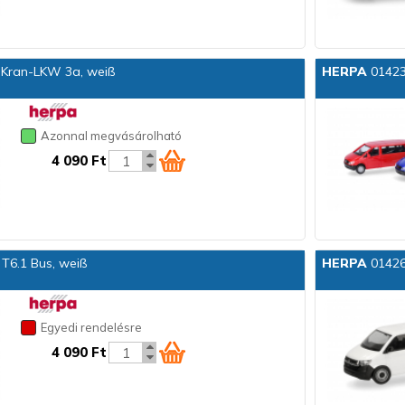
 Kran-LKW 3a, weiß
HERPA
014236
Azonnal megvásárolható
4 090 Ft
T6.1 Bus, weiß
HERPA
01426
Egyedi rendelésre
4 090 Ft