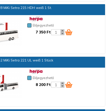
 MiKi Setra 215 HDH weiß 1 St.
Előjegyezhető
7 350 Ft
 MiKi Setra 221 UL weiß 1 Stück
Előjegyezhető
8 200 Ft