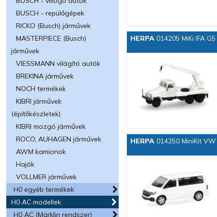
BUSCH - villogó autók
BUSCH - repülőgépek
RICKO (Busch) járművek
MASTERPIECE (Busch)
HERPA
014205 MiKi IFA G5
járművek
VIESSMANN világító autók
BREKINA járművek
NOCH termékek
KIBRI járművek
(építőkészletek)
KIBRI mozgó járművek
ROCO, AUHAGEN járművek
HERPA
014250 MiniKit VW 
AWM kamionok
Hajók
VOLLMER járművek
H0 egyéb termékek
H0 AC modellek
H0 AC (Märklin rendszer)