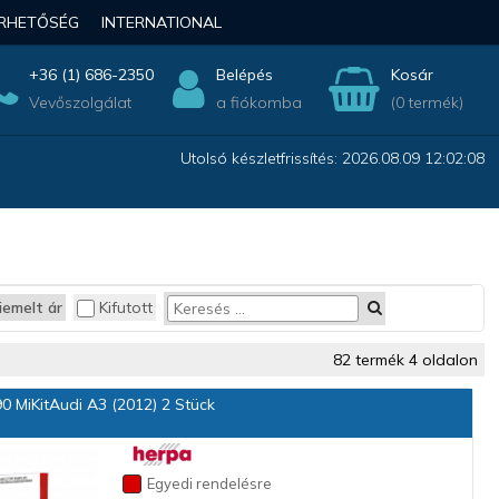
ÉRHETŐSÉG
INTERNATIONAL
+36 (1) 686-2350
Belépés
Kosár
Vevőszolgálat
a fiókomba
(0 termék)
Utolsó készletfrissítés: 2026.08.09 12:02:08
iemelt ár
Kifutott
82 termék 4 oldalon
 MiKitAudi A3 (2012) 2 Stück
Egyedi rendelésre