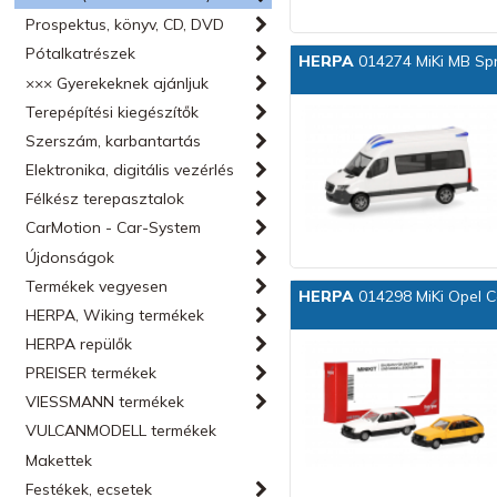
Prospektus, könyv, CD, DVD
Pótalkatrészek
HERPA
014274 MiKi MB Spr
××× Gyerekeknek ajánljuk
Terepépítési kiegészítők
Szerszám, karbantartás
Elektronika, digitális vezérlés
Félkész terepasztalok
CarMotion - Car-System
Újdonságok
Termékek vegyesen
HERPA
014298 MiKi Opel C
HERPA, Wiking termékek
HERPA repülők
PREISER termékek
VIESSMANN termékek
VULCANMODELL termékek
Makettek
Festékek, ecsetek