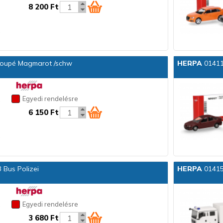
8 200 Ft
Coupé Magmarot /schw
HERPA
01411
Egyedi rendelésre
6 150 Ft
Bus Polizei
HERPA
01415
Egyedi rendelésre
3 680 Ft