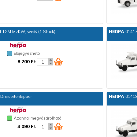
N TGM MzKW, weiß (1 Stück)
HERPA
01417
Előjegyezhető
8 200 Ft
Dreiseitenkipper
HERPA
01419
Azonnal megvásárolható
4 090 Ft