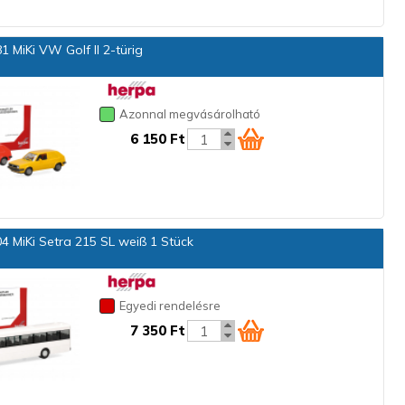
 MiKi VW Golf II 2-türig
Azonnal megvásárolható
6 150 Ft
 MiKi Setra 215 SL weiß 1 Stück
Egyedi rendelésre
7 350 Ft