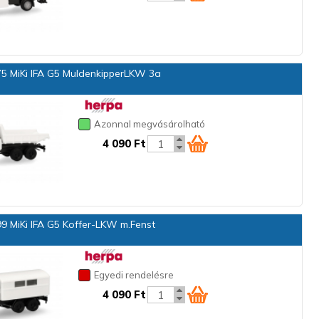
5 MiKi IFA G5 MuldenkipperLKW 3a
Azonnal megvásárolható
4 090 Ft
9 MiKi IFA G5 Koffer-LKW m.Fenst
Egyedi rendelésre
4 090 Ft