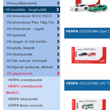
H0 kezdőkészletek
H0 modellek - kiegészítők
H0 sínrendszer ROCO PECO
H0 sínrendszer Piko Tillig Trix
H0 sínrendszer - egyéb
HERPA
014106 MiKi Opel 
H0 épületek
H0 alagút, út, híd, kerítés
H0 jelzők, lámpák
H0 felsővezeték
H0 fák, bokrok, növények
H0 figurák (emberek, állatok)
H0 gépjárművek
HERPA személyautók
HERPA
014120 MiKi VW T3 
HERPA személyautók
(MiniKit)
HERPA teherautók
HERPA Basic sorozat