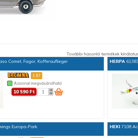
További hasonló termékek kínálatu
o Comet, Fagor, Kofferauflieger
HERPA
61383
1:87
Azonnal megvásárolható
10 590 Ft
ings Europa-Park
HEKI
7108 Ac