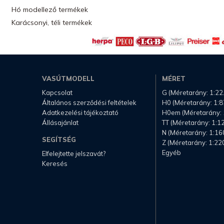
Hó modellező termékek
Karácsonyi, téli termékek
VASÚTMODELL
MÉRET
Kapcsolat
G (Méretarány: 1:22
Általános szerződési feltételek
H0 (Méretarány: 1:8
Adatkezelési tájékoztató
H0em (Méretarány: 
Állásajánlat
TT (Méretarány: 1:1
N (Méretarány: 1:16
SEGÍTSÉG
Z (Méretarány: 1:22
Egyéb
Elfelejtette jelszavát?
Keresés