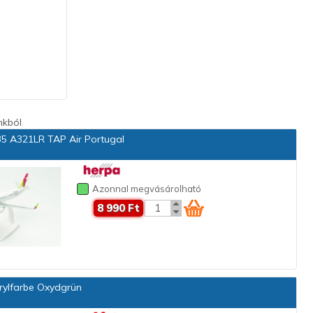
nkból
5 A321LR TAP Air Portugal
Azonnal megvásárolható
8 990 Ft
rylfarbe Oxydgrün