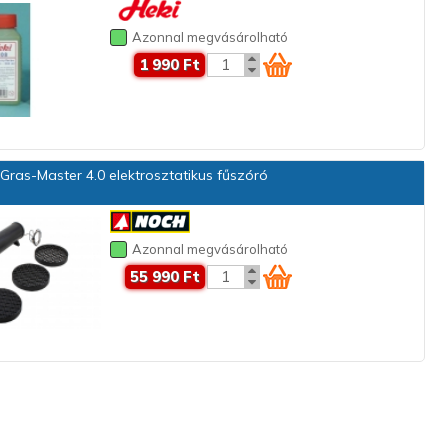
Azonnal megvásárolható
1 990 Ft
ras-Master 4.0 elektrosztatikus fűszóró
Azonnal megvásárolható
55 990 Ft