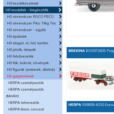
H0 kezdőkészletek
H0 modellek - kiegészítők
H0 sínrendszer ROCO PECO
H0 sínrendszer Piko Tillig Trix
H0 sínrendszer - egyéb
H0 épületek
H0 alagút, út, híd, kerítés
H0 jelzők, lámpák
BREKINA
BOS87260S Pegas
H0 felsővezeték
H0 fák, bokrok, növények
H0 figurák (emberek, állatok)
H0 gépjárművek
HERPA személyautók
HERPA személyautók
(MiniKit)
HERPA teherautók
HERPA
558808 A320 Eurow
HERPA Basic sorozat