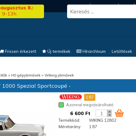
3.00
FRISS HÍREK
KERESÉS
EL
 augusztus 8.:
9-13h
Frissen érkezett
Új termékek
Hírarchívum
Letöltések
ítők
>
H0 gépjárművek
>
Wiking járművek
000 Spezial Sportcoupé -
1:87
Azonnal megvásárolható
6 600 Ft
Termékkód:
WIKING 12802
Méretarány:
1:87