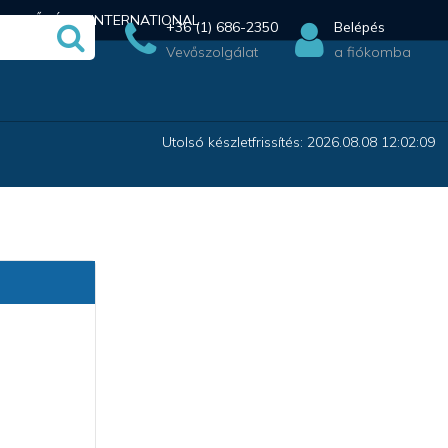
ÉRHETŐSÉG
INTERNATIONAL
+36 (1) 686-2350
Belépés
Vevőszolgálat
a fiókomba
Utolsó készletfrissítés: 2026.08.08 12:02:09