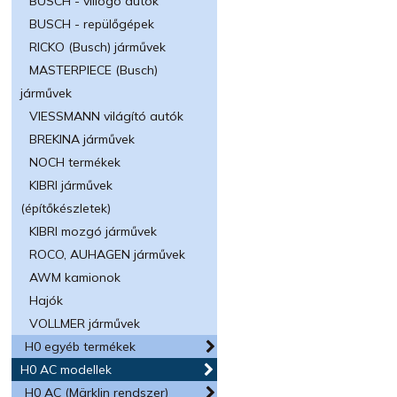
BUSCH - villogó autók
BUSCH - repülőgépek
RICKO (Busch) járművek
MASTERPIECE (Busch)
járművek
VIESSMANN világító autók
BREKINA járművek
NOCH termékek
KIBRI járművek
(építőkészletek)
KIBRI mozgó járművek
ROCO, AUHAGEN járművek
AWM kamionok
Hajók
VOLLMER járművek
H0 egyéb termékek
H0 AC modellek
H0 AC (Märklin rendszer)