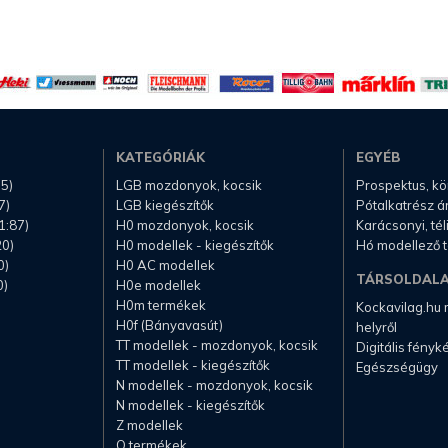
KATEGÓRIÁK
EGYÉB
.5)
LGB mozdonyok, kocsik
Prospektus, k
7)
LGB kiegészítők
Pótalkatrész á
1:87)
H0 mozdonyok, kocsik
Karácsonyi, té
20)
H0 modellek - kiegészítők
Hó modellező 
0)
H0 AC modellek
TÁRSOLDAL
0)
H0e modellek
H0m termékek
Kockavilag.hu
H0f (Bányavasút)
helyről
TT modellek - mozdonyok, kocsik
Digitális fény
TT modellek - kiegészítők
Egészségügy
N modellek - mozdonyok, kocsik
N modellek - kiegészítők
Z modellek
O termékek