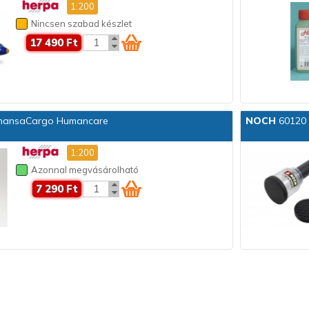
1:200
Nincsen szabad készlet
17 490 Ft
thansaCargo Humancare
NOCH
60120 G
1:200
Azonnal megvásárolható
7 290 Ft