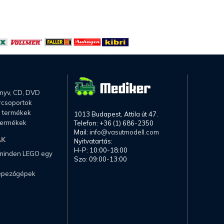
önyv, CD, DVD
rcsoportok
li termékek
1013 Budapest, Attila út 47.
termékek
Telefon: +36 (1) 686-2350
Mail:
info@vasutmodell.com
AK
Nyitvatartás:
H-P: 10:00-18:00
 minden LEGO egy
Szo: 09:00-13:00
képezőgépek