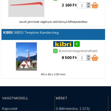
2 160 Ft
vasúti járművek vágányra való könnyű felhelyezéséhez
KIBRI
36815 Templom Kandersteg
Azonnal megvásárolható
8 500 Ft
80 x 60 x 100 mm
VASÚTMODELL
MÉRET
Kapcsolat
G (Méretarány: 1:22.5)