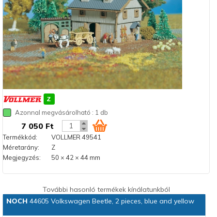
Azonnal megvásárolható : 1 db
7 050 Ft
Termékkód:
VOLLMER 49541
Méretarány:
Z
Megjegyzés:
50 × 42 × 44 mm
További hasonló termékek kínálatunkból
NOCH
44605 Volkswagen Beetle, 2 pieces, blue and yellow