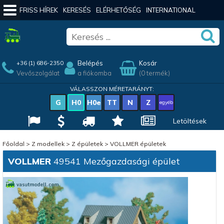
FRISS HÍREK
KERESÉS
ELÉRHETŐSÉG
INTERNATIONAL
Belépés
Kosár
+36 (1) 686-2350
Vevőszolgálat
a fiókomba
(0 termék)
VÁLASSZON MÉRETARÁNYT:
G
H0
H0e
TT
N
Z
egyéb
Letöltések
Főoldal
>
Z modellek
>
Z épületek
>
VOLLMER épületek
VOLLMER
49541 Mezőgazdasági épület