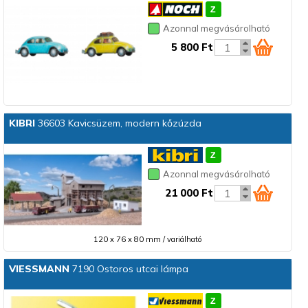
Azonnal megvásárolható
5 800 Ft
KIBRI
36603 Kavicsüzem, modern kőzúzda
Azonnal megvásárolható
21 000 Ft
120 x 76 x 80 mm / variálható
VIESSMANN
7190 Ostoros utcai lámpa