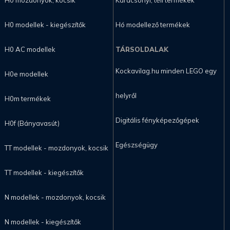
H0 modellek - kiegészítők
Hó modellező termékek
H0 AC modellek
TÁRSOLDALAK
Kockavilag.hu minden LEGO egy
H0e modellek
helyről
H0m termékek
Digitális fényképezőgépek
H0f (Bányavasút)
Egészségügy
TT modellek - mozdonyok, kocsik
TT modellek - kiegészítők
N modellek - mozdonyok, kocsik
N modellek - kiegészítők