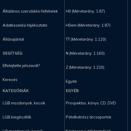
Általános szerződési feltételek
H0 (Méretarány: 1:87)
Adatkezelési tájékoztató
H0em (Méretarány: 1:87)
Állásajánlat
TT (Méretarány: 1:120)
SEGÍTSÉG
N (Méretarány: 1:160)
Elfelejtette jelszavát?
Z (Méretarány: 1:220)
Keresés
Egyéb
KATEGÓRIÁK
EGYÉB
LGB mozdonyok, kocsik
Prospektus, könyv, CD, DVD
LGB kiegészítők
Pótalkatrész árcsoportok
H0 mozdonyok, kocsik
Karácsonyi, téli termékek