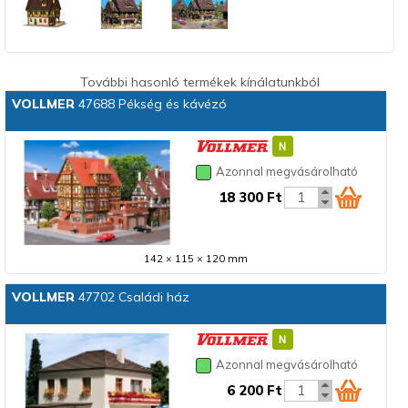
További hasonló termékek kínálatunkból
VOLLMER
47688 Pékség és kávézó
Azonnal megvásárolható
18 300 Ft
142 × 115 × 120 mm
VOLLMER
47702 Családi ház
Azonnal megvásárolható
6 200 Ft