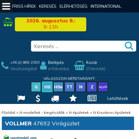
FRISS HÍREK
KERESÉS
ELÉRHETŐSÉG
INTERNATIONAL
2026. augusztus 8.:
9-13h
Belépés
Kosár
+36 (1) 686-2350
Vevőszolgálat
a fiókomba
(0 termék)
VÁLASSZON MÉRETARÁNYT:
G
H0
H0e
TT
N
Z
egyéb
Letöltések
Főoldal
>
N modellek - kiegészítők
>
N épületek
>
N Kisvárosi épületek
VOLLMER
47692 Virágüzlet