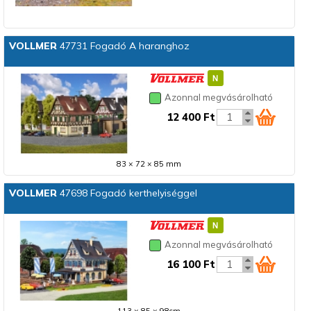
VOLLMER
47731 Fogadó A haranghoz
Azonnal megvásárolható
12 400 Ft
83 × 72 × 85 mm
VOLLMER
47698 Fogadó kerthelyiséggel
Azonnal megvásárolható
16 100 Ft
113 × 85 × 98cm