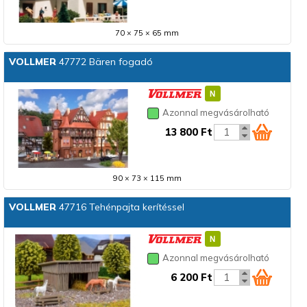
70 × 75 × 65 mm
VOLLMER
47772 Bären fogadó
Azonnal megvásárolható
13 800 Ft
90 × 73 × 115 mm
VOLLMER
47716 Tehénpajta kerítéssel
Azonnal megvásárolható
6 200 Ft