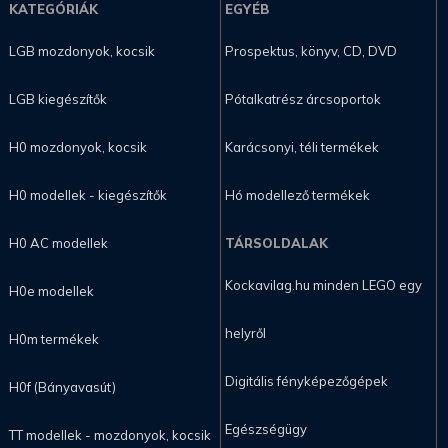
KATEGÓRIÁK
EGYÉB
LGB mozdonyok, kocsik
Prospektus, könyv, CD, DVD
LGB kiegészítők
Pótalkatrész árcsoportok
H0 mozdonyok, kocsik
Karácsonyi, téli termékek
H0 modellek - kiegészítők
Hó modellező termékek
H0 AC modellek
TÁRSOLDALAK
Kockavilag.hu minden LEGO egy
H0e modellek
helyről
H0m termékek
Digitális fényképezőgépek
H0f (Bányavasút)
Egészségügy
TT modellek - mozdonyok, kocsik