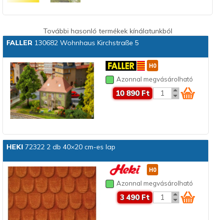
További hasonló termékek kínálatunkból
FALLER
130682 Wohnhaus Kirchstraße 5
Azonnal megvásárolható
10 890 Ft
HEKI
72322 2 db 40×20 cm-es lap
Azonnal megvásárolható
3 490 Ft