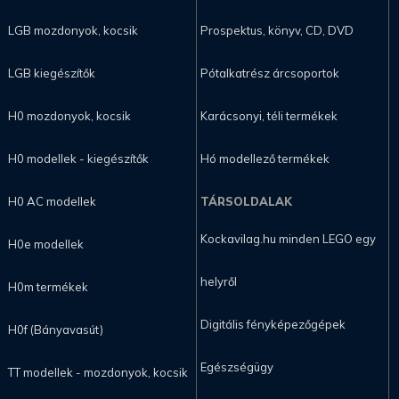
LGB mozdonyok, kocsik
Prospektus, könyv, CD, DVD
LGB kiegészítők
Pótalkatrész árcsoportok
H0 mozdonyok, kocsik
Karácsonyi, téli termékek
H0 modellek - kiegészítők
Hó modellező termékek
H0 AC modellek
TÁRSOLDALAK
Kockavilag.hu minden LEGO egy
H0e modellek
helyről
H0m termékek
Digitális fényképezőgépek
H0f (Bányavasút)
Egészségügy
TT modellek - mozdonyok, kocsik