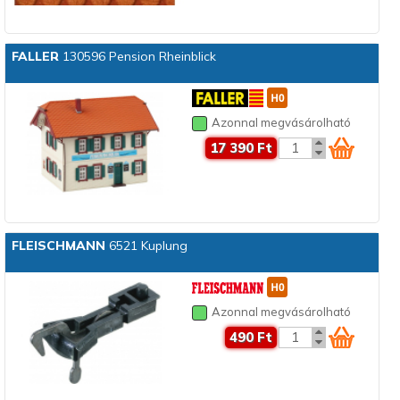
FALLER
130596 Pension Rheinblick
Azonnal megvásárolható
17 390 Ft
FLEISCHMANN
6521 Kuplung
Azonnal megvásárolható
490 Ft