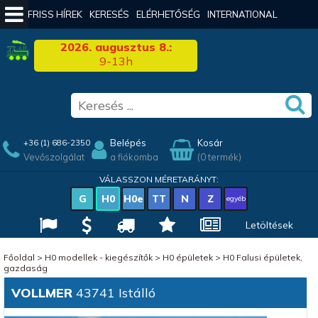
FRISS HÍREK
KERESÉS
ELÉRHETŐSÉG
INTERNATIONAL
2026. augusztus 8.:
9-13h
Belépés
Kosár
+36 (1) 686-2350
Vevőszolgálat
a fiókomba
(0 termék)
VÁLASSZON MÉRETARÁNYT:
G
H0
H0e
TT
N
Z
egyéb
Letöltések
Főoldal
>
H0 modellek - kiegészítők
>
H0 épületek
>
H0 Falusi épületek,
gazdaság
VOLLMER
43741 Istálló