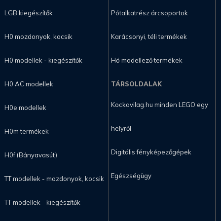
LGB kiegészítők
Pótalkatrész árcsoportok
H0 mozdonyok, kocsik
Karácsonyi, téli termékek
H0 modellek - kiegészítők
Hó modellező termékek
H0 AC modellek
TÁRSOLDALAK
Kockavilag.hu minden LEGO egy
H0e modellek
helyről
H0m termékek
Digitális fényképezőgépek
H0f (Bányavasút)
Egészségügy
TT modellek - mozdonyok, kocsik
TT modellek - kiegészítők