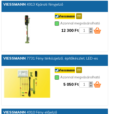
VIESSMANN
4913 Kijárati fényjelző
Azonnal megvásárolható
12 300 Ft
VIESSMANN
7731 Fény térközjelző, építőkészlet, LED-es
Azonnal megvásárolható
5 050 Ft
VIESSMANN
4910 Fény előjelző