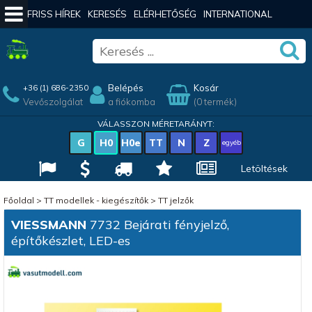
FRISS HÍREK
KERESÉS
ELÉRHETŐSÉG
INTERNATIONAL
Belépés
Kosár
+36 (1) 686-2350
Vevőszolgálat
a fiókomba
(0 termék)
VÁLASSZON MÉRETARÁNYT:
G
H0
H0e
TT
N
Z
egyéb
Letöltések
Főoldal
>
TT modellek - kiegészítők
>
TT jelzők
VIESSMANN
7732 Bejárati fényjelző,
építőkészlet, LED-es