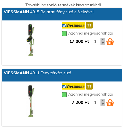
További hasonló termékek kínálatunkból
VIESSMANN
4915 Bejárati fényjelző előjelzővel
Azonnal megvásárolható
17 000 Ft
VIESSMANN
4911 Fény térközjelző
Azonnal megvásárolható
7 200 Ft