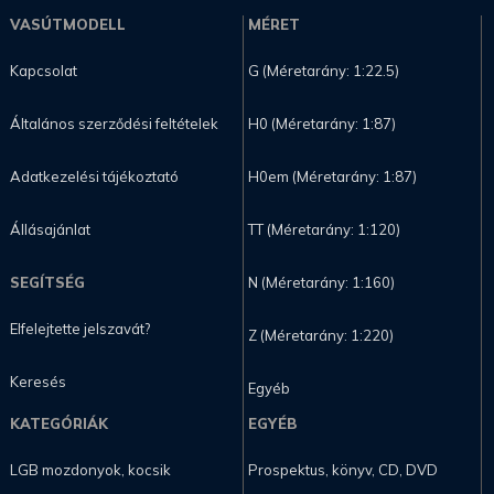
VASÚTMODELL
MÉRET
Kapcsolat
G (Méretarány: 1:22.5)
Általános szerződési feltételek
H0 (Méretarány: 1:87)
Adatkezelési tájékoztató
H0em (Méretarány: 1:87)
Állásajánlat
TT (Méretarány: 1:120)
SEGÍTSÉG
N (Méretarány: 1:160)
Elfelejtette jelszavát?
Z (Méretarány: 1:220)
Keresés
Egyéb
KATEGÓRIÁK
EGYÉB
LGB mozdonyok, kocsik
Prospektus, könyv, CD, DVD