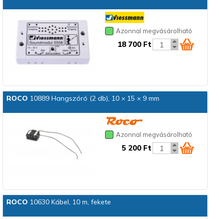
Azonnal megvásárolható
18 700 Ft
ROCO
10889 Hangszóró (2 db), 10 × 15 × 9 mm
Azonnal megvásárolható
5 200 Ft
ROCO
10630 Kábel, 10 m, fekete