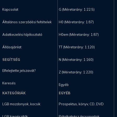
Kapcsolat
G (Méretarány: 1:22.5)
Általános szerződési feltételek
H0 (Méretarány: 1:87)
Adatkezelési tájékoztató
H0em (Méretarány: 1:87)
Állásajánlat
TT (Méretarány: 1:120)
SEGÍTSÉG
N (Méretarány: 1:160)
Elfelejtette jelszavát?
Z (Méretarány: 1:220)
Keresés
Egyéb
KATEGÓRIÁK
EGYÉB
LGB mozdonyok, kocsik
Prospektus, könyv, CD, DVD
LGB kiegészítők
Pótalkatrész árcsoportok