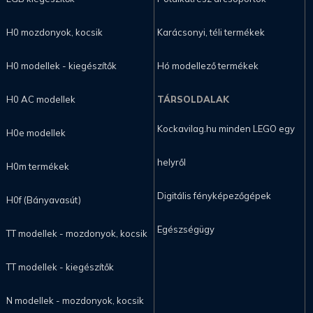
H0 mozdonyok, kocsik
Karácsonyi, téli termékek
H0 modellek - kiegészítők
Hó modellező termékek
H0 AC modellek
TÁRSOLDALAK
Kockavilag.hu minden LEGO egy
H0e modellek
helyről
H0m termékek
Digitális fényképezőgépek
H0f (Bányavasút)
Egészségügy
TT modellek - mozdonyok, kocsik
TT modellek - kiegészítők
N modellek - mozdonyok, kocsik