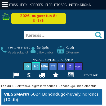
FRISS HÍREK
KERESÉS
ELÉRHETŐSÉG
INTERNATIONAL
2026. augusztus 8.:
9-13h
Belépés
Kosár
+36 (1) 686-2350
Vevőszolgálat
a fiókomba
(0 termék)
VÁLASSZON MÉRETARÁNYT:
G
H0
H0e
TT
N
Z
egyéb
Letöltések
Főoldal
>
Elektronika, digitális vezérlés
>
Banándugó, kábelelosztás
VIESSMANN
6884 Banándugó-hüvely, narancs
(10 db)