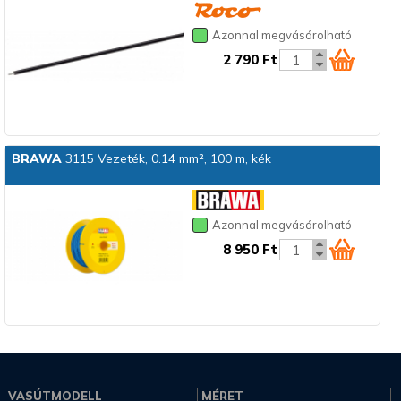
Azonnal megvásárolható
2 790 Ft
BRAWA
3115 Vezeték, 0.14 mm², 100 m, kék
Azonnal megvásárolható
8 950 Ft
VASÚTMODELL
MÉRET