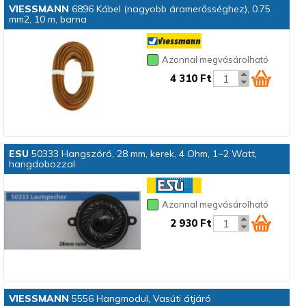
VIESSMANN
6896 Kábel (nagyobb áramerősséghez), 0.75
mm2, 10 m, barna
Azonnal megvásárolható
4 310 Ft
ESU
50333 Hangszóró, 28 mm, kerek, 4 Ohm, 1~2 Watt,
hangdobozzal
Azonnal megvásárolható
2 930 Ft
VIESSMANN
5556 Hangmodul, Vasúti átjáró