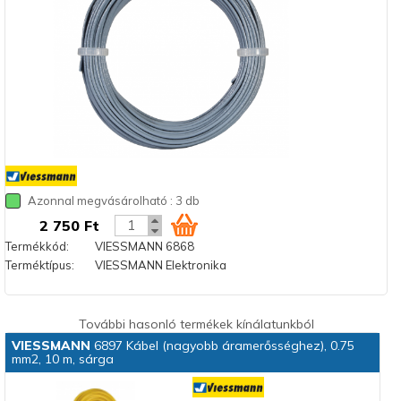
Azonnal megvásárolható : 3 db
2 750 Ft
Termékkód:
VIESSMANN 6868
Terméktípus:
VIESSMANN Elektronika
További hasonló termékek kínálatunkból
VIESSMANN
6897 Kábel (nagyobb áramerősséghez), 0.75
mm2, 10 m, sárga