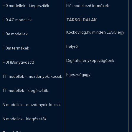
H0 modellek - kiegészítők
Hó modellező termékek
H0 AC modellek
TÁRSOLDALAK
Kockavilag.hu minden LEGO egy
H0e modellek
helyről
H0m termékek
Digitális fényképezőgépek
H0f (Bányavasút)
Egészségügy
TT modellek - mozdonyok, kocsik
TT modellek - kiegészítők
N modellek - mozdonyok, kocsik
N modellek - kiegészítők