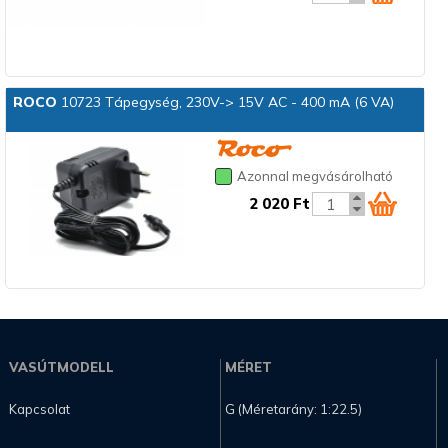
ROCO
10723 Tápegység, 230V-> 15V AC - 400 mA (6 VA)
Azonnal megvásárolható
2 020 Ft
VASÚTMODELL
MÉRET
Kapcsolat
G (Méretarány: 1:22.5)