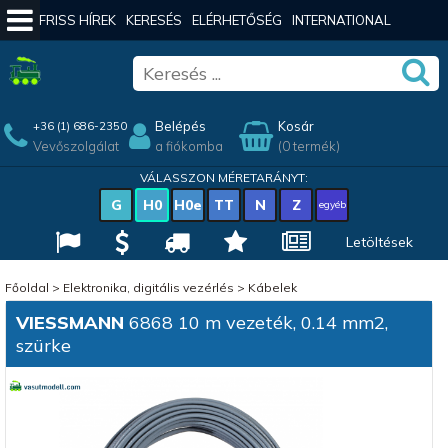
FRISS HÍREK
KERESÉS
ELÉRHETŐSÉG
INTERNATIONAL
Belépés
Kosár
+36 (1) 686-2350
Vevőszolgálat
a fiókomba
(0 termék)
VÁLASSZON MÉRETARÁNYT:
G
H0
H0e
TT
N
Z
egyéb
Letöltések
Főoldal
>
Elektronika, digitális vezérlés
>
Kábelek
VIESSMANN
6868 10 m vezeték, 0.14 mm2,
szürke