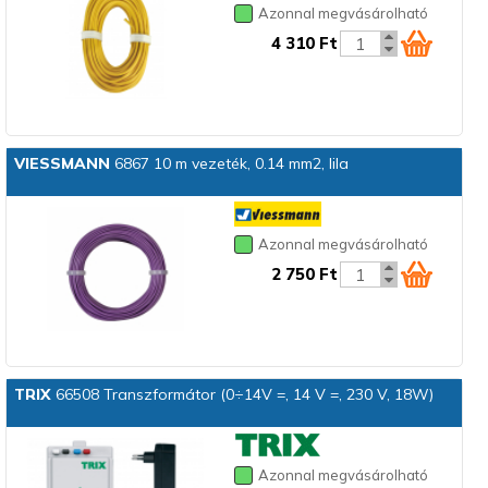
Azonnal megvásárolható
4 310 Ft
VIESSMANN
6867 10 m vezeték, 0.14 mm2, lila
Azonnal megvásárolható
2 750 Ft
TRIX
66508 Transzformátor (0÷14V =, 14 V =, 230 V, 18W)
Azonnal megvásárolható