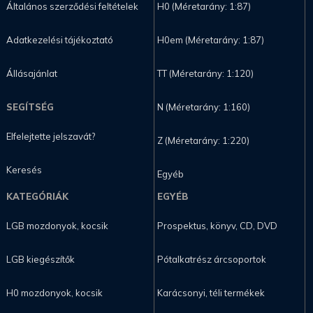
Általános szerződési feltételek
H0 (Méretarány: 1:87)
Adatkezelési tájékoztató
H0em (Méretarány: 1:87)
Állásajánlat
TT (Méretarány: 1:120)
SEGÍTSÉG
N (Méretarány: 1:160)
Elfelejtette jelszavát?
Z (Méretarány: 1:220)
Keresés
Egyéb
KATEGÓRIÁK
EGYÉB
LGB mozdonyok, kocsik
Prospektus, könyv, CD, DVD
LGB kiegészítők
Pótalkatrész árcsoportok
H0 mozdonyok, kocsik
Karácsonyi, téli termékek