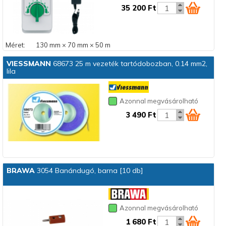
35 200 Ft
Méret:
130 mm × 70 mm × 50 m
VIESSMANN
68673 25 m vezeték tartódobozban, 0.14 mm2,
lila
Azonnal megvásárolható
3 490 Ft
BRAWA
3054 Banándugó, barna [10 db]
Azonnal megvásárolható
1 680 Ft