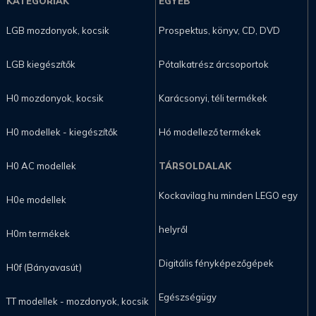
KATEGÓRIÁK
EGYÉB
LGB mozdonyok, kocsik
Prospektus, könyv, CD, DVD
LGB kiegészítők
Pótalkatrész árcsoportok
H0 mozdonyok, kocsik
Karácsonyi, téli termékek
H0 modellek - kiegészítők
Hó modellező termékek
H0 AC modellek
TÁRSOLDALAK
Kockavilag.hu minden LEGO egy
H0e modellek
helyről
H0m termékek
Digitális fényképezőgépek
H0f (Bányavasút)
Egészségügy
TT modellek - mozdonyok, kocsik