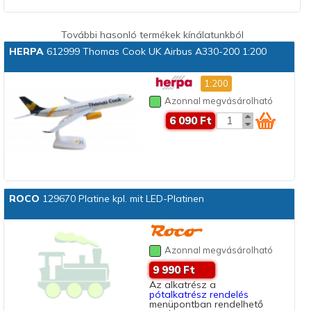
További hasonló termékek kínálatunkból
HERPA
612999 Thomas Cook UK Airbus A330-200 1:200
1:200
Azonnal megvásárolható
6 090 Ft
ROCO
129670 Platine kpl. mit LED-Platinen
Azonnal megvásárolható
9 990 Ft
Az alkatrész a
pótalkatrész rendelés
menüpontban rendelhető