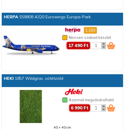
HERPA
558808 A320 Eurowings Europa-Park
1:200
Nincsen szabad készlet
17 490 Ft
HEKI
1857 Wildgras, sötétzöld
Azonnal megvásárolható
6 990 Ft
40 × 40 cm