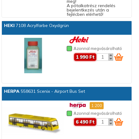
meg!
A pótalkatrész rendelés
bejelentkezés után a
fejlécben elérhető!
HEKI
7108 Acrylfarbe Oxydgrün
Azonnal megvásárolható
1 990 Ft
HERPA
558631 Scenix - Airport Bus Set
1:200
Azonnal megvásárolható
6 490 Ft