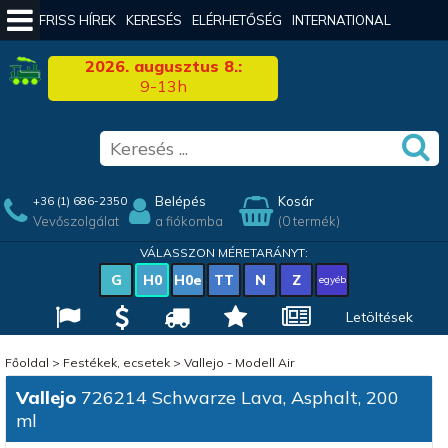
FRISS HÍREK
KERESÉS
ELÉRHETŐSÉG
INTERNATIONAL
2026. augusztus 8.:
9-13h
Belépés
Kosár
+36 (1) 686-2350
Vevőszolgálat
a fiókomba
(0 termék)
VÁLASSZON MÉRETARÁNYT:
G
H0
H0e
TT
N
Z
egyéb
Letöltések
Főoldal
>
Festékek, ecsetek
>
Vallejo - Modell Air
Vallejo
726214 Schwarze Lava, Asphalt, 200
ml