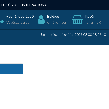
ÉRHETŐSÉG
INTERNATIONAL
+36 (1) 686-2350
Belépés
Kosár
Vevőszolgálat
a fiókomba
(0 termék)
Utolsó készletfrissítés: 2026.08.06 18:02:10