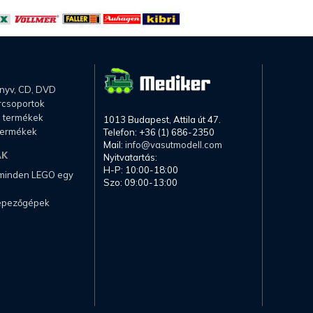
önyv, CD, DVD
rcsoportok
li termékek
1013 Budapest, Attila út 47.
termékek
Telefon: +36 (1) 686-2350
Mail:
info@vasutmodell.com
AK
Nyitvatartás:
H-P: 10:00-18:00
 minden LEGO egy
Szo: 09:00-13:00
képezőgépek