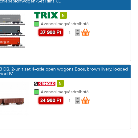
chiebeplanwagen-Set Rilns CD
Azonnal megvásárolható
37 990 Ft
 DB, 2-unit set 4-axle open wagons Eaos, brown livery, loaded
riod IV
Azonnal megvásárolható
24 990 Ft