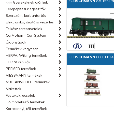
FLEISCHMANN
830156 Pa
××× Gyerekeknek ajánljuk
Terepépítési kiegészítők
Szerszám, karbantartás
Elektronika, digitális vezérlés
Félkész terepasztalok
CarMotion - Car-System
Újdonságok
Termékek vegyesen
HERPA, Wiking termékek
FLEISCHMANN
6660119 4-
HERPA repülők
PREISER termékek
VIESSMANN termékek
VULCANMODELL termékek
Makettek
Festékek, ecsetek
Hó modellező termékek
Karácsonyi, téli termékek