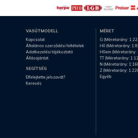
VASÚTMODELL
MÉRET
Kapcsolat
G (Méretarány: 1:22
Általános szerződési feltételek
H0 (Méretarány: 1:8
Adatkezelési tájékoztató
H0em (Méretarány: 
Állásajánlat
TT (Méretarány: 1:1
N (Méretarány: 1:16
SEGÍTSÉG
Z (Méretarány: 1:22
Egyéb
Elfelejtette jelszavát?
Keresés