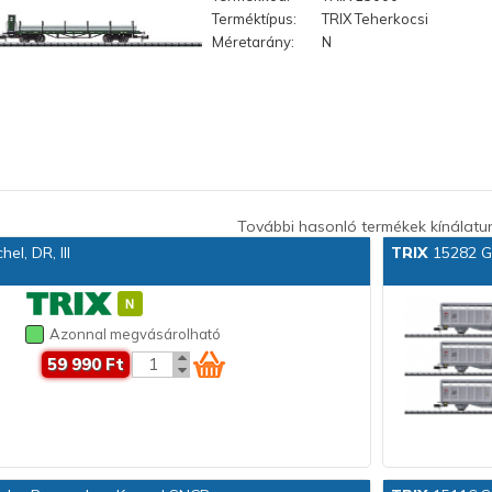
Terméktípus:
TRIX Teherkocsi
Méretarány:
N
További hasonló termékek kínálatu
l, DR, III
TRIX
15282 G
Azonnal megvásárolható
59 990 Ft