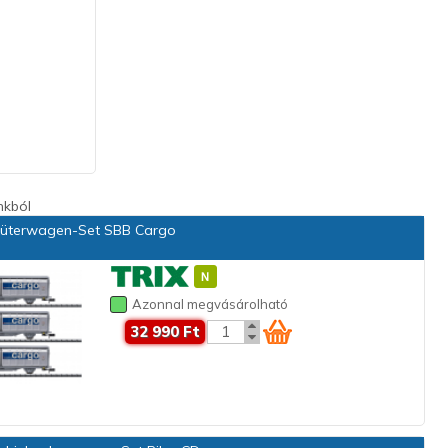
nkból
üterwagen-Set SBB Cargo
Azonnal megvásárolható
32 990 Ft