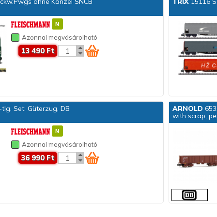
ckw.Pwgs ohne Kanzel SNCB
TRIX
15116 S
Azonnal megvásárolható
13 490 Ft
tlg. Set: Güterzug, DB
ARNOLD
6533
with scrap, pe
Azonnal megvásárolható
36 990 Ft