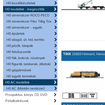
H0 kezdőkészletek
H0 modellek - kiegészítők
H0 sínrendszer ROCO PECO
H0 sínrendszer Piko Tillig Trix
H0 sínrendszer - egyéb
H0 épületek
H0 alagút, út, híd, kerítés
H0 jelzők, lámpák
H0 felsővezeték
TRIX
15820 Hómaró, Hensche
H0 fák, bokrok, növények
H0 figurák (emberek, állatok)
H0 gépjárművek
H0 egyéb termékek
H0 AC modellek
H0 AC (Märklin rendszer)
Prospektus, könyv, CD, DVD
Pótalkatrészek