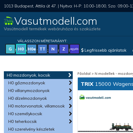
1013 Budapest, Attila út 47. | Nyitva: H-P: 10.00-18.00, Szo: 09.00-1
Vasutmodell.com
Vasútmodell termékek webáruháza és szaküzlete
VÁLASSZON MÉRETARÁNYT:
G
H0
H0e
TT
N
Z
egyéb
Magyar vonatkozású modellek
Legfrissebb ajánlatok
Főoldal
>
N modellek - mozdony
H0 mozdonyok, kocsik
H0 gőzmozdonyok
TRIX
15000 Wagense
H0 villanymozdonyok
H0 dízelmozdonyok
H0 motorvonatok, villamosok
H0 személykocsik
H0 teherkocsik
H0 szerelvény készletek