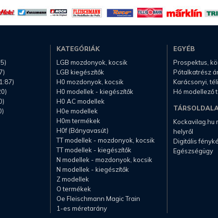
KATEGÓRIÁK
EGYÉB
.5)
LGB mozdonyok, kocsik
Prospektus, k
7)
LGB kiegészítők
Pótalkatrész á
1:87)
H0 mozdonyok, kocsik
Karácsonyi, té
20)
H0 modellek - kiegészítők
Hó modellező 
0)
H0 AC modellek
TÁRSOLDAL
0)
H0e modellek
H0m termékek
Kockavilag.hu
H0f (Bányavasút)
helyről
TT modellek - mozdonyok, kocsik
Digitális fény
TT modellek - kiegészítők
Egészségügy
N modellek - mozdonyok, kocsik
N modellek - kiegészítők
Z modellek
O termékek
Oe Fleischmann Magic Train
1-es méretarány