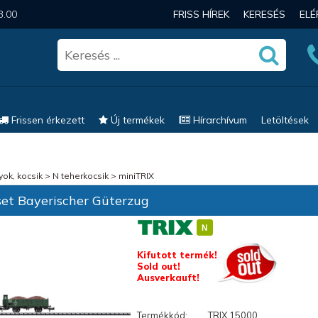
3.00
FRISS HÍREK
KERESÉS
EL
Frissen érkezett
Új termékek
Hírarchívum
Letöltések
ok, kocsik
>
N teherkocsik
>
miniTRIX
t Bayerischer Güterzug
Kifutott termék!
Sold out!
Ausverkauft!
Termékkód:
TRIX 15000