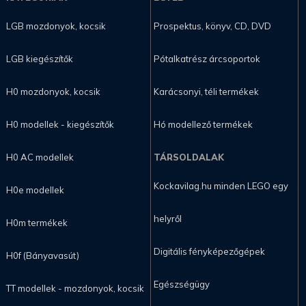
LGB mozdonyok, kocsik
Prospektus, könyv, CD, DVD
LGB kiegészítők
Pótalkatrész árcsoportok
H0 mozdonyok, kocsik
Karácsonyi, téli termékek
H0 modellek - kiegészítők
Hó modellező termékek
H0 AC modellek
TÁRSOLDALAK
Kockavilag.hu minden LEGO egy
H0e modellek
helyről
H0m termékek
Digitális fényképezőgépek
H0f (Bányavasút)
Egészségügy
TT modellek - mozdonyok, kocsik