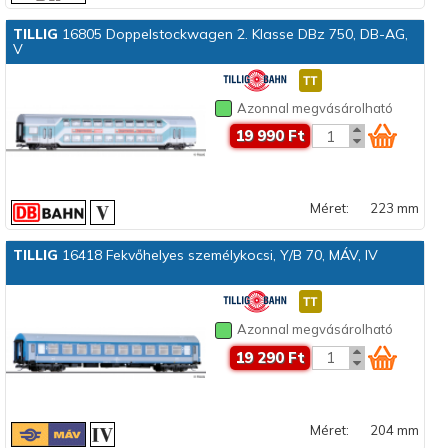
TILLIG
16805 Doppelstockwagen 2. Klasse DBz 750, DB-AG,
V
Azonnal megvásárolható
19 990 Ft
Méret:
223 mm
TILLIG
16418 Fekvőhelyes személykocsi, Y/B 70, MÁV, IV
Azonnal megvásárolható
19 290 Ft
Méret:
204 mm