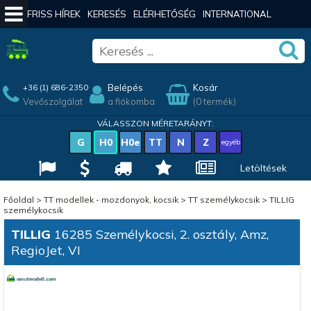
FRISS HÍREK
KERESÉS
ELÉRHETŐSÉG
INTERNATIONAL
Belépés
Kosár
+36 (1) 686-2350
Vevőszolgálat
a fiókomba
(0 termék)
VÁLASSZON MÉRETARÁNYT:
G
H0
H0e
TT
N
Z
egyéb
Letöltések
Főoldal
>
TT modellek - mozdonyok, kocsik
>
TT személykocsik
>
TILLIG
személykocsik
TILLIG
16285 Személykocsi, 2. osztály, Amz,
RegioJet, VI