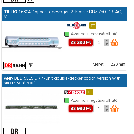
TILLIG
16804 Doppelstockwagen 2. Klasse DBz 750, DB-AG,
V
Azonnal megvásárolható
22 290 Ft
Méret:
223 mm
ARNOLD
9519 DR 4-unit double-decker coach version with
six air-vent roof
Azonnal megvásárolható
82 990 Ft