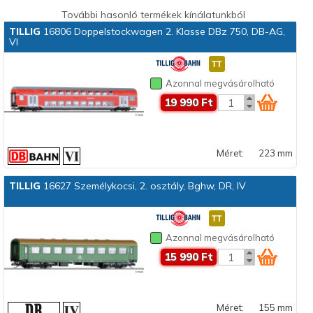
További hasonló termékek kínálatunkból
TILLIG
16806 Doppelstockwagen 2. Klasse DBz 750, DB-AG,
VI
Azonnal megvásárolható
19 990 Ft
Méret:
223 mm
TILLIG
16627 Személykocsi, 2. osztály, Bghw, DR, IV
Azonnal megvásárolható
15 990 Ft
Méret:
155 mm