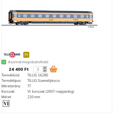
Azonnal megvásárolható
24 400 Ft
Termékkód:
TILLIG 16285
Terméktípus:
TILLIG Személykocsi
Méretarány:
TT
Korszak:
VI. korszak (2007-napjainkig)
Méret:
220 mm