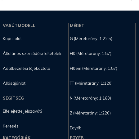
VASÚTMODELL
MÉRET
Kapcsolat
G (Méretarány: 1:22.5)
Általános szerződési feltételek
H0 (Méretarány: 1:87)
Adatkezelési tájékoztató
H0em (Méretarány: 1:87)
Állásajánlat
TT (Méretarány: 1:120)
SEGÍTSÉG
N (Méretarány: 1:160)
Elfelejtette jelszavát?
Z (Méretarány: 1:220)
Keresés
Egyéb
KATEGÓRIÁK
EGYÉB