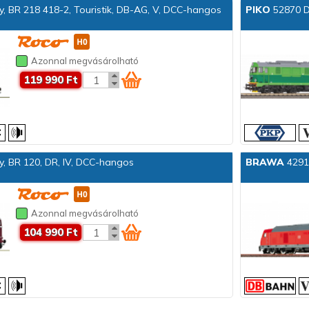
 BR 218 418-2, Touristik, DB-AG, V, DCC-hangos
PIKO
52870 D
Azonnal megvásárolható
119 990 Ft
, BR 120, DR, IV, DCC-hangos
BRAWA
4291
Azonnal megvásárolható
104 990 Ft