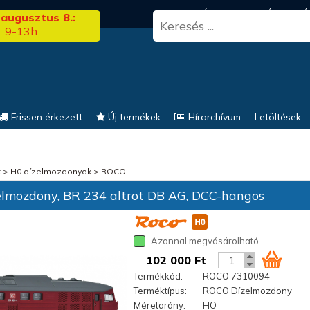
3.00
FRISS HÍREK
KERESÉS
EL
 augusztus 8.:
9-13h
Frissen érkezett
Új termékek
Hírarchívum
Letöltések
k
>
H0 dízelmozdonyok
>
ROCO
lmozdony, BR 234 altrot DB AG, DCC-hangos
Azonnal megvásárolható
102 000 Ft
Termékkód:
ROCO 7310094
Terméktípus:
ROCO Dízelmozdony
Méretarány:
HO