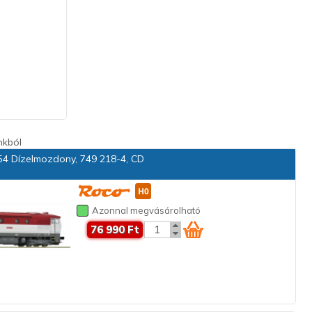
nkból
4 Dízelmozdony, 749 218-4, CD
Azonnal megvásárolható
76 990 Ft