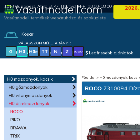
Vasutmodell.com
1013 Budapest, Attila út 47. | Nyitva: H-P: 10.00-18.00, Szo: 09.00-1
2026.
Vasútmodell termékek webáruháza és szaküzlete
Kosár
(0 termék)
VÁLASSZON MÉRETARÁNYT:
G
H0
H0e
TT
N
Z
egyéb
Magyar vonatkozású modellek
Legfrissebb ajánlatok
Főoldal
>
H0 mozdonyok, kocsi
H0 mozdonyok, kocsik
H0 gőzmozdonyok
ROCO
7310094 Díze
H0 villanymozdonyok
H0 dízelmozdonyok
ROCO
PIKO
BRAWA
TRIX